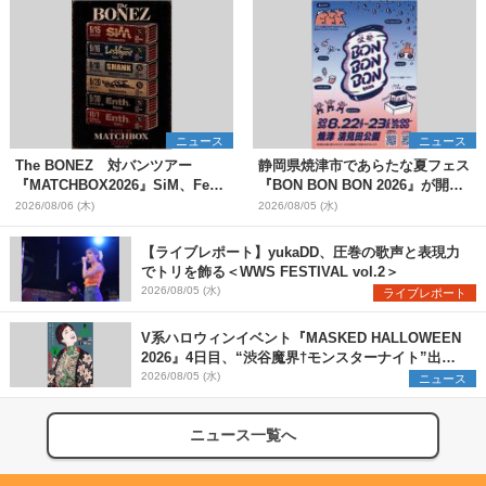
ニュース
ニュース
The BONEZ 対バンツアー
静岡県焼津市であらたな夏フェス
『MATCHBOX2026』SiM、Fear,
『BON BON BON 2026』が開
and Loathing in Las Vegasら対
催 音楽ライブ×盆踊り×DJ×屋台
2026/08/06 (木)
2026/08/05 (水)
バンアーティストを一斉解禁
グルメ×ランタンナイトで彩る2日
間
【ライブレポート】yukaDD、圧巻の歌声と表現力
でトリを飾る＜WWS FESTIVAL vol.2＞
2026/08/05 (水)
ライブレポート
V系ハロウィンイベント『MASKED HALLOWEEN
2026』4日目、“渋谷魔界†モンスターナイト”出演6
組を発表
2026/08/05 (水)
ニュース
ニュース一覧へ