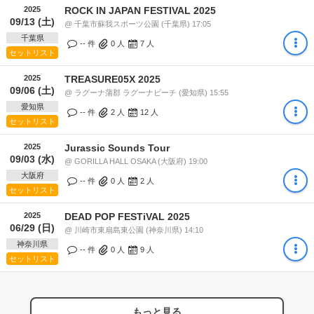
2025
ROCK IN JAPAN FESTIVAL 2025
09/13 (土)
@ 千葉市蘇我スポーツ公園 (千葉県) 17:05
千葉県
-- 件
0
人
7
人
セットリスト
2025
TREASURE05X 2025
09/06 (土)
@ ラグーナ蒲郡 ラグーナビーチ (愛知県) 15:55
愛知県
-- 件
2
人
12
人
セットリスト
2025
Jurassic Sounds Tour
09/03 (水)
@ GORILLA HALL OSAKA (大阪府) 19:00
大阪府
-- 件
0
人
2
人
セットリスト
2025
DEAD POP FESTiVAL 2025
06/29 (日)
@ 川崎市東扇島東公園 (神奈川県) 14:10
神奈川県
-- 件
0
人
9
人
セットリスト
もっと見る