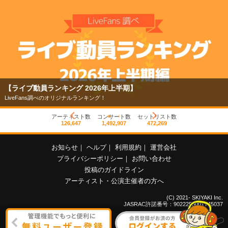
【ライブ動員ランキング 2026年上半期】
LiveFans調べのオリジナルランキング！
アーティスト数
コンサート数
セットリスト数
126,647
1,492,907
472,269
お知らせ
｜
ヘルプ
｜
利用規約
｜
運営会社
プライバシーポリシー
｜
お問い合わせ
投稿のガイドライン
アーティスト・公演主催者の方へ
(C) 2021- SKIYAKI Inc.
JASRAC許諾番号：9022255001Y45037