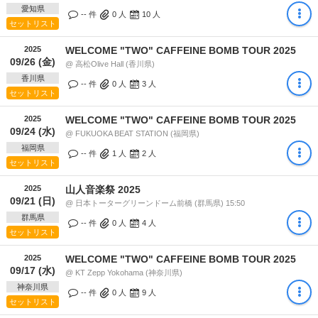
愛知県
-- 件
0
人
10
人
セットリスト
2025
WELCOME "TWO" CAFFEINE BOMB TOUR 2025
09/26 (金)
@ 高松Olive Hall (香川県)
香川県
-- 件
0
人
3
人
セットリスト
2025
WELCOME "TWO" CAFFEINE BOMB TOUR 2025
09/24 (水)
@ FUKUOKA BEAT STATION (福岡県)
福岡県
-- 件
1
人
2
人
セットリスト
2025
山人音楽祭 2025
09/21 (日)
@ 日本トーターグリーンドーム前橋 (群馬県) 15:50
群馬県
-- 件
0
人
4
人
セットリスト
2025
WELCOME "TWO" CAFFEINE BOMB TOUR 2025
09/17 (水)
@ KT Zepp Yokohama (神奈川県)
神奈川県
-- 件
0
人
9
人
セットリスト