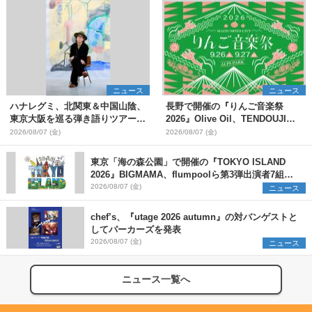
ニュース
ニュース
ハナレグミ、北関東＆中国山陰、
長野で開催の『りんご音楽祭
東京大阪を巡る弾き語りツアー10
2026』Olive Oil、TENDOUJIら
月より開催決定
第11弾出演アーティスト（16組）
2026/08/07 (金)
2026/08/07 (金)
を発表
東京「海の森公園」で開催の『TOKYO ISLAND
2026』BIGMAMA、flumpoolら第3弾出演者7組を
発表 ワークショップ・アート出展者を募集
2026/08/07 (金)
ニュース
chef’s、『utage 2026 autumn』の対バンゲストと
してパーカーズを発表
2026/08/07 (金)
ニュース
ニュース一覧へ