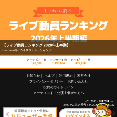
【ライブ動員ランキング 2026年上半期】
LiveFans調べのオリジナルランキング！
アーティスト数
コンサート数
セットリスト数
126,660
1,493,094
472,280
お知らせ
｜
ヘルプ
｜
利用規約
｜
運営会社
プライバシーポリシー
｜
お問い合わせ
投稿のガイドライン
アーティスト・公演主催者の方へ
(C) 2021- SKIYAKI Inc.
JASRAC許諾番号：9022255001Y45037