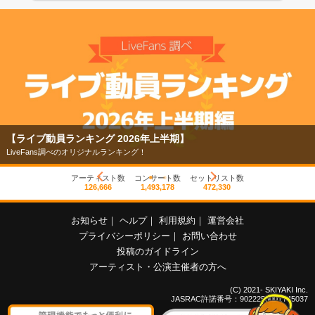
【ライブ動員ランキング 2026年上半期】
LiveFans調べのオリジナルランキング！
アーティスト数
コンサート数
セットリスト数
126,666
1,493,178
472,330
お知らせ
｜
ヘルプ
｜
利用規約
｜
運営会社
プライバシーポリシー
｜
お問い合わせ
投稿のガイドライン
アーティスト・公演主催者の方へ
(C) 2021- SKIYAKI Inc.
JASRAC許諾番号：9022255001Y45037