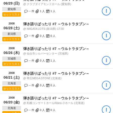
06/29 (日)
@ クラブダイアモンドホール (愛知県)
愛知県
-- 件
1
人
1
人
セットリスト
2008
弾き語りばったり #7 ～ウルトラタブン～
06/28 (土)
@ NIIGATA LOTS (新潟県) 17:30
新潟県
-- 件
0
人
0
人
セットリスト
2008
弾き語りばったり #7 ～ウルトラタブン～
06/26 (木)
@ 仙台市シルバーセンター (宮城県)
宮城県
-- 件
0
人
1
人
セットリスト
2008
弾き語りばったり #7 ～ウルトラタブン～
06/21 (土)
@ 帯広MEGA STONE (北海道)
北海道
-- 件
0
人
0
人
セットリスト
2008
弾き語りばったり #7 ～ウルトラタブン～
06/20 (金)
@ 札幌コンサートホールKitara 小ホール (北海道)
北海道
-- 件
0
人
0
人