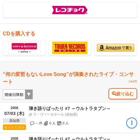
CDを購入する
“何の変哲もないLove Song”が演奏されたライブ・コンサ
ート
104件
絞り込む
2008
弾き語りばったり #7 ～ウルトラタブン～
07/03 (木)
@ ラ・ヴィータホール (高知県)
高知県
-- 件
0
人
0
人
セットリスト
2008
弾き語りばったり #7 ～ウルトラタブン～