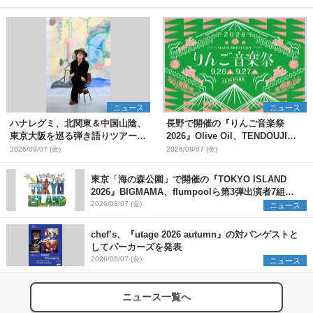
ニュース
ニュース
ハナレグミ、北関東＆中国山陰、
長野で開催の『りんご音楽祭
東京大阪を巡る弾き語りツアー10
2026』Olive Oil、TENDOUJIら
月より開催決定
第11弾出演アーティスト（16組）
2026/08/07 (金)
2026/08/07 (金)
を発表
東京「海の森公園」で開催の『TOKYO ISLAND
2026』BIGMAMA、flumpoolら第3弾出演者7組を
発表 ワークショップ・アート出展者を募集
2026/08/07 (金)
ニュース
chef’s、『utage 2026 autumn』の対バンゲストと
してパーカーズを発表
2026/08/07 (金)
ニュース
ニュース一覧へ