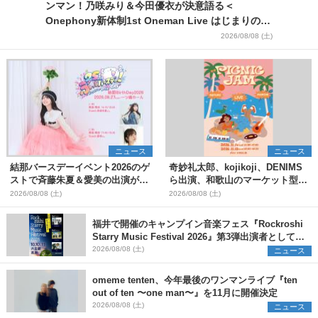
ンマン！乃咲みり＆今田優衣が決意語る＜
Onephony新体制1st Oneman Live はじまりの夏
＞
2026/08/08 (土)
ニュース
ニュース
結那バースデーイベント2026のゲ
奇妙礼太郎、kojikoji、DENIMS
ストで斉藤朱夏＆愛美の出演が決
ら出演、和歌山のマーケット型野
定
外イベント『PICNIC JAM
2026/08/08 (土)
2026/08/08 (土)
2026』早割チケット発売開始
福井で開催のキャンプイン音楽フェス『Rockroshi
Starry Music Festival 2026』第3弾出演者として
SCOOBIE DO、かりゆし58、Reiを発表
2026/08/08 (土)
ニュース
omeme tenten、今年最後のワンマンライブ『ten
out of ten 〜one man〜』を11月に開催決定
2026/08/08 (土)
ニュース