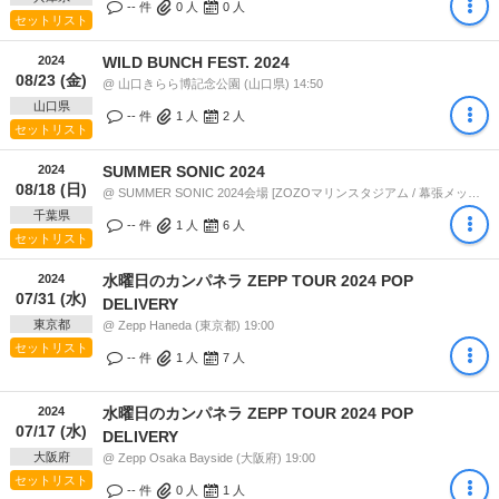
-- 件
0
人
0
人
セットリスト
2024
WILD BUNCH FEST. 2024
08/23 (金)
@ 山口きらら博記念公園 (山口県) 14:50
山口県
-- 件
1
人
2
人
セットリスト
2024
SUMMER SONIC 2024
08/18 (日)
@ SUMMER SONIC 2024会場 [ZOZOマリンスタジアム / 幕張メッセ] (千葉県) 11:50
千葉県
-- 件
1
人
6
人
セットリスト
2024
水曜日のカンパネラ ZEPP TOUR 2024 POP
07/31 (水)
DELIVERY
東京都
@ Zepp Haneda (東京都) 19:00
セットリスト
-- 件
1
人
7
人
2024
水曜日のカンパネラ ZEPP TOUR 2024 POP
07/17 (水)
DELIVERY
大阪府
@ Zepp Osaka Bayside (大阪府) 19:00
セットリスト
-- 件
0
人
1
人