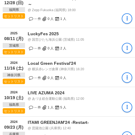
12/28 (日)
～
福岡県
@ Zepp Fukuoka (福岡県) 18:00
セットリスト
-- 件
0
人
1
人
2025
LuckyFes 2025
08/11 (月)
@ 国営ひたち海浜公園 (茨城県) 11:05
茨城県
-- 件
0
人
2
人
セットリスト
2024
Local Green Festival'24
11/16 (土)
@ 横浜赤レンガ倉庫 (神奈川県) 16:20
神奈川県
-- 件
0
人
0
人
セットリスト
2024
LIVE AZUMA 2024
10/19 (土)
@ あづま総合運動公園 (福島県) 12:00
福島県
-- 件
1
人
5
人
セットリスト
2024
ITAMI GREENJAM'24 -Restart-
09/23 (月)
@ 昆陽池公園 (兵庫県) 12:40
兵庫県