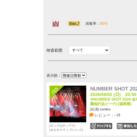
アンコール定番
演奏率：
80%
3
検索範囲
表示順：
NUMBER SHOT 20
2026/08/02 (日) 20:00
＠NUMBER SHOT 202
園地行浜ビーチ] (福岡県)
[出演] sumika
レビュー：--件
ロック
ポップス
0
オルタナティブ/パンク