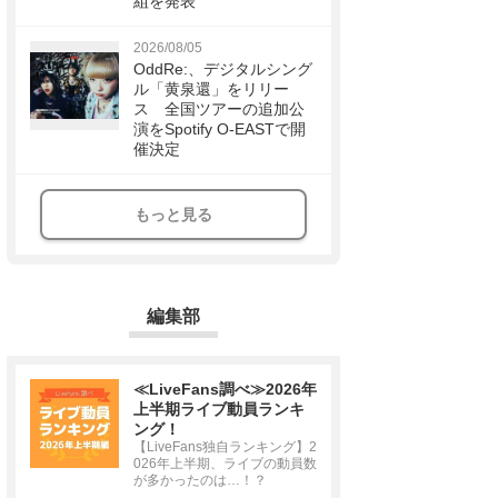
組を発表
2026/08/05
OddRe:、デジタルシング
ル「黄泉還」をリリー
ス 全国ツアーの追加公
演をSpotify O-EASTで開
催決定
もっと見る
編集部
≪LiveFans調べ≫2026年
上半期ライブ動員ランキ
ング！
【LiveFans独自ランキング】2
026年上半期、ライブの動員数
が多かったのは…！？