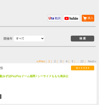
購入
歌詞
開催年
≪Prev
｜
1
｜
2
｜
3
｜
4
｜
5
｜…
22
｜
Next≫
26
セットリスト
6 会場[みずほPayPayドーム福岡 / シーサイドももち海浜公
3