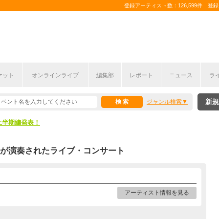
登録アーティスト数：126,599件 登録コ
ケット
オンラインライブ
編集部
レポート
ニュース
ラ
新規
ジャンル検索
ここから！
上半期編発表！
ここから！
が演奏されたライブ・コンサート
上半期編発表！
アーティスト情報を見る