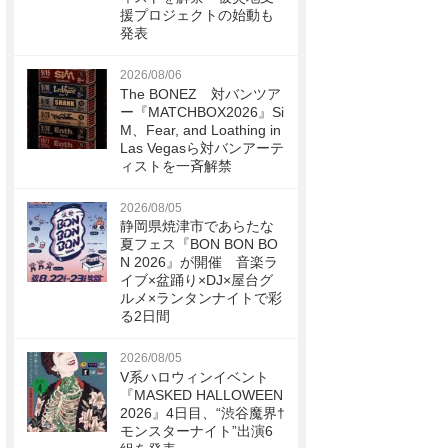
援プロジェクトの始動も
発表
2026/08/06
The BONEZ 対バンツア
ー『MATCHBOX2026』Si
M、Fear, and Loathing in
Las Vegasら対バンアーテ
ィストを一斉解禁
2026/08/05
静岡県焼津市であらたな
夏フェス『BON BON BO
N 2026』が開催 音楽ラ
イブ×盆踊り×DJ×屋台グ
ルメ×ランタンナイトで彩
る2日間
2026/08/05
V系ハロウィンイベント
『MASKED HALLOWEEN
2026』4日目、“渋谷魔界†
モンスターナイト”出演6