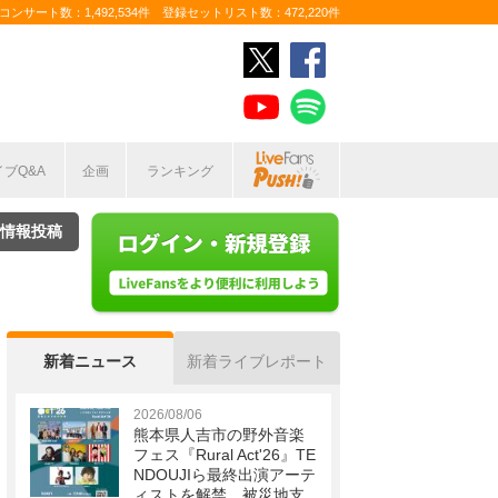
ンサート数：1,492,534件 登録セットリスト数：472,220件
イブQ&A
企画
ランキング
情報投稿
新着ニュース
新着ライブレポート
2026/08/06
熊本県人吉市の野外音楽
フェス『Rural Act'26』TE
NDOUJIら最終出演アーテ
ィストを解禁 被災地支