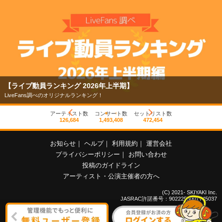
【ライブ動員ランキング 2026年上半期】
LiveFans調べのオリジナルランキング！
アーティスト数
コンサート数
セットリスト数
126,684
1,493,408
472,454
お知らせ
｜
ヘルプ
｜
利用規約
｜
運営会社
プライバシーポリシー
｜
お問い合わせ
投稿のガイドライン
アーティスト・公演主催者の方へ
(C) 2021- SKIYAKI Inc.
JASRAC許諾番号：9022255001Y45037