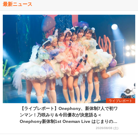
最新ニュース
ライブレポート
【ライブレポート】Onephony、新体制7人で初ワ
ンマン！乃咲みり＆今田優衣が決意語る＜
Onephony新体制1st Oneman Live はじまりの夏
＞
2026/08/08 (土)