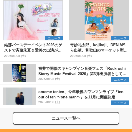
ニュース
ニュース
結那バースデーイベント2026のゲ
奇妙礼太郎、kojikoji、DENIMS
ストで斉藤朱夏＆愛美の出演が決
ら出演、和歌山のマーケット型野
定
外イベント『PICNIC JAM
2026/08/08 (土)
2026/08/08 (土)
2026』早割チケット発売開始
福井で開催のキャンプイン音楽フェス『Rockroshi
Starry Music Festival 2026』第3弾出演者として
SCOOBIE DO、かりゆし58、Reiを発表
2026/08/08 (土)
ニュース
omeme tenten、今年最後のワンマンライブ『ten
out of ten 〜one man〜』を11月に開催決定
2026/08/08 (土)
ニュース
ニュース一覧へ