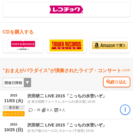
CDを購入する
“おまえがパラダイス”が演奏されたライブ・コンサート
126件
絞り込む
2015
沢田研二 LIVE 2015「こっちの水苦いぞ」
11/03 (火)
@ 東京国際フォーラム ホールA (東京都) 16:00
東京都
-- 件
0
人
4
人
セットリスト
2015
沢田研二 LIVE 2015「こっちの水苦いぞ」
10/25 (日)
@ 松戸森のホール21 大ホール (千葉県) 16:00