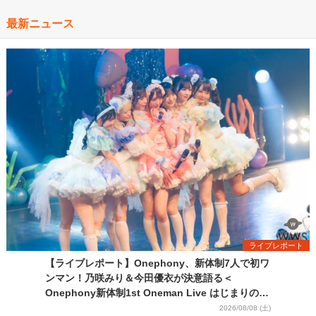
最新ニュース
ライブレポート
【ライブレポート】Onephony、新体制7人で初ワ
ンマン！乃咲みり＆今田優衣が決意語る＜
Onephony新体制1st Oneman Live はじまりの夏
＞
2026/08/08 (土)