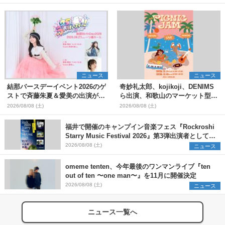
ニュース
ニュース
結那バースデーイベント2026のゲ
奇妙礼太郎、kojikoji、DENIMS
ストで斉藤朱夏＆愛美の出演が決
ら出演、和歌山のマーケット型野
定
外イベント『PICNIC JAM
2026/08/08 (土)
2026/08/08 (土)
2026』早割チケット発売開始
福井で開催のキャンプイン音楽フェス『Rockroshi
Starry Music Festival 2026』第3弾出演者として
SCOOBIE DO、かりゆし58、Reiを発表
2026/08/08 (土)
ニュース
omeme tenten、今年最後のワンマンライブ『ten
out of ten 〜one man〜』を11月に開催決定
2026/08/08 (土)
ニュース
ニュース一覧へ