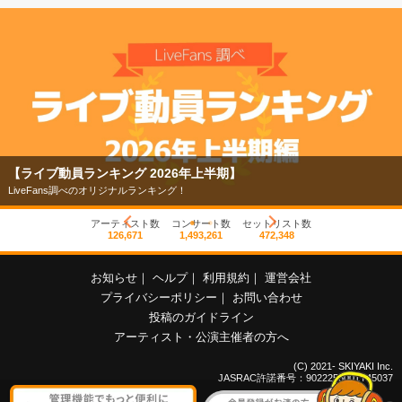
【ライブ動員ランキング 2026年上半期】
LiveFans調べのオリジナルランキング！
アーティスト数
コンサート数
セットリスト数
126,671
1,493,261
472,348
お知らせ
｜
ヘルプ
｜
利用規約
｜
運営会社
プライバシーポリシー
｜
お問い合わせ
投稿のガイドライン
アーティスト・公演主催者の方へ
(C) 2021- SKIYAKI Inc.
JASRAC許諾番号：9022255001Y45037