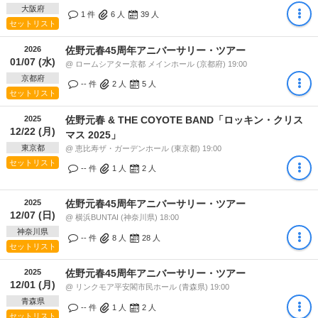
大阪府
1 件
6
人
39
人
セットリスト
2026
佐野元春45周年アニバーサリー・ツアー
01/07 (水)
@ ロームシアター京都 メインホール (京都府) 19:00
京都府
-- 件
2
人
5
人
セットリスト
2025
佐野元春 & THE COYOTE BAND「ロッキン・クリス
12/22 (月)
マス 2025」
東京都
@ 恵比寿ザ・ガーデンホール (東京都) 19:00
セットリスト
-- 件
1
人
2
人
2025
佐野元春45周年アニバーサリー・ツアー
12/07 (日)
@ 横浜BUNTAI (神奈川県) 18:00
神奈川県
-- 件
8
人
28
人
セットリスト
2025
佐野元春45周年アニバーサリー・ツアー
12/01 (月)
@ リンクモア平安閣市民ホール (青森県) 19:00
青森県
-- 件
1
人
2
人
セットリスト