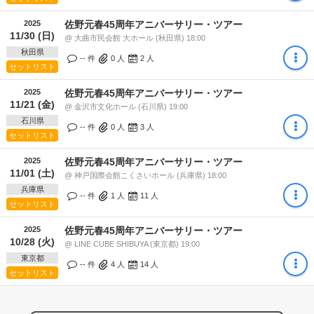
2025
佐野元春45周年アニバーサリー・ツアー
11/30 (日)
@ 大曲市民会館 大ホール (秋田県) 18:00
秋田県
-- 件
0
人
2
人
セットリスト
2025
佐野元春45周年アニバーサリー・ツアー
11/21 (金)
@ 金沢市文化ホール (石川県) 19:00
石川県
-- 件
0
人
3
人
セットリスト
2025
佐野元春45周年アニバーサリー・ツアー
11/01 (土)
@ 神戸国際会館こくさいホール (兵庫県) 18:00
兵庫県
-- 件
1
人
11
人
セットリスト
2025
佐野元春45周年アニバーサリー・ツアー
10/28 (火)
@ LINE CUBE SHIBUYA (東京都) 19:00
東京都
-- 件
4
人
14
人
セットリスト