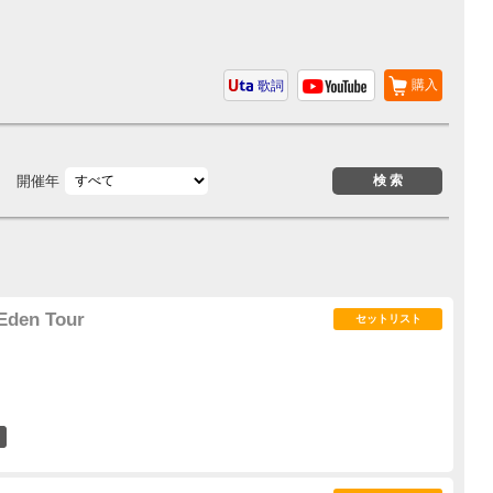
購入
歌詞
開催年
Eden Tour
セットリスト
5