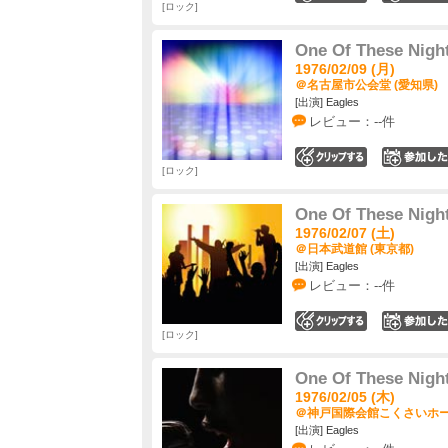
ロック
One Of These Nigh
1976/02/09 (月)
＠名古屋市公会堂 (愛知県)
[出演] Eagles
レビュー：--件
0
ロック
One Of These Nigh
1976/02/07 (土)
＠日本武道館 (東京都)
[出演] Eagles
レビュー：--件
0
ロック
One Of These Nigh
1976/02/05 (木)
＠神戸国際会館こくさいホール
[出演] Eagles