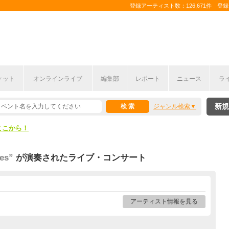
登録アーティスト数：126,671件 登録コ
ケット
オンラインライブ
編集部
レポート
ニュース
ラ
ここから！
新規
ジャンル検索
上半期編発表！
ここから！
上半期編発表！
es”
が演奏されたライブ・コンサート
アーティスト情報を見る