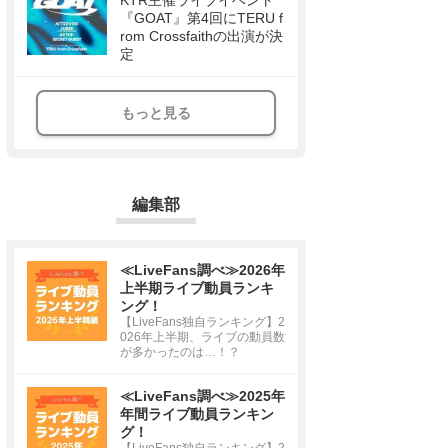
KTR主催ライブイベント
『GOAT』第4回にTERU f
rom Crossfaithの出演が決
定
もっと見る
編集部
≪LiveFans調べ≫2026年
上半期ライブ動員ランキ
ング！
【LiveFans独自ランキング】2
026年上半期、ライブの動員数
が多かったのは…！？
≪LiveFans調べ≫2025年
年間ライブ動員ランキン
グ！
【LiveFans独自ランキング】2