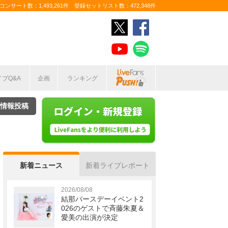
ンサート数：1,493,261件 登録セットリスト数：472,348件
イブQ&A
企画
ランキング
情報投稿
新着ニュース
新着ライブレポート
2026/08/08
結那バースデーイベント2
026のゲストで斉藤朱夏＆
愛美の出演が決定