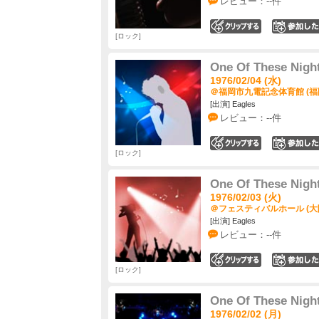
レビュー：--件
0
ロック
One Of These Nigh
1976/02/04 (水)
＠福岡市九電記念体育館 (福
[出演] Eagles
レビュー：--件
0
ロック
One Of These Nigh
1976/02/03 (火)
＠フェスティバルホール (大
[出演] Eagles
レビュー：--件
0
ロック
One Of These Nigh
1976/02/02 (月)