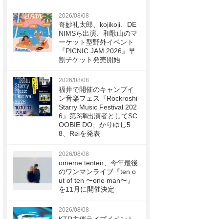
2026/08/08
奇妙礼太郎、kojikoji、DE
NIMSら出演、和歌山のマ
ーケット型野外イベント
『PICNIC JAM 2026』早
割チケット発売開始
2026/08/08
福井で開催のキャンプイ
ン音楽フェス『Rockroshi
Starry Music Festival 202
6』第3弾出演者としてSC
OOBIE DO、かりゆし5
8、Reiを発表
2026/08/08
omeme tenten、今年最後
のワンマンライブ『ten o
ut of ten 〜one man〜』
を11月に開催決定
2026/08/08