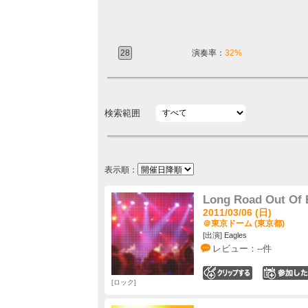
28
演奏率：
32%
検索範囲
表示順：
Long Road Out Of 
2011/03/06 (日)
＠東京ドーム (東京都)
[出演] Eagles
レビュー：--件
0
ロック