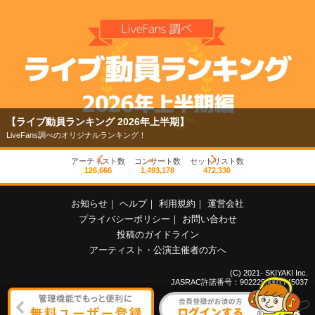
【ライブ動員ランキング 2026年上半期】
LiveFans調べのオリジナルランキング！
アーティスト数
コンサート数
セットリスト数
126,666
1,493,178
472,330
お知らせ
｜
ヘルプ
｜
利用規約
｜
運営会社
プライバシーポリシー
｜
お問い合わせ
投稿のガイドライン
アーティスト・公演主催者の方へ
(C) 2021- SKIYAKI Inc.
JASRAC許諾番号：9022255001Y45037