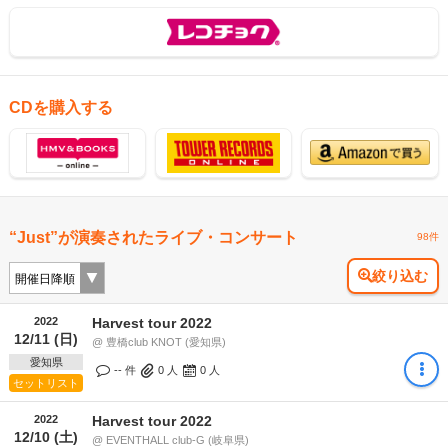
CDを購入する
“Just”が演奏されたライブ・コンサート
98件
絞り込む
2022
Harvest tour 2022
12/11 (日)
@ 豊橋club KNOT (愛知県)
愛知県
-- 件
0
人
0
人
セットリスト
2022
Harvest tour 2022
12/10 (土)
@ EVENTHALL club-G (岐阜県)