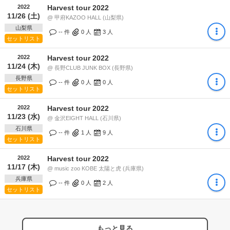
2022
Harvest tour 2022
11/26 (土)
@ 甲府KAZOO HALL (山梨県)
山梨県
-- 件
0
人
3
人
セットリスト
2022
Harvest tour 2022
11/24 (木)
@ 長野CLUB JUNK BOX (長野県)
長野県
-- 件
0
人
0
人
セットリスト
2022
Harvest tour 2022
11/23 (水)
@ 金沢EIGHT HALL (石川県)
石川県
-- 件
1
人
9
人
セットリスト
2022
Harvest tour 2022
11/17 (木)
@ music zoo KOBE 太陽と虎 (兵庫県)
兵庫県
-- 件
0
人
2
人
セットリスト
もっと見る