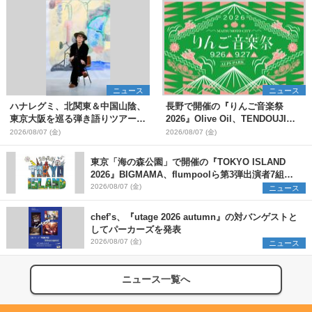
ニュース
ニュース
ハナレグミ、北関東＆中国山陰、
長野で開催の『りんご音楽祭
東京大阪を巡る弾き語りツアー10
2026』Olive Oil、TENDOUJIら
月より開催決定
第11弾出演アーティスト（16組）
2026/08/07 (金)
2026/08/07 (金)
を発表
東京「海の森公園」で開催の『TOKYO ISLAND
2026』BIGMAMA、flumpoolら第3弾出演者7組を
発表 ワークショップ・アート出展者を募集
2026/08/07 (金)
ニュース
chef’s、『utage 2026 autumn』の対バンゲストと
してパーカーズを発表
2026/08/07 (金)
ニュース
ニュース一覧へ