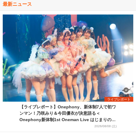
最新ニュース
ライブレポート
【ライブレポート】Onephony、新体制7人で初ワ
ンマン！乃咲みり＆今田優衣が決意語る＜
Onephony新体制1st Oneman Live はじまりの夏
＞
2026/08/08 (土)