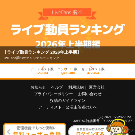
【ライブ動員ランキング 2026年上半期】
LiveFans調べのオリジナルランキング！
アーティスト数
コンサート数
セットリスト数
126,684
1,493,408
472,454
お知らせ
｜
ヘルプ
｜
利用規約
｜
運営会社
プライバシーポリシー
｜
お問い合わせ
投稿のガイドライン
アーティスト・公演主催者の方へ
(C) 2021- SKIYAKI Inc.
JASRAC許諾番号：9022255001Y45037