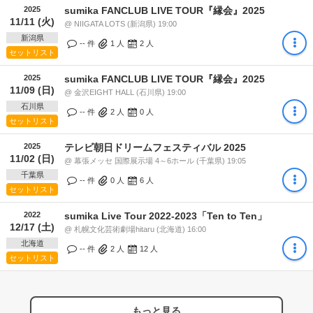
2025
sumika FANCLUB LIVE TOUR『縁会』2025
11/11 (火)
@ NIIGATA LOTS (新潟県) 19:00
新潟県
-- 件
1
人
2
人
セットリスト
2025
sumika FANCLUB LIVE TOUR『縁会』2025
11/09 (日)
@ 金沢EIGHT HALL (石川県) 19:00
石川県
-- 件
2
人
0
人
セットリスト
2025
テレビ朝日ドリームフェスティバル 2025
11/02 (日)
@ 幕張メッセ 国際展示場 4～6ホール (千葉県) 19:05
千葉県
-- 件
0
人
6
人
セットリスト
2022
sumika Live Tour 2022-2023「Ten to Ten」
12/17 (土)
@ 札幌文化芸術劇場hitaru (北海道) 16:00
北海道
-- 件
2
人
12
人
セットリスト
もっと見る