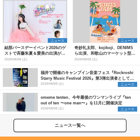
ニュース
ニュース
結那バースデーイベント2026のゲ
奇妙礼太郎、kojikoji、DENIMS
ストで斉藤朱夏＆愛美の出演が決
ら出演、和歌山のマーケット型野
定
外イベント『PICNIC JAM
2026/08/08 (土)
2026/08/08 (土)
2026』早割チケット発売開始
福井で開催のキャンプイン音楽フェス『Rockroshi
Starry Music Festival 2026』第3弾出演者として
SCOOBIE DO、かりゆし58、Reiを発表
2026/08/08 (土)
ニュース
omeme tenten、今年最後のワンマンライブ『ten
out of ten 〜one man〜』を11月に開催決定
2026/08/08 (土)
ニュース
ニュース一覧へ