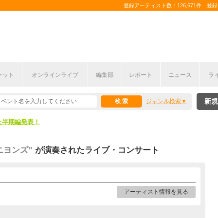
登録アーティスト数：126,671件 登録コ
ケット
オンラインライブ
編集部
レポート
ニュース
ラ
新規
ジャンル検索
ここから！
上半期編発表！
ここから！
ニヨンズ”
が演奏されたライブ・コンサート
上半期編発表！
アーティスト情報を見る