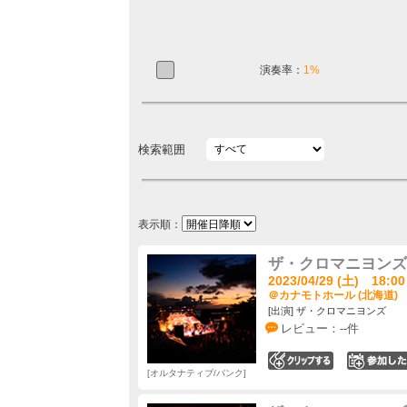
演奏率：
1%
検索範囲
表示順：
ザ・クロマニヨンズ ツ
2023/04/29 (土) 18:00
＠カナモトホール (北海道)
[出演] ザ・クロマニヨンズ
レビュー：--件
0
オルタナティブ/パンク