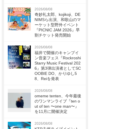
2026/08/08
奇妙礼太郎、kojikoji、DE
NIMSら出演、和歌山のマ
ーケット型野外イベント
『PICNIC JAM 2026』早
割チケット発売開始
2026/08/08
福井で開催のキャンプイ
ン音楽フェス『Rockroshi
Starry Music Festival 202
6』第3弾出演者としてSC
OOBIE DO、かりゆし5
8、Reiを発表
2026/08/08
omeme tenten、今年最後
のワンマンライブ『ten o
ut of ten 〜one man〜』
を11月に開催決定
2026/08/08