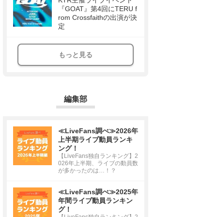
KTR主催ライブイベント
『GOAT』第4回にTERU f
rom Crossfaithの出演が決
定
もっと見る
編集部
≪LiveFans調べ≫2026年
上半期ライブ動員ランキ
ング！
【LiveFans独自ランキング】2
026年上半期、ライブの動員数
が多かったのは…！？
≪LiveFans調べ≫2025年
年間ライブ動員ランキン
グ！
【LiveFans独自ランキング】2