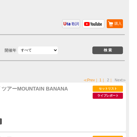
購入
歌詞
開催年
≪Prev
｜
1
｜
2
｜
Next≫
アーMOUNTAIN BANANA
セットリスト
ライブレポート
4