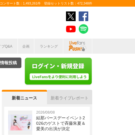
ンサート数：1,493,261件 登録セットリスト数：472,348件
イブQ&A
企画
ランキング
情報投稿
新着ニュース
新着ライブレポート
2026/08/08
結那バースデーイベント2
026のゲストで斉藤朱夏＆
愛美の出演が決定