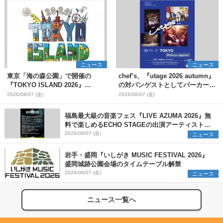
ニュース
ニュース
東京「海の森公園」で開催の
chef’s、『utage 2026 autumn』
『TOKYO ISLAND 2026』
の対バンゲストとしてパーカーズ
BIGMAMA、flumpoolら第3弾出
を発表
2026/08/07 (金)
2026/08/07 (金)
演者7組を発表 ワークショッ
プ・アート出展者を募集
福島最大級の音楽フェス『LIVE AZUMA 2026』無
料で楽しめるECHO STAGEの出演アーティストを
発表
2026/08/07 (金)
ニュース
岩手・盛岡『いしがき MUSIC FESTIVAL 2026』
盛岡城跡公園会場のタイムテーブル解禁
2026/08/07 (金)
ニュース
ニュース一覧へ