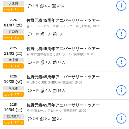
大阪府
1 件
6
人
39
人
セットリスト
2026
佐野元春45周年アニバーサリー・ツアー
01/07 (水)
@ ロームシアター京都 メインホール (京都府) 19:00
京都府
-- 件
2
人
5
人
セットリスト
2025
佐野元春45周年アニバーサリー・ツアー
11/01 (土)
@ 神戸国際会館こくさいホール (兵庫県) 18:00
兵庫県
-- 件
1
人
11
人
セットリスト
2025
佐野元春45周年アニバーサリー・ツアー
10/28 (火)
@ LINE CUBE SHIBUYA (東京都) 19:00
東京都
-- 件
4
人
14
人
セットリスト
2025
佐野元春45周年アニバーサリー・ツアー
10/04 (土)
@ 川商ホール 第1ホール (鹿児島県) 18:00
鹿児島県
2 件
0
人
2
人
セットリスト