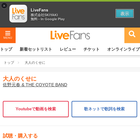
×
LiveFans
表示
株式会社SKIYAKI
無料 - In Google Play
MENU
トップ
新着セットリスト
レビュー
チケット
オンラインライブ
トップ
大人のくせに
大人のくせに
佐野元春 & THE COYOTE BAND
Youtubeで動画を検索
歌ネットで歌詞を検索
試聴・購入する