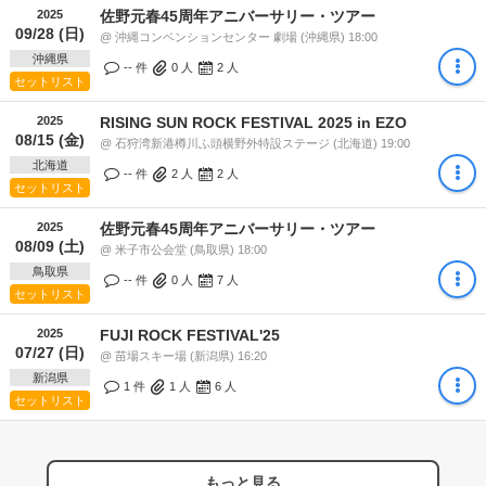
2025
佐野元春45周年アニバーサリー・ツアー
09/28 (日)
@ 沖縄コンベンションセンター 劇場 (沖縄県) 18:00
沖縄県
-- 件
0
人
2
人
セットリスト
2025
RISING SUN ROCK FESTIVAL 2025 in EZO
08/15 (金)
@ 石狩湾新港樽川ふ頭横野外特設ステージ (北海道) 19:00
北海道
-- 件
2
人
2
人
セットリスト
2025
佐野元春45周年アニバーサリー・ツアー
08/09 (土)
@ 米子市公会堂 (鳥取県) 18:00
鳥取県
-- 件
0
人
7
人
セットリスト
2025
FUJI ROCK FESTIVAL'25
07/27 (日)
@ 苗場スキー場 (新潟県) 16:20
新潟県
1 件
1
人
6
人
セットリスト
もっと見る