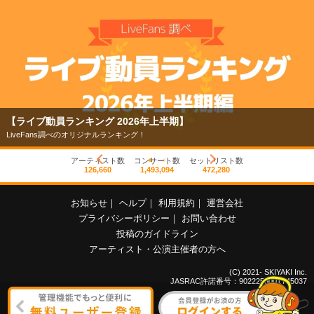
【ライブ動員ランキング 2026年上半期】
LiveFans調べのオリジナルランキング！
アーティスト数
コンサート数
セットリスト数
126,660
1,493,094
472,280
お知らせ
｜
ヘルプ
｜
利用規約
｜
運営会社
プライバシーポリシー
｜
お問い合わせ
投稿のガイドライン
アーティスト・公演主催者の方へ
(C) 2021- SKIYAKI Inc.
JASRAC許諾番号：9022255001Y45037