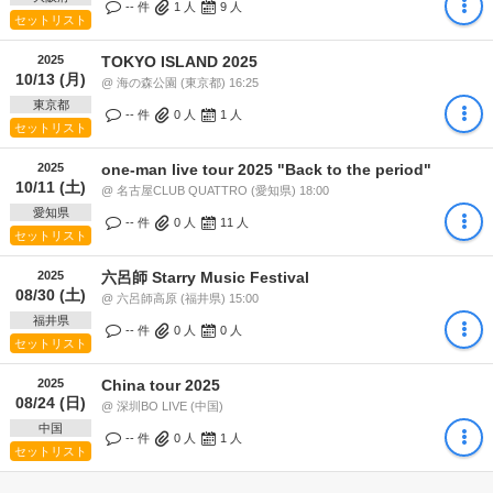
-- 件
1
人
9
人
セットリスト
2025
TOKYO ISLAND 2025
10/13 (月)
@ 海の森公園 (東京都) 16:25
東京都
-- 件
0
人
1
人
セットリスト
2025
one-man live tour 2025 "Back to the period"
10/11 (土)
@ 名古屋CLUB QUATTRO (愛知県) 18:00
愛知県
-- 件
0
人
11
人
セットリスト
2025
六呂師 Starry Music Festival
08/30 (土)
@ 六呂師⾼原 (福井県) 15:00
福井県
-- 件
0
人
0
人
セットリスト
2025
China tour 2025
08/24 (日)
@ 深圳BO LIVE (中国)
中国
-- 件
0
人
1
人
セットリスト