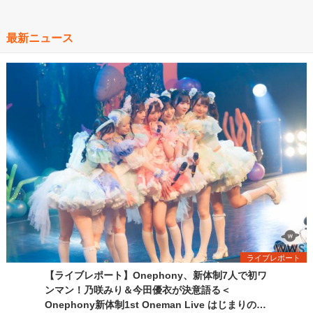
最新ニュース
ライブレポート
【ライブレポート】Onephony、新体制7人で初ワ
ンマン！乃咲みり＆今田優衣が決意語る＜
Onephony新体制1st Oneman Live はじまりの夏