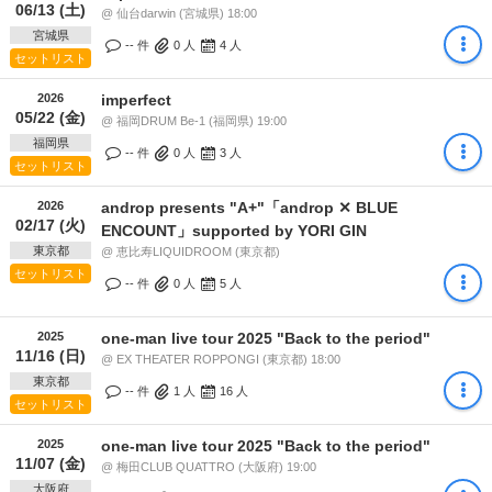
06/13 (土)
@ 仙台darwin (宮城県) 18:00
宮城県
-- 件
0
人
4
人
セットリスト
2026
imperfect
05/22 (金)
@ 福岡DRUM Be-1 (福岡県) 19:00
福岡県
-- 件
0
人
3
人
セットリスト
2026
androp presents "A+"「androp ✕ BLUE
02/17 (火)
ENCOUNT」supported by YORI GIN
東京都
@ 恵比寿LIQUIDROOM (東京都)
セットリスト
-- 件
0
人
5
人
2025
one-man live tour 2025 "Back to the period"
11/16 (日)
@ EX THEATER ROPPONGI (東京都) 18:00
東京都
-- 件
1
人
16
人
セットリスト
2025
one-man live tour 2025 "Back to the period"
11/07 (金)
@ 梅田CLUB QUATTRO (大阪府) 19:00
大阪府