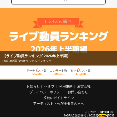
【ライブ動員ランキング 2026年上半期】
LiveFans調べのオリジナルランキング！
アーティスト数
コンサート数
セットリスト数
126,686
1,493,451
472,488
お知らせ
｜
ヘルプ
｜
利用規約
｜
運営会社
プライバシーポリシー
｜
お問い合わせ
投稿のガイドライン
アーティスト・公演主催者の方へ
(C) 2021- SKIYAKI Inc.
JASRAC許諾番号：9022255001Y45037