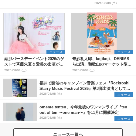
＞
2026/08/08 (土)
ニュース
ニュース
結那バースデーイベント2026のゲ
奇妙礼太郎、kojikoji、DENIMS
ストで斉藤朱夏＆愛美の出演が決
ら出演、和歌山のマーケット型野
定
外イベント『PICNIC JAM
2026/08/08 (土)
2026/08/08 (土)
2026』早割チケット発売開始
福井で開催のキャンプイン音楽フェス『Rockroshi
Starry Music Festival 2026』第3弾出演者として
SCOOBIE DO、かりゆし58、Reiを発表
2026/08/08 (土)
ニュース
omeme tenten、今年最後のワンマンライブ『ten
out of ten 〜one man〜』を11月に開催決定
2026/08/08 (土)
ニュース
ニュース一覧へ