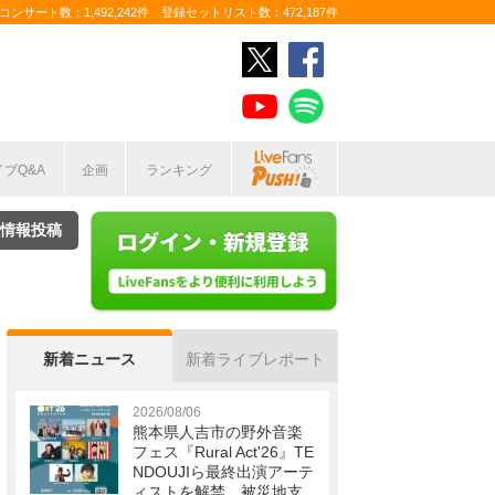
ンサート数：1,492,242件 登録セットリスト数：472,187件
イブQ&A
企画
ランキング
情報投稿
新着ニュース
新着ライブレポート
2026/08/06
熊本県人吉市の野外音楽
フェス『Rural Act'26』TE
NDOUJIら最終出演アーテ
ィストを解禁 被災地支