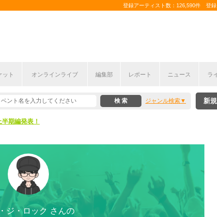
登録アーティスト数：126,590件 登録コ
ケット
オンラインライブ
編集部
レポート
ニュース
ラ
新規
ジャンル検索
ここから！
上半期編発表！
ここから！
上半期編発表！
・ジ・ロック さんの