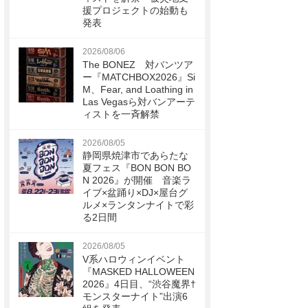
援プロジェクトの始動も
発表
2026/08/06
The BONEZ 対バンツア
ー『MATCHBOX2026』Si
M、Fear, and Loathing in
Las Vegasら対バンアーテ
ィストを一斉解禁
2026/08/05
静岡県焼津市であらたな
夏フェス『BON BON BO
N 2026』が開催 音楽ラ
イブ×盆踊り×DJ×屋台グ
ルメ×ランタンナイトで彩
る2日間
2026/08/05
V系ハロウィンイベント
『MASKED HALLOWEEN
2026』4日目、“渋谷魔界†
モンスターナイト”出演6