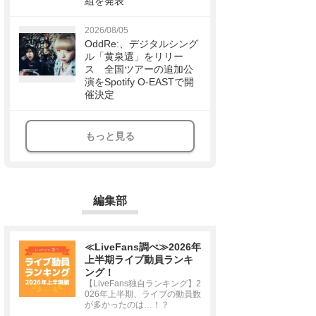
組を発表
2026/08/05
OddRe:、デジタルシング
ル「黄泉還」をリリー
ス 全国ツアーの追加公
演をSpotify O-EASTで開
催決定
もっと見る
編集部
≪LiveFans調べ≫2026年
上半期ライブ動員ランキ
ング！
【LiveFans独自ランキング】2
026年上半期、ライブの動員数
が多かったのは…！？