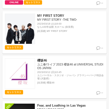
ONLINE
セットリスト
--
MY FIRST STORY
MY FIRST STORY -THE TWO-
2023/03/18 (土)18:00
なら100年会館 大ホール (奈良県)
[出演者]
MY FIRST STORY
セットリスト
--
櫻坂46
ユニ春!ライブ 2023 櫻坂46 at UNIVERSAL STUDI
OS JAPAN
2023/03/12 (日)10:45
ユニバーサル・スタジオ・ジャパン グラマシーパーク特設会
場 (大阪府)
[出演者]
櫻坂46
セットリスト
--
Fear, and Loathing in Las Vegas