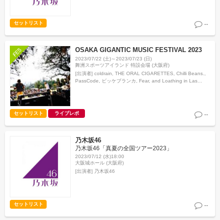
セットリスト
--
OSAKA GIGANTIC MUSIC FESTIVAL 2023
2023/07/22 (土)～2023/07/23 (日)
舞洲スポーツアイランド 特設会場 (大阪府)
[出演者]
coldrain, THE ORAL CIGARETTES, Chilli Beans.,
PassCode, ビッケブランカ, Fear, and Loathing in Las
Vegas, 04 Limited …
セットリスト
ライブレポ
--
乃木坂46
乃木坂46「真夏の全国ツアー2023」
2023/07/12 (水)18:00
大阪城ホール (大阪府)
[出演者]
乃木坂46
セットリスト
--