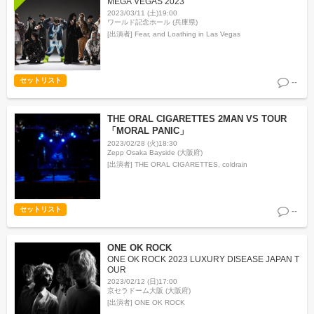
MEGA VEGAS 2023
2023/03/11 (土)19:00
ワールド記念ホール (兵庫県)
[出演者]
Fear, and Loathing in Las Vegas
セットリスト
--
THE ORAL CIGARETTES 2MAN VS TOUR
「MORAL PANIC」
2023/02/28 (火)18:30
Zepp Osaka Bayside (大阪府)
[出演者]
THE ORAL CIGARETTES, coldrain
セットリスト
--
ONE OK ROCK
ONE OK ROCK 2023 LUXURY DISEASE JAPAN T
OUR
2023/02/12 (日)17:00
京セラドーム大阪 (大阪府)
[出演者]
ONE OK ROCK