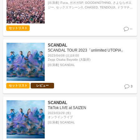
[出演者]
iTuca, ガガガSP, GOOD4NOTHING, さよならポエ
ジー, セックスマシーン!!, CHASED, TENDOUJI, ドラマチッ
クアラスカ, HERO COMPLEX, 桃色ドロシー, ROTTENG…
セットリスト
--
SCANDAL
SCANDAL TOUR 2023「unlimited UTOPIA」
2023/04/08 (土)18:00
Zepp Osaka Bayside (大阪府)
[出演者]
SCANDAL
セットリスト
レビュー
3
SCANDAL
TikTok LIVE at SAIZEN
2023/03/29 (水)
オンラインライブ
[出演者]
SCANDAL