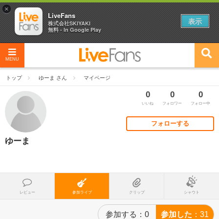
×
LiveFans
表示
株式会社SKIYAKI
無料 - In Google Play
MENU
トップ
ゆーま さん
マイページ
0
0
0
いいね
フォロワー
フォロー中
フォローする
ゆーま
レビュー
参加ライブ
クリップ
シャウト
参加する
0
参加した
31