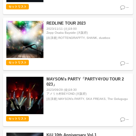
セットリスト
--
REDLINE TOUR 2023
2023/11/11 (土)18:00
Zepp Osaka Bayside (大阪府)
[出演者]
ROTTENGRAFFTY, SHANK, dustbox
セットリスト
--
MAYSON's PARTY「PARTY4YOU TOUR 2
023」
2023/09/29 (金)18:30
アメリカ村BEYOND (大阪府)
[出演者]
MAYSON's PARTY, SKA FREAKS, The Gelugugu
セットリスト
--
KiU 10th Anniversary Vol.1