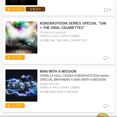
セットリスト
レビュー
1
KOKERAOTOSHI SERIES SPECIAL "SiM
× THE ORAL CIGARETTES"
2023/01/25 (水)19:00
GORILLA HALL OSAKA (大阪府)
[出演者]
SiM, THE ORAL CIGARETTES
セットリスト
--
MAN WITH A MISSION
GORILLA HALL OSAKA KOKERAOTOSHI series
SPECIAL BRAHMAN X MAN WITH A MISSION
2023/01/22 (日)
GORILLA HALL OSAKA (大阪府)
[出演者]
MAN WITH A MISSION
セットリスト
--