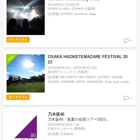
2023/09/12 (火)18:15
GORILLA HALL OSAKA (大阪府)
[出演者]
10-FEET, locofrank, Baja
セットリスト
--
OSAKA HAZIKETEMAZARE FESTIVAL 20
23
2023/09/09 (土)～2023/09/10 (日)
泉大津フェニックス (大阪府)
[出演者]
HEY-SMITH, HEY-SMITH, 10-FEET, SHANK,
KUZIRA, FOMARE, ENTH, SHADOWS, Fear, and Loathing
in Las Vegas, 04 Limi…
セットリスト
--
乃木坂46
乃木坂46「真夏の全国ツアー2023」
2023/08/06 (日)17:30
日本ガイシホール (愛知県)
[出演者]
乃木坂46