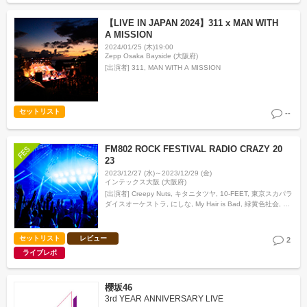
【LIVE IN JAPAN 2024】311 x MAN WITH
A MISSION
2024/01/25 (木)19:00
Zepp Osaka Bayside (大阪府)
[出演者]
311, MAN WITH A MISSION
セットリスト
--
FM802 ROCK FESTIVAL RADIO CRAZY 20
23
2023/12/27 (水)～2023/12/29 (金)
インテックス大阪 (大阪府)
[出演者]
Creepy Nuts, キタニタツヤ, 10-FEET, 東京スカパラ
ダイスオーケストラ, にしな, My Hair is Bad, 緑黄色社会, ヨ
ルシカ, アイナ・ジ・エンド, クリープハイプ, 帝国喫茶,
Te…
セットリスト
レビュー
2
ライブレポ
櫻坂46
3rd YEAR ANNIVERSARY LIVE