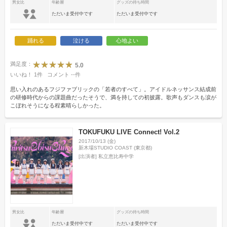
男女比
年齢層
グッズの待ち時間
ただいま受付中です
ただいま受付中です
踊れる
泣ける
心地よい
満足度：
5.0
いいね！
1
件
コメント
--
件
思い入れのあるフジファブリックの「若者のすべて」。アイドルネッサンス結成前
の研修時代からの課題曲だったそうで、満を持しての初披露。歌声もダンスも涙が
こぼれそうになる程素晴らしかった。
TOKUFUKU LIVE Connect! Vol.2
2017/10/13 (金)
新木場STUDIO COAST (東京都)
[出演者]
私立恵比寿中学
男女比
年齢層
グッズの待ち時間
ただいま受付中です
ただいま受付中です