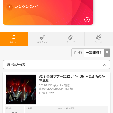
#ババババンビ
3
レビュー
参加ライブ
クリップ
シャウト
並び順
絞り込み検索
#2i2 全国ツアー2022 北斗七星 ～見えるのか
死兆星～
2022/12/13 (火) 18:45開演
恵比寿LIQUIDROOM (東京都)
[出演者]
#2i2
男女比
年齢層
グッズの待ち時間