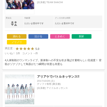
[出演者]
TEAM SHACHI
男女比
年齢層
グッズの待ち時間
ただいま受付中です
ただいま受付中です
踊れる
泣ける
ときめく
新鮮
ノリノリ
満足度：
5.0
いいね！
1
件
コメント
--
件
4人体制初のワンマンライブ。新体制への不安を吹き飛ばす素晴らしい完成度！ 背
筋がゾクゾクして鳥肌がたつ瞬間が何度も何度も
アリアケでバトルネッサンス!!
2017/10/28 (土)
ディファ有明 (東京都)
[出演者]
アイドルネッサンス