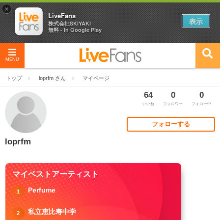
×
LiveFans
表示
株式会社SKIYAKI
無料 - In Google Play
MENU
トップ
loprfm さん
マイページ
64
0
0
いいね
フォロワー
フォロー中
フォローする
loprfm
マイベストアーティスト
Perfume
1
私立恵比寿中学
2