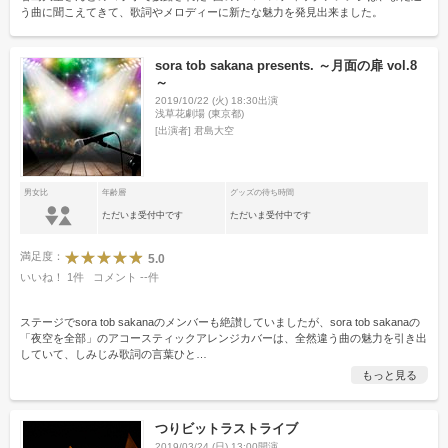
う曲に聞こえてきて、歌詞やメロディーに新たな魅力を発見出来ました。
sora tob sakana presents. ～月面の扉 vol.8
～
2019/10/22 (火) 18:30出演
浅草花劇場 (東京都)
[出演者]
君島大空
男女比
年齢層
グッズの待ち時間
ただいま受付中です
ただいま受付中です
満足度：
5.0
いいね！
1
件
コメント
--
件
ステージでsora tob sakanaのメンバーも絶讃していましたが、sora tob sakanaの
「夜空を全部」のアコースティックアレンジカバーは、全然違う曲の魅力を引き出
していて、しみじみ歌詞の言葉ひと
…
もっと見る
つりビットラストライブ
2019/03/24 (日) 13:00開演