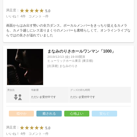
満足度：
5.0
いいね！
4
件
コメント
--
件
画面からはみ出す勢いの全力ダンス。ボーカルメンバーをきっちり捉えるカメラ
も、カメラ越しにレス送りまくりのメンバーも素晴らしくて、オンラインライブな
らではの良さが溢れていました
まなみのりさホールワンマン「1000」
2019/12/13 (金) 19:00開演
ヒューリックホール東京 (東京都)
[出演者]
まなみのりさ
男女比
年齢層
グッズの待ち時間
ただいま受付中です
ただいま受付中です
穏やか
癒される
心地よい
安らぐ
満足度：
5.0
いいね！
4
件
コメント
--
件