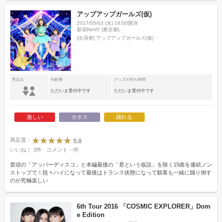
アップアップガールズ(仮)
2017/05/03 (水) 18:00開演
新宿ReNY (東京都)
[出演者]
アップアップガールズ(仮)
男女比
年齢層
グッズの待ち時間
ただいま受付中です
ただいま受付中です
激しい
カオス
踊れる
満足度：
5.0
いいね！
3
件
コメント
--
件
冒頭の「アッパーディスコ」と本編最後の「君という仮説」を除く15曲を連続ノン
ストップで！段々ハイになって最後はトランス状態になって観客も一緒に踊り倒す
のが究極楽しい
6th Tour 2016 「COSMIC EXPLORER」Dom
e Edition