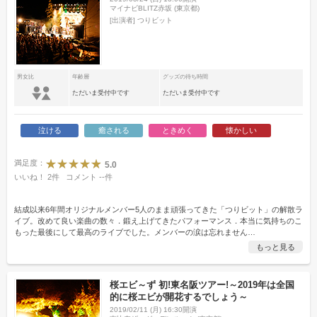
マイナビBLITZ赤坂 (東京都)
[出演者]
つりビット
男女比
年齢層
グッズの待ち時間
ただいま受付中です
ただいま受付中です
泣ける
癒される
ときめく
懐かしい
満足度：
5.0
いいね！
2
件
コメント
--
件
結成以来6年間オリジナルメンバー5人のまま頑張ってきた「つりビット」の解散ラ
イブ。改めて良い楽曲の数々．鍛え上げてきたパフォーマンス．本当に気持ちのこ
もった最後にして最高のライブでした。メンバーの涙は忘れません
…
もっと見る
桜エビ～ず 初!東名阪ツアー!～2019年は全国
的に桜エビが開花するでしょう～
2019/02/11 (月) 16:30開演