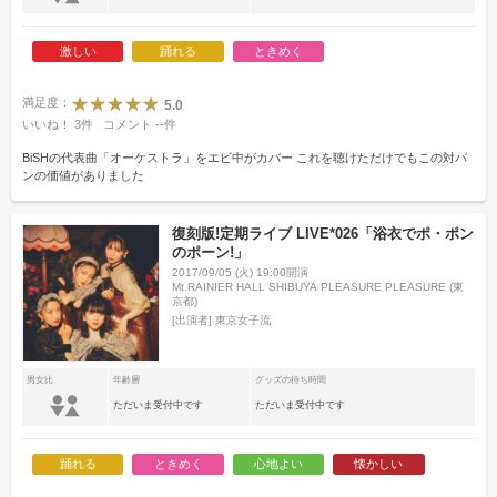
激しい
踊れる
ときめく
満足度：
5.0
いいね！
3
件
コメント
--
件
BiSHの代表曲「オーケストラ」をエビ中がカバー これを聴けただけでもこの対バ
ンの価値がありました
復刻版!定期ライブ LIVE*026「浴衣でポ・ポン
のポーン!」
2017/09/05 (火) 19:00開演
Mt.RAINIER HALL SHIBUYA PLEASURE PLEASURE (東
京都)
[出演者]
東京女子流
男女比
年齢層
グッズの待ち時間
ただいま受付中です
ただいま受付中です
踊れる
ときめく
心地よい
懐かしい