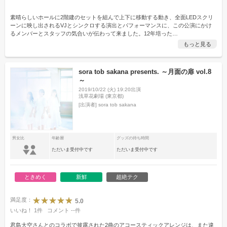
素晴らしいホールに2階建のセットを組んで上下に移動する動き、全面LEDスクリ
ーンに映し出されるVJとシンクロする演出とパフォーマンスに、この公演にかけ
るメンバーとスタッフの気合いが伝わって来ました。12年培った
…
もっと見る
sora tob sakana presents. ～月面の扉 vol.8
～
2019/10/22 (火) 19:20出演
浅草花劇場 (東京都)
[出演者]
sora tob sakana
男女比
年齢層
グッズの待ち時間
ただいま受付中です
ただいま受付中です
ときめく
新鮮
超絶テク
満足度：
5.0
いいね！
1
件
コメント
--
件
君島大空さんとのコラボで披露された2曲のアコースティックアレンジは、また違