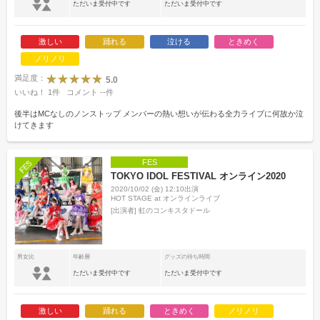
ただいま受付中です
ただいま受付中です
激しい
踊れる
泣ける
ときめく
ノリノリ
満足度：
5.0
いいね！
1
件
コメント
--
件
後半はMCなしのノンストップ メンバーの熱い想いが伝わる全力ライブに何故か泣
けてきます
FES
TOKYO IDOL FESTIVAL オンライン2020
2020/10/02 (金) 12:10出演
HOT STAGE at オンラインライブ
[出演者]
虹のコンキスタドール
男女比
年齢層
グッズの待ち時間
ただいま受付中です
ただいま受付中です
激しい
踊れる
ときめく
ノリノリ