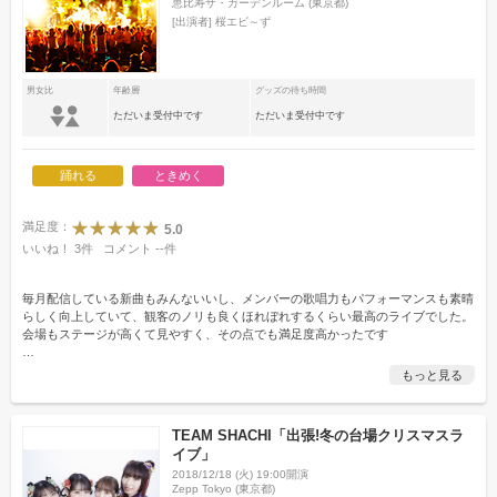
恵比寿ザ・ガーデンルーム (東京都)
[出演者]
桜エビ～ず
男女比
年齢層
グッズの待ち時間
ただいま受付中です
ただいま受付中です
踊れる
ときめく
満足度：
5.0
いいね！
3
件
コメント
--
件
毎月配信している新曲もみんないいし、メンバーの歌唱力もパフォーマンスも素晴
らしく向上していて、観客のノリも良くほれぼれするくらい最高のライブでした。
会場もステージが高くて見やすく、その点でも満足度高かったです
…
もっと見る
TEAM SHACHI「出張!冬の台場クリスマスラ
イブ」
2018/12/18 (火) 19:00開演
Zepp Tokyo (東京都)