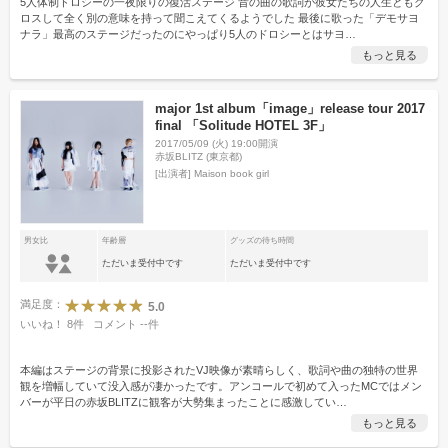
5人体制ドロシーの一夜限りの復活ステージ 昔の曲の歌詞が彼女たちの人生ともク
ロスして全く別の意味を持って聞こえてくるようでした 最後に歌った「デモサヨ
ナラ」最高のステージだったのにやっぱり5人のドロシーとはサヨ
…
もっと見る
major 1st album「image」release tour 2017
final 「Solitude HOTEL 3F」
2017/05/09 (火) 19:00開演
赤坂BLITZ (東京都)
[出演者]
Maison book girl
男女比
年齢層
グッズの待ち時間
ただいま受付中です
ただいま受付中です
満足度：
5.0
いいね！
8
件
コメント
--
件
本編はステージの背景に投影されたVJ映像が素晴らしく、歌詞や曲の独特の世界
観を増幅していて没入感が凄かったです。アンコールで初めて入ったMCではメン
バーが平日の赤坂BLITZに観客が大勢集まったことに感激してい
…
もっと見る