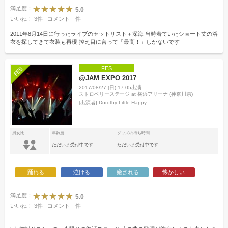
満足度：
5.0
いいね！
3
件
コメント
--
件
2011年8月14日に行ったライブのセットリスト＋深海 当時着ていたショート丈の浴
衣を探してきて衣装も再現 控え目に言って「最高！」しかないです
FES
@JAM EXPO 2017
2017/08/27 (日) 17:05出演
ストロベリーステージ at 横浜アリーナ (神奈川県)
[出演者]
Dorothy Little Happy
男女比
年齢層
グッズの待ち時間
ただいま受付中です
ただいま受付中です
踊れる
泣ける
癒される
懐かしい
満足度：
5.0
いいね！
3
件
コメント
--
件