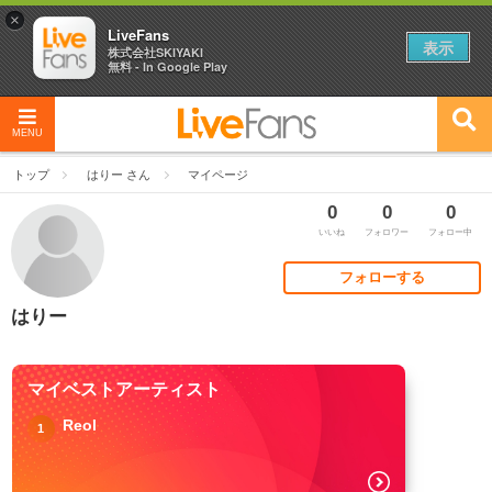
×
LiveFans
表示
株式会社SKIYAKI
無料 - In Google Play
MENU
トップ
はりー さん
マイページ
0
0
0
いいね
フォロワー
フォロー中
フォローする
はりー
マイベストアーティスト
Reol
1