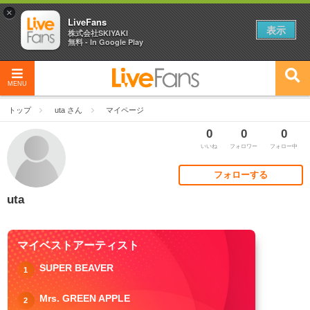
×
LiveFans
表示
株式会社SKIYAKI
無料 - In Google Play
MENU
トップ
uta さん
マイページ
0
0
0
いいね
フォロワー
フォロー中
フォローする
uta
マイベストアーティスト
SUPER BEAVER
1
Mrs. GREEN APPLE
2