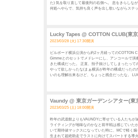
た) 気を取り直して最後列の右側へ。 息をきらしなが
何処へやらで、気持ち良く声を出し歌いながらステップを
いを聴けてラッキーだったな。 セトリ的には定番の
増えてくれたら東京でのワンマンライブの回数も増え
未定」のような話をされたので、秋くらいまで待たなくて
マンと変わりないホームのような感じだったな。
Lucky Tapes @ COTTON CLUB(東
2023/03/28 (火) 17:30開演
ビルボード横浜公演から約2ヶ月経ってのCOTTON 
Gimmeとのセットでメドレーにし、アンコールで演
きた構成だった。 正直、拍子抜けしてしまったって
やって欲しかったな(まぁ横浜が昨年の構成だったの
いのも理解出来るけど、ちょっと残念だったな。 LUCKY TAPESのライブでは、いつも左側でKeity&松浦大樹のリズム隊
をお目当てで観に行くのだが、 COTTON CLUBは
観られたが松浦大樹のプレイがKeityに隠れて全く
純は真横で全く視線に入らなかった。 やっぱり近い
はきつかったな。 そういえば、横浜よりも今回の公演の方が高橋海の声が良く出ていたというか通っていて非常に聴きや
Vaundy @ 東京ガーデンシアター(東
すかったな。 そろそろ、zeppとかEX THEATE
2023/03/25 (土) 18:00開演
いな。
昨年の武道館よりもVAUNDYに寄せている人たちが
ライティングが地味なのかなと前半戦は感じていた
いて期待値マックスになっていた時に、MCで軽く煽
生まれて超絶助走でラストに向けてスパートする導火線の役目をした感じもする