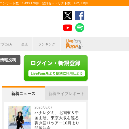
ンサート数：1,493,178件 登録セットリスト数：472,330件
イブQ&A
企画
ランキング
情報投稿
新着ニュース
新着ライブレポート
2026/08/07
ハナレグミ、北関東＆中
国山陰、東京大阪を巡る
弾き語りツアー10月より
開催決定