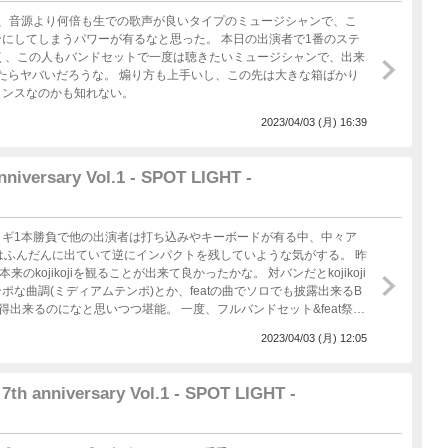
正直、音源より何倍も生での歌声が良いタイプのミュージシャンで、こ
にしてしまうパワーが有るなと思った。 本日の出演者で1番のステ
く、この人もバンドセットで一度は聴きたいミュージシャンで、出来
聴けたらヤバいだろうな。 煽り方も上手いし、この先は大きな箱ばかり
ャンスなのかも知れない。
2023/04/03 (月) 16:39
nniversary Vol.1 - SPOT LIGHT -
ギ1本勝負で他の出演者は打ち込みやキーボードが有る中、中々ア
しさはふんだんに出ていて逆にインパクトを残していような気がする。 昨
kojiを観ることが出来て良かったかな。 対バンだとkojikoji
な曲調(ミディアムテンポ)とか、featの曲でソロでも披露出来るB
つつ堪能。 一度、フルバンドセット&feat祭り
2023/04/03 (月) 12:05
 anniversary Vol.1 - SPOT LIGHT -