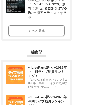
福島最大級の音楽フェス
『LIVE AZUMA 2026』無
料で楽しめるECHO STAG
Eの出演アーティストを発
表
もっと見る
編集部
≪LiveFans調べ≫2026年
上半期ライブ動員ランキ
ング！
【LiveFans独自ランキング】2
026年上半期、ライブの動員数
が多かったのは…！？
≪LiveFans調べ≫2025年
年間ライブ動員ランキン