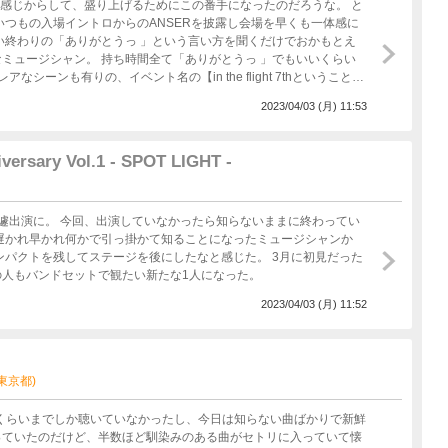
い感じからして、盛り上げるためにこの番手になったのだろうな。 と
いつもの入場イントロからのANSERを披露し会場を早くも一体感に
ミュージシャン。 持ち時間全て「ありがとうっ ︎」でもいいくらい
ーンも有りの、イベント名の【in the flight 7thということも
れる演出はニクイねー。
2023/04/03 (月) 11:53
versary Vol.1 - SPOT LIGHT -
遽出演に。 今回、出演していなかったら知らないままに終わってい
遅かれ早かれ何かで引っ掛かて知ることになったミュージシャンか
 この人もバンドセットで観たい新たな1人になった。
2023/04/03 (月) 11:52
(東京都)
んくらいまでしか聴いていなかったし、今日は知らない曲ばかりで新鮮
っていたのだけど、半数ほど馴染みのある曲がセトリに入っていて懐