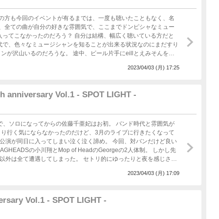
が出そうと言っていたので、やっぱりそうなんだと答え合わせ) 小
のパワーが出ているのと感じるくらいに圧倒された。 何かMisia
たような良質なステージを魅せていただけたかな。 LIQUIDROOM
。 この方も今回のイベントが有るまでは、一度も聴いたこともなく、名
弾き語りでは自分の歴史を振り返りな
、全ての曲が自分の好きな雰囲気で、ここまでドンピシャなミュー
ルーツにあるのが良いね。 しかも小学生の低学年で聴いていたのだ
入ってこなかったのだろう？ 自分は結構、幅広く聴いている方だと
のになっていたのだろうな。 そして今、花が開き始めてきた経過を見られ
代で、色々なミュージシャンを知ることが出来る状況なのにまだすり
途中、ビール片手にeillとえみそんを呼
Remix)/ Yaahn Hunter Jr., The Pocket Queen & J Moss 06 If We Ever
お題を入れて歌うという、中々見応えのある内容だった。 2人が歌
2023/04/03 (月) 17:25
愛らしくてポイント上がってしまったな。
okie/ NewJeans 11cheap sunglasses/John K 12I Don’t Think That I
es & ZIONN 14Acid Dreams/MAX & Felly 15Stand Still/ The Walls G
anniversary Vol.1 - SPOT LIGHT -
なってからの佐藤千亜妃はお初。 バンド時代と雰囲気が
り行く気にならなかったのだけど、3月のライブに行きたくなって
に入ってしまい泣く泣く諦め。 今回、対バンだけど良い
ADSの小川翔とMop of HeadのGeorgeの2人体制。 しかし先
しまった。 セトリ的にゆったりと夜を感じさせ
えたかな。 余談だけど、セトリ2〜4曲の時に
2023/04/03 (月) 17:09
んが口ずさみながら観ていたのは微笑ましかったな。 新曲の花曇の
影すると、その先にえみそんが画角に入り込みレアな動画が撮れてラ
マホで撮影をしていて、スマホが銃だったら昔の西部劇のような真昼
ersary Vol.1 - SPOT LIGHT -
な。