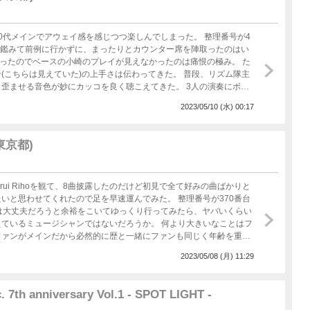
0代メインでアウェイ感を感じつつ楽しんでしまった。 整理番号が4
ァン層を鑑みて前例に行かずに、まったりとカウンター席を陣取ったのはい
まったのでベースの小崎のプレイが見えなかったのは痛恨の極み。 た
(こちらは見えていた)の上手さは伝わってきた。 普段、リズム隊主
音色が妙にカッコを良く聴こえてきた。 3人の演奏にボー
通った声が一段とバンドとしての音を確かな感じにしていて、中々若
2023/05/10 (水) 00:17
しているなんて将来(来年、再来年に出すであろう曲も)期待大でしか
(東京都)
UATTROがSOLD OUTをし、箱全体
て歌う雰囲気はコロナ前のライブを見ているようで多幸感に包まれて
しは解除になってから13本ライブに参戦した中で1番の日常に近づけ
てFurui Rihoを観て、8曲披露したのだけど初見で全て好みの曲ばかりと
てくれたので足を早速運んでみた。 整理番号が370番台
るまでは大丈夫だろうと余裕をこいてゆっくり行ってみたら、ヤバいくらい
ているミュージシャンではないだろうか。 何より大きいなことはフ
ファンがメインだから必然的に歴と一緒にファンも同じく年齢を重ね
。 良く竹内アンナやゆいにしおのファン層が高過ぎて、この先のミ
2023/05/08 (月) 11:29
新たなファンを開拓していかないといけないから差は大きいし。 サ
ギターの佇まいが「大月文太じゃん」と知って、余計に今日のライ
rui Rihoのステージで観られるなんてラッキー以外の何ものでもな
7th anniversary Vol.1 - SPOT LIGHT -
遠くけ