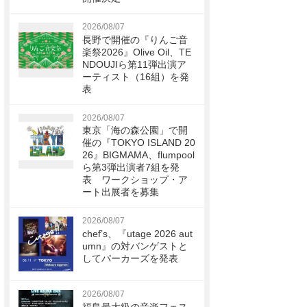
2026/08/07
長野で開催の『りんご音
楽祭2026』Olive Oil、TE
NDOUJIら第11弾出演ア
ーティスト（16組）を発
表
2026/08/07
東京「海の森公園」で開
催の『TOKYO ISLAND 20
26』BIGMAMA、flumpool
ら第3弾出演者7組を発
表 ワークショップ・ア
ート出展者を募集
2026/08/07
chef’s、『utage 2026 aut
umn』の対バンゲストと
してパーカーズを発表
2026/08/07