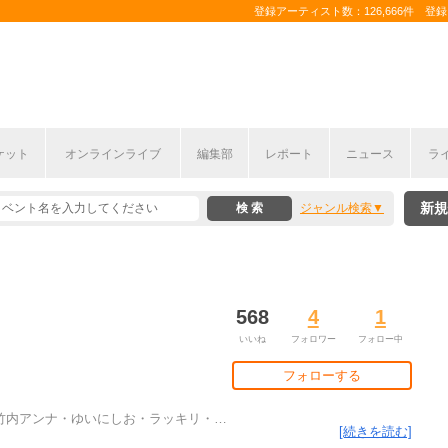
登録アーティスト数：126,666件 登録コ
ケット
オンラインライブ
編集部
レポート
ニュース
ラ
新規
ジャンル検索
568
4
1
いいね
フォロワー
フォロー中
フォローする
ERS・竹内アンナ・ゆいにしお・ラッキリ・
…
[続きを読む]