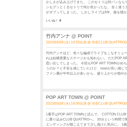
かしさが込み上げてきた。 このセトリは対バンなら
ンもグッとくるセトリで何か良かったな。 全く違う
がダブってしまった。 しかしライブは8年、曲を聴
えたのは自分でも驚いたな。
いいね！
4
竹内アンナ @ POINT
2023/03/28 (火) 19:55出演 @ 渋谷CLUB QUATTRO
竹内アンナほど、色々な編成でライブをこなすミュージシャ
れは結構貴重なステージかも知れない。 だだPOP ART
思い出してしまった。 今回もPOP ART TOWNがめ
うのか？と不安を感じていたけど、isseiが良い感
ファン層が中年以上が多いから、盛り上がりが穏や
どうしても対バンだと不安になってしまうんだよな。 ただ今回はマスクをしていたら声を上げてもOKってことで、フ
ストレーションが溜まっていた観客も海 相まって非常に良い盛り上がりだっ
しめたけど、初見の人には最初はバンドセットで興味を持って欲し
そう言えば、マスク外して声出しでもいいんじゃない
POP ART TOWN @ POINT
のせいもあると思うんだよな。
2023/03/28 (火) 19:00出演 @ 渋谷CLUB QUATTRO
1番手はPOP ART TOWNと読んで、 COTTON 
に乗り込みCLUB QUATTROへ。 30分という
エンディングが聴こえてきて少し負けた気分に。 1曲目