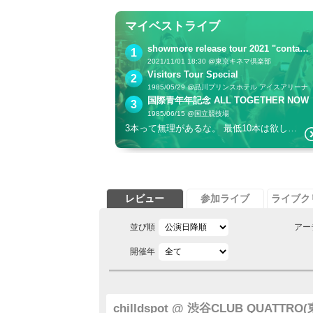
マイベストライブ
showmore release tour 2021 "contact"
1
2021/11/01 18:30 @東京キネマ倶楽部
Visitors Tour Special
2
1985/05/29 @品川プリンスホテル アイスアリーナ
国際青年年記念 ALL TOGETHER NOW
3
1985/06/15 @国立競技場
3本って無理があるな。 最低10本は欲しいところだな。
レビュー
参加ライブ
ライブク
並び順
アー
開催年
chilldspot @ 渋谷CLUB QUATTRO