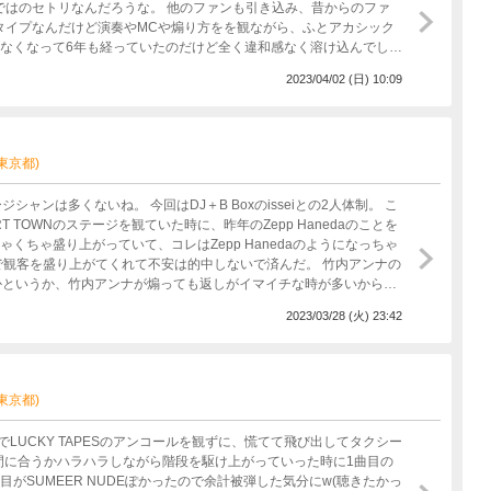
ではのセトリなんだろうな。 他のファンも引き込み、昔からのファ
タイプなんだけど演奏やMCや煽り方をを観ながら、ふとアカシック
かなくなって6年も経っていたのだけど全く違和感なく溶け込んでしま
2023/04/02 (日) 10:09
(東京都)
ンは多くないね。 今回はDJ＋B Boxのisseiとの2人体制。 こ
 TOWNのステージを観ていた時に、昨年のZepp Hanedaのことを
ちゃくちゃ盛り上がっていて、コレはZepp Hanedaのようになっちゃ
じで観客を盛り上がてくれて不安は的中しないで済んだ。 竹内アンナの
かというか、竹内アンナが煽っても返しがイマイチな時が多いから、
ラ
2023/03/28 (火) 23:42
た。 バンドセットでなくても個人的には楽
かったと思ってしまったが。 でも佳きライブだった。
かな？ 竹内アンナの時に、女性が倒れてしまったのは声出しマスク
(東京都)
CLUBでLUCKY TAPESのアンコールを観ずに、慌てて飛び出してタクシー
時間で間に合うかハラハラしながら階段を駆け上がっていった時に1曲目の
がSUMEER NUDEぽかったので余計被弾した気分にw(聴きたかっ