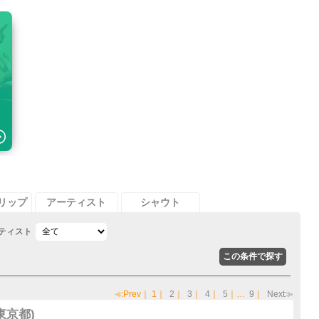
リップ
アーティスト
シャウト
ティスト
≪Prev
｜
1
｜
2
｜
3
｜
4
｜
5
｜…
9
｜
Next≫
(東京都)