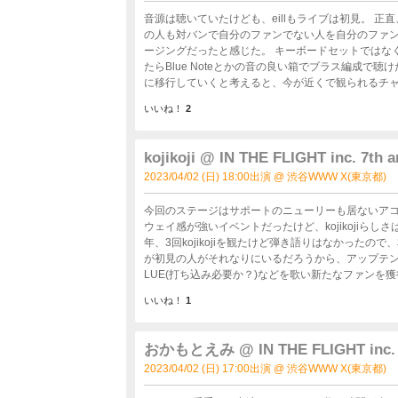
音源は聴いていたけども、eillもライブは初見。 
の人も対バンで自分のファンでない人を自分のファン
ージングだったと感じた。 キーボードセットではな
たらBlue Noteとかの音の良い箱でブラス編成で
に移行していくと考えると、今が近くで観られるチ
いいね！
2
kojikoji @ IN THE FLIGHT inc. 7th a
2023/04/02 (日) 18:00出演 @ 渋谷WWW X(東京都)
今回のステージはサポートのニューリーも居ないアコ
ウェイ感が強いイベントだったけど、kojikojiら
年、3回kojikojiを観たけど弾き語りはなかったので、本来のkoji
が初見の人がそれなりにいるだろうから、アップテンポ
LUE(打ち込み必要か？)などを歌い新たなファンを獲得出来るのになと思い
とかを開いて欲しいな。
いいね！
1
おかもとえみ @ IN THE FLIGHT inc. 7th
2023/04/02 (日) 17:00出演 @ 渋谷WWW X(東京都)