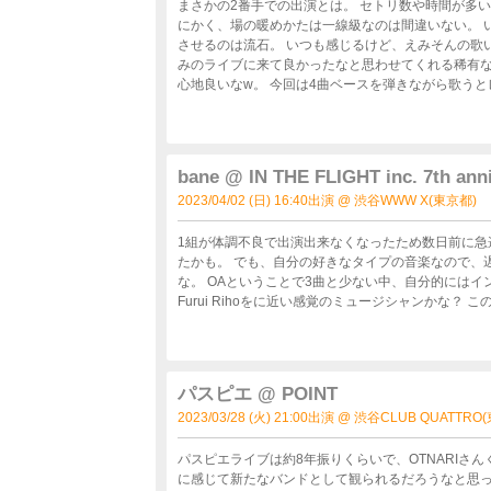
まさかの2番手での出演とは。 セトリ数や時間が多
にかく、場の暖めかたは一線級なのは間違いない。 
させるのは流石。 いつも感じるけど、えみそんの歌い終わりの「ありがとうっ ︎」という言い方を聞くだけでおかもとえ
みのライブに来て良かったなと思わせてくれる稀有な
心地良いなw。 今回は4曲ベースを弾きながら歌うとレアなシ
あり急遽セトリにFishmansのin the flightを入
bane @ IN THE FLIGHT inc. 7th anni
2023/04/02 (日) 16:40出演 @ 渋谷WWW X(東京都)
1組が体調不良で出演出来なくなったため数日前に急
たかも。 でも、自分の好きなタイプの音楽なので、
な。 OAということで3曲と少ない中、自分的にはインパクトを残してステージを後にしたなと感じた。 3月に初見だった
Furui Rihoをに近い感覚のミュージシャンかな？
パスピエ @ POINT
2023/03/28 (火) 21:00出演 @ 渋谷CLUB QUATTRO
パスピエライブは約8年振りくらいで、OTNARIさ
に感じて新たなバンドとして観られるだろうなと思