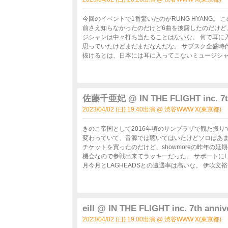
ら見ても感極まっているのだろうなと思った(MCで涙
さな身体でステージを端から端まで使用し、何処からあ
のデビュー時のボーカルに、aikoのステージを合わせ
今回のイベントで1番驚いたのがRUNG HYANG
クラスで、コレでもかというくらいのレーザーも心意気を感じてしまった。 途中、
前さえ知らなかったのだけど6曲を披露したのだけど
がら短めに紹介し、ゴスペルだけではなくJポップも
ジシャンは中々打ち当たることはないな。 何で耳に
から、物凄くFurui Rihoという土壌は豊かなも
思っていたけどまだまだなんだな。 サブスク全盛時
たのは非常に良かった。 今年後半ひtourをするみたいなので、タイミングが合えばまた参戦してみたいね。 【会場BG
抜けるとは、日本には耳に入ってこないミュージシャンが沢山いるのだろうな。 
M】 04 Paradise/ Isaac Carree 05Latin Chill Vibes (
び込み、お客にお題を出してもらいそれぞれが即興で
Broke Up/ Mae Stepens 07So Real/mabanua(feat. Nicholas Ryan Gant & Suede Jury) 08buzz cut/ Gareth.T 09That's On
っている時に、eillの必死に絞り出す表情が妙に可
You /Joyce Wrice(feat. UMI) [Japanese Remix] 10Co
Like Her/Charlie Puth 13End of The Day/Rangga Jon
佐藤千亜妃 @ IN THE FLIGHT inc. 7th 
roup 16Phot ID/ Remi Wolf & Dominic Fike
2023/04/02 (日) 19:40出演 @ 渋谷WWW X(東京都)
きのこ帝国として2016年頃のサンプラザで観た振りで、ソロに
変わっていて、音源では聴いてはいたけどソロはあま
チケットを買ったのだけど、showmoreの昨年の延期公演が同日
機会なので参戦出来てラッキーだった。 サポートにLAGHE
月今月とLAGHEADSとの遭遇率は高いな。 伊吹文裕以外は全て遭遇して
られる内容でノリノリになるステージではなかったが、音を堪能させてもら
ステージ袖の2階から先にステージが終わったえみそ
時に撮影OKになり、自分の位置から佐藤千亜妃を撮
ッキーだった。 えみそんも身体を揺らしながら、ス
eill @ IN THE FLIGHT inc. 7th anniv
の決闘だなとw 次回はソロのライブに行かなくては
2023/04/02 (日) 19:00出演 @ 渋谷WWW X(東京都)