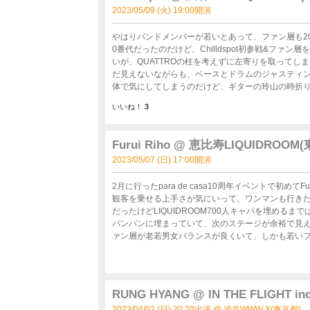
2023/05/09 (火) 19:00開演
やはりバンドメンバーが若いとあって、ファン層も2
0番代だったのだけど、Chilldspot初参戦&フ
いが、QUATTROの柱を考えずに左寄りを取ってし
だ見えないながらも、ベースとドラムのジャスティン
体で気にしてしまうのだけど、ギターの玲山の時折り歪ませる
カル&コンポーザーである比喩根の伸びやかな透き
いいね！
3
いのに骨太な演奏をしていたなと感じた。 あざとくて何が〜でBGMにかかるメロディアスな曲だけでなく、ハードな曲
も聴き応えがあって、この演奏を20歳の子たちが出
ない。 何より強みなのが自分たちと同世代のファンが主流で、尚且つ女性ファンがこれだけ付いているのは良い作品を発
Furui Riho @ 恵比寿LIQUIDROOM
表していけば、直ぐにzepp→LINECUBEへの道のりも近いのではないかな。 CLUB Q
2023/05/07 (日) 17:00開演
がフラミンゴやクラッピンクやジャンプ、声を出し
いたかな。 マスクをしない人も半分近くいて、声出
てくれていて良かったかな。
2月に行ったpara de casa10周年イベントで初め
観客を乗せる上手さが気にいって、ワンマンも行きたいと思わせ
だったけどLIQUIDROOM700人キャパを埋め
パンパンに埋まっていて、次のステージが余裕で見え
ァン層が老若男女バランスが良くいて、しかも若い
ていくから、この部分は非常に大きな力ではないかな
ュージシャンの歴よりもファンの寿命の方が短いのは
ポートメンバーがステージに3人立ち、真ん中に居る
ブが楽しみになってきた。 推しギタリストと真逆、Fu
RUNG HYANG @ IN THE FLIGHT inc. 
いなか(後で知っだけどツアーサポートもしていたのね) I'm freeのイントロと共に登場。 観客席を一通り見回して、
2023/04/02 (日) 20:20出演 @ 渋谷WWW X(東京都)