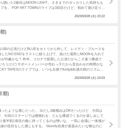
ら聴いた2曲目はMOON LIGHT。 さきまでのガッカリした気持ちも
。 POP ART TOWNのライブは3回目だけど、初めて遊び足りな
曲で初めての人にも興味を持ってくれそうな内容で、新たなファンが
2023/03/28 (火) 23:22
るかな。 と帰りにCDを購入した時に、本人たちに聞いたら「まだ
はかな？ 今日の対バンライブは、昨年のCLUB QUATTROワン
京都)
CLUBの公演だけどBLUEをセトリから外して、レイディ・ブルースを
奏したNO ENDをラストに繰り上げて、抜けた場所にMOONを入れて
のが印象かな？ 昨年、コロナで延期した公演だからこそ違う構成で
だろうけど) サポートメンバーが売れっ子だから音合わせの時間がな
自由席で好きな席が選べないから、案内された席は1番前の端でKeityは
2023/03/28 (火) 23:03
見えなかった。 因みに小西遼のSAXも高橋海に隠れてしまうわ、宮川
からいいもんではないんだよね。 俯瞰して観たいタイプだから1番前
京都)
Rとかでまた公演してくれないかな？ 10曲に毛が生えた曲数じゃ物足りな
減ったような感じだった。 出だし3曲掴みはOK!だったけど、今回は
が、今回のステージでは瞳惚れを、どんな構成でくるのか楽しみして
り後半戦1発目の曲に持ってくるのは憎いな。 一気に会場に一体感が
。 Vaundy自身が楽器みたいな物なのに