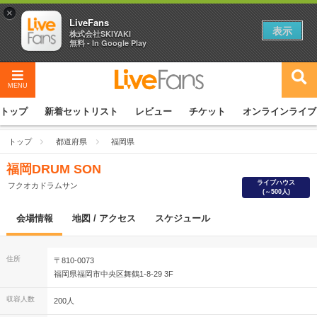
×
LiveFans
表示
株式会社SKIYAKI
無料 - In Google Play
MENU
トップ
新着セットリスト
レビュー
チケット
オンラインライブ
トップ
都道府県
福岡県
福岡DRUM SON
ライブハウス
フクオカドラムサン
(～500人)
会場情報
地図 / アクセス
スケジュール
住所
〒810-0073
福岡県福岡市中央区舞鶴1-8-29 3F
収容人数
200人