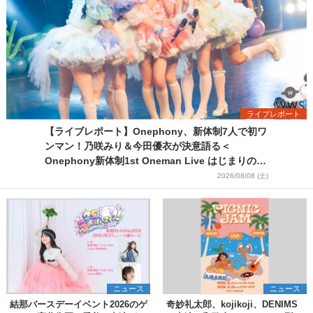
ライブレポート
【ライブレポート】Onephony、新体制7人で初ワ
ンマン！乃咲みり＆今田優衣が決意語る＜
Onephony新体制1st Oneman Live はじまりの夏
＞
2026/08/08 (土)
ニュース
ニュース
結那バースデーイベント2026のゲ
奇妙礼太郎、kojikoji、DENIMS