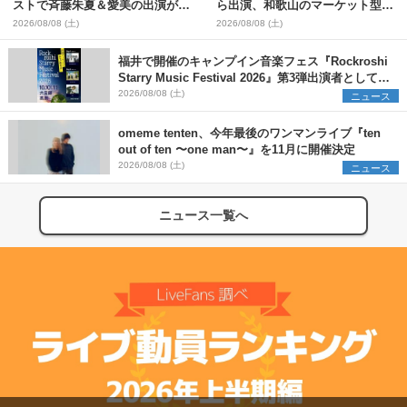
ストで斉藤朱夏＆愛美の出演が決
ら出演、和歌山のマーケット型野
定
外イベント『PICNIC JAM
2026/08/08 (土)
2026/08/08 (土)
2026』早割チケット発売開始
福井で開催のキャンプイン音楽フェス『Rockroshi
Starry Music Festival 2026』第3弾出演者として
SCOOBIE DO、かりゆし58、Reiを発表
2026/08/08 (土)
ニュース
omeme tenten、今年最後のワンマンライブ『ten
out of ten 〜one man〜』を11月に開催決定
2026/08/08 (土)
ニュース
ニュース一覧へ