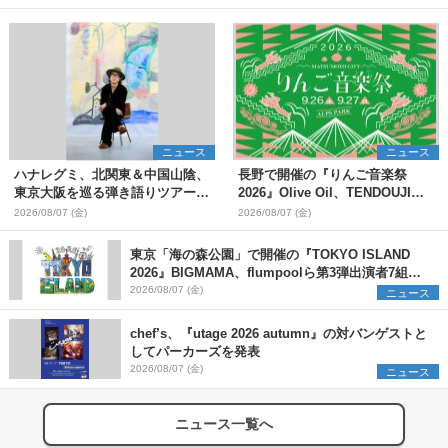
ニュース
ニュース
ハナレグミ、北関東＆中国山陰、
長野で開催の『りんご音楽祭
東京大阪を巡る弾き語りツアー10
2026』Olive Oil、TENDOUJIら
月より開催決定
第11弾出演アーティスト（16組）
2026/08/07 (金)
2026/08/07 (金)
を発表
東京「海の森公園」で開催の『TOKYO ISLAND
2026』BIGMAMA、flumpoolら第3弾出演者7組を
発表 ワークショップ・アート出展者を募集
2026/08/07 (金)
ニュース
chef’s、『utage 2026 autumn』の対バンゲストと
してパーカーズを発表
2026/08/07 (金)
ニュース
ニュース一覧へ