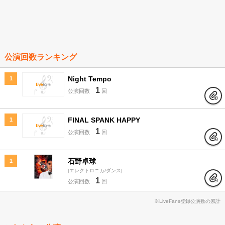
公演回数ランキング
Night Tempo
1
1
公演回数
回
FINAL SPANK HAPPY
1
1
公演回数
回
石野卓球
1
エレクトロニカ/ダンス
1
公演回数
回
※LiveFans登録公演数の累計