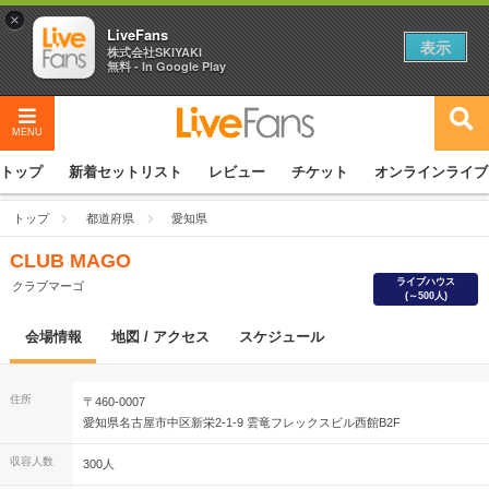
×
LiveFans
表示
株式会社SKIYAKI
無料 - In Google Play
MENU
トップ
新着セットリスト
レビュー
チケット
オンラインライブ
トップ
都道府県
愛知県
CLUB MAGO
ライブハウス
クラブマーゴ
(～500人)
会場情報
地図 / アクセス
スケジュール
住所
〒460-0007
愛知県名古屋市中区新栄2-1-9 雲竜フレックスビル西館B2F
収容人数
300人