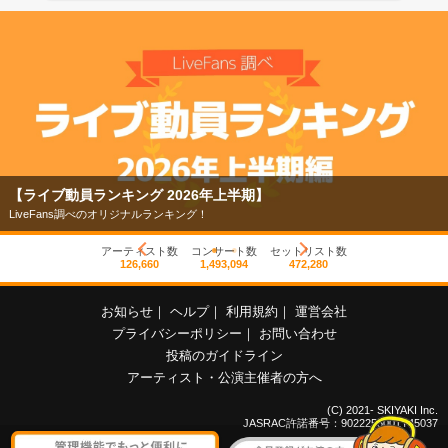
【ライブ動員ランキング 2026年上半期】
LiveFans調べのオリジナルランキング！
アーティスト数
コンサート数
セットリスト数
126,660
1,493,094
472,280
お知らせ
｜
ヘルプ
｜
利用規約
｜
運営会社
プライバシーポリシー
｜
お問い合わせ
投稿のガイドライン
アーティスト・公演主催者の方へ
(C) 2021- SKIYAKI Inc.
JASRAC許諾番号：9022255001Y45037