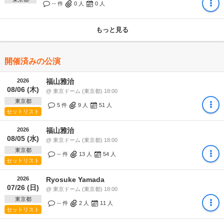
-- 件
0
人
0
人
もっと見る
開催済みの公演
2026
福山雅治
08/06 (木)
@ 東京ドーム (東京都) 18:00
東京都
5 件
9
人
51
人
セットリスト
2026
福山雅治
08/05 (水)
@ 東京ドーム (東京都) 18:00
東京都
-- 件
13
人
54
人
セットリスト
2026
Ryosuke Yamada
07/26 (日)
@ 東京ドーム (東京都) 18:00
東京都
-- 件
2
人
11
人
セットリスト