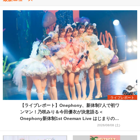
ライブレポート
【ライブレポート】Onephony、新体制7人で初ワ
ンマン！乃咲みり＆今田優衣が決意語る＜
Onephony新体制1st Oneman Live はじまりの夏
＞
2026/08/08 (土)