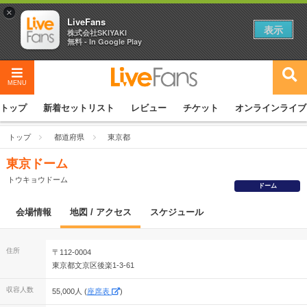
×
LiveFans
表示
株式会社SKIYAKI
無料 - In Google Play
MENU
トップ
新着セットリスト
レビュー
チケット
オンラインライブ
トップ
都道府県
東京都
東京ドーム
トウキョウドーム
ドーム
会場情報
地図 / アクセス
スケジュール
住所
〒112-0004
東京都文京区後楽1-3-61
収容人数
55,000人 (
座席表
)