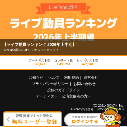
【ライブ動員ランキング 2026年上半期】
LiveFans調べのオリジナルランキング！
アーティスト数
コンサート数
セットリスト数
126,671
1,493,261
472,348
お知らせ
｜
ヘルプ
｜
利用規約
｜
運営会社
プライバシーポリシー
｜
お問い合わせ
投稿のガイドライン
アーティスト・公演主催者の方へ
(C) 2021- SKIYAKI Inc.
JASRAC許諾番号：9022255001Y45037