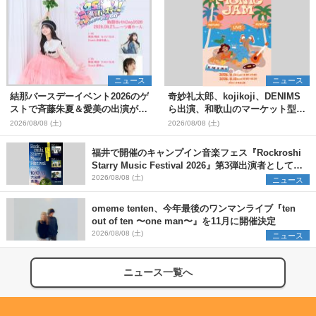
ニュース
ニュース
結那バースデーイベント2026のゲ
奇妙礼太郎、kojikoji、DENIMS
ストで斉藤朱夏＆愛美の出演が決
ら出演、和歌山のマーケット型野
定
外イベント『PICNIC JAM
2026/08/08 (土)
2026/08/08 (土)
2026』早割チケット発売開始
福井で開催のキャンプイン音楽フェス『Rockroshi
Starry Music Festival 2026』第3弾出演者として
SCOOBIE DO、かりゆし58、Reiを発表
2026/08/08 (土)
ニュース
omeme tenten、今年最後のワンマンライブ『ten
out of ten 〜one man〜』を11月に開催決定
2026/08/08 (土)
ニュース
ニュース一覧へ