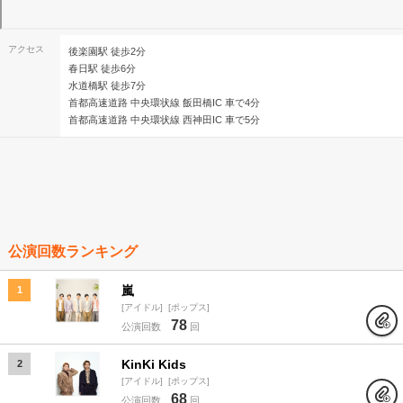
アクセス
後楽園駅 徒歩2分
春日駅 徒歩6分
水道橋駅 徒歩7分
首都高速道路 中央環状線 飯田橋IC 車で4分
首都高速道路 中央環状線 西神田IC 車で5分
公演回数ランキング
嵐
1
アイドル
ポップス
78
公演回数
回
KinKi Kids
2
アイドル
ポップス
68
公演回数
回