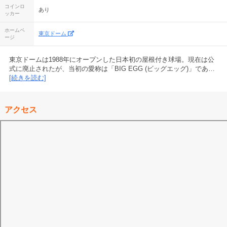
コインロ
あり
ッカー
ホームペ
東京ドーム
ージ
東京ドームは1988年にオープンした日本初の屋根付き球場。現在は公
式に廃止されたが、当初の愛称は「BIG EGG (ビッグエッグ)」であ…
[続きを読む]
アクセス