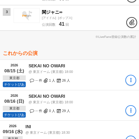
関ジャニ∞
3
アイドル
ポップス
41
公演回数
回
※LiveFans登録公演数の累計
これからの公演
2026
SEKAI NO OWARI
08/15 (土)
@ 東京ドーム (東京都) 18:00
東京都
-- 件
1
人
26
人
チケットぴあ
2026
SEKAI NO OWARI
08/16 (日)
@ 東京ドーム (東京都) 18:00
東京都
-- 件
0
人
29
人
チケットぴあ
2026
INI
09/16 (水)
@ 東京ドーム (東京都) 18:30
東京都