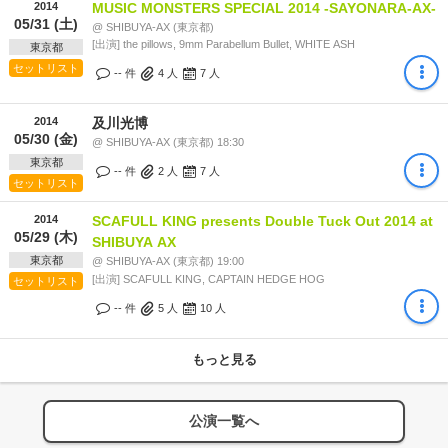
2014
MUSIC MONSTERS SPECIAL 2014 -SAYONARA-AX-
05/31 (土)
@ SHIBUYA-AX (東京都)
[出演] the pillows, 9mm Parabellum Bullet, WHITE ASH
東京都
セットリスト
-- 件
4
人
7
人
2014
及川光博
05/30 (金)
@ SHIBUYA-AX (東京都) 18:30
東京都
-- 件
2
人
7
人
セットリスト
2014
SCAFULL KING presents Double Tuck Out 2014 at
05/29 (木)
SHIBUYA AX
東京都
@ SHIBUYA-AX (東京都) 19:00
[出演] SCAFULL KING, CAPTAIN HEDGE HOG
セットリスト
-- 件
5
人
10
人
もっと見る
公演一覧へ