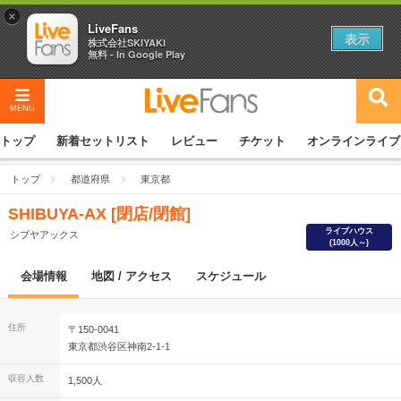
×
LiveFans
表示
株式会社SKIYAKI
無料 - In Google Play
MENU
トップ
新着セットリスト
レビュー
チケット
オンラインライブ
トップ
都道府県
東京都
SHIBUYA-AX [閉店/閉館]
ライブハウス
シブヤアックス
(1000人～)
会場情報
地図 / アクセス
スケジュール
住所
〒150-0041
東京都渋谷区神南2-1-1
収容人数
1,500人