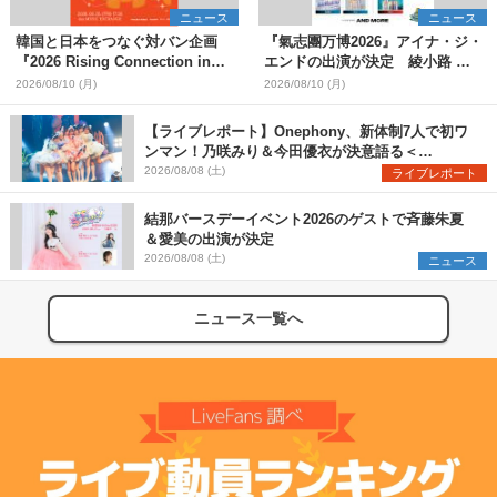
ニュース
ニュース
韓国と日本をつなぐ対バン企画
『氣志團万博2026』アイナ・ジ・
『2026 Rising Connection in
エンドの出演が決定 綾小路 翔
Japan』が始動 日本からASH DA
レギュラーラジオでサプライズ発
2026/08/10 (月)
2026/08/10 (月)
HEROとBACK-ON、韓国から
表
EHJMとD82が出演
【ライブレポート】Onephony、新体制7人で初ワ
ンマン！乃咲みり＆今田優衣が決意語る＜
Onephony新体制1st Oneman Live はじまりの夏
2026/08/08 (土)
ライブレポート
＞
結那バースデーイベント2026のゲストで斉藤朱夏
＆愛美の出演が決定
2026/08/08 (土)
ニュース
ニュース一覧へ