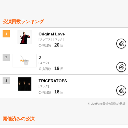
公演回数ランキング
Original Love
1
ポップス
ロック
20
公演回数
回
J
2
ロック
19
公演回数
回
TRICERATOPS
3
ロック
16
公演回数
回
※LiveFans登録公演数の累計
開催済みの公演