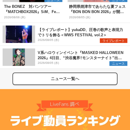
The BONEZ 対バンツアー
静岡県焼津市であらたな夏フェス
『MATCHBOX2026』SiM、Fear,
『BON BON BON 2026』が開
and Loathing in Las Vegasら対
催 音楽ライブ×盆踊り×DJ×屋台
2026/08/06 (木)
2026/08/05 (水)
バンアーティストを一斉解禁
グルメ×ランタンナイトで彩る2日
間
【ライブレポート】yukaDD、圧巻の歌声と表現力
でトリを飾る＜WWS FESTIVAL vol.2＞
2026/08/05 (水)
ライブレポート
V系ハロウィンイベント『MASKED HALLOWEEN
2026』4日目、“渋谷魔界†モンスターナイト”出演6
組を発表
2026/08/05 (水)
ニュース
ニュース一覧へ