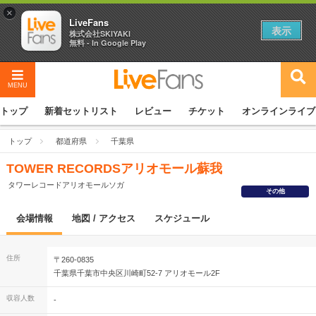
×
LiveFans
表示
株式会社SKIYAKI
無料 - In Google Play
MENU
トップ
新着セットリスト
レビュー
チケット
オンラインライブ
トップ
都道府県
千葉県
TOWER RECORDSアリオモール蘇我
タワーレコードアリオモールソガ
その他
会場情報
地図 / アクセス
スケジュール
住所
〒260-0835
千葉県千葉市中央区川崎町52-7 アリオモール2F
収容人数
-