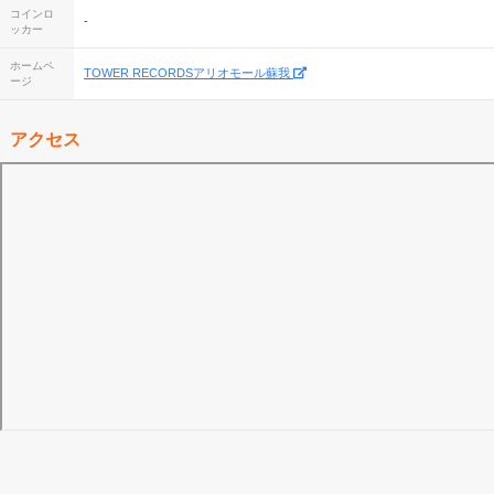
コインロ
-
ッカー
ホームペ
TOWER RECORDSアリオモール蘇我
ージ
アクセス