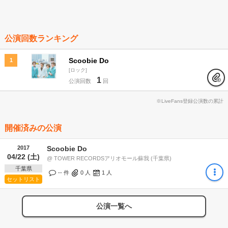
公演回数ランキング
Scoobie Do
1
ロック
1
公演回数
回
※LiveFans登録公演数の累計
開催済みの公演
2017
Scoobie Do
04/22 (土)
@ TOWER RECORDSアリオモール蘇我 (千葉県)
千葉県
-- 件
0
人
1
人
セットリスト
公演一覧へ