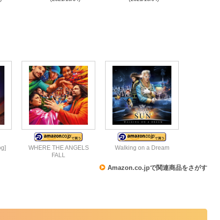
og]
WHERE THE ANGELS
Walking on a Dream
FALL
Amazon.co.jpで関連商品をさがす