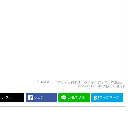
(「EMPiRE」『フリー百科事典 ウィキペディア日本語版』
2025/06/15 19時 の版より引用)
ポスト
シェア
LINEで送る
ブックマーク