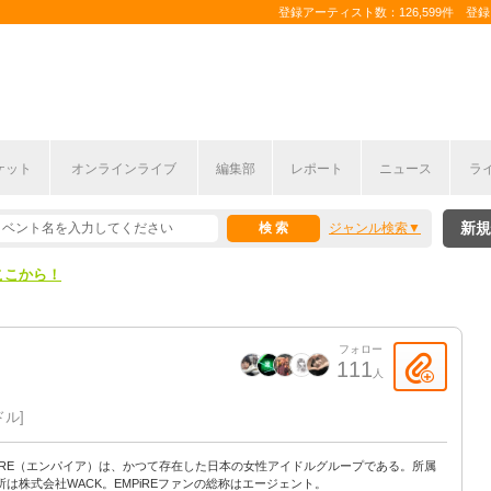
登録アーティスト数：126,599件 登録コ
ケット
オンラインライブ
編集部
レポート
ニュース
ラ
ここから！
新規
ジャンル検索
上半期編発表！
ここから！
上半期編発表！
フォロー
111
人
ドル
PiRE（エンパイア）は、かつて存在した日本の女性アイドルグループである。所属
所は株式会社WACK。EMPiREファンの総称はエージェント。