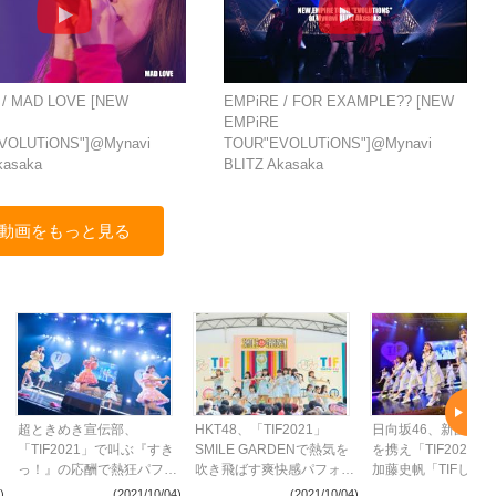
 / MAD LOVE [NEW
EMPiRE / FOR EXAMPLE?? [NEW
EMPiRE
VOLUTiONS"]@Mynavi
TOUR"EVOLUTiONS"]@Mynavi
kasaka
BLITZ Akasaka
動画をもっと見る
超ときめき宣伝部、
HKT48、「TIF2021」
日向坂46、新曲『
「TIF2021」で叫ぶ『すき
SMILE GARDENで熱気を
を携え「TIF2021」
っ！』の応酬で熱狂パフォ
吹き飛ばす爽快感パフォー
加藤史帆「TIFしか
ーマンス
マンス
ん」
)
(2021/10/04)
(2021/10/04)
(2021