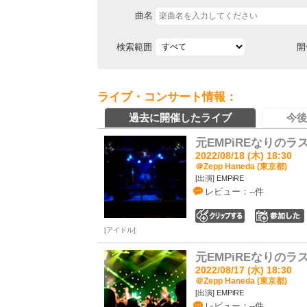
曲名
検索範囲
開
ライブ・コンサート情報：
過去に開催したライブ
今後
元EMPiREなりのラ
2022/08/18 (木) 18:30
＠Zepp Haneda (東京都)
[出演] EMPiRE
レビュー：--件
0
アイドル
元EMPiREなりのラ
2022/08/17 (水) 18:30
＠Zepp Haneda (東京都)
[出演] EMPiRE
レビュー：--件