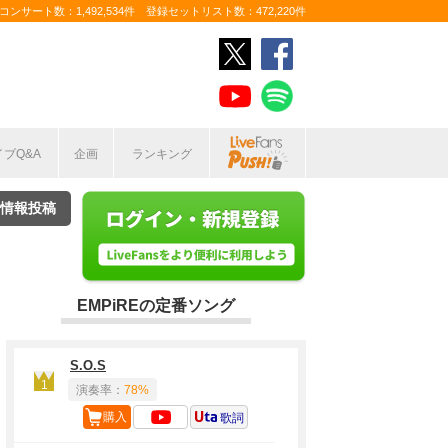
ンサート数：1,492,534件 登録セットリスト数：472,220件
イブQ&A
企画
ランキング
情報投稿
EMPiREの定番ソング
S.O.S
1
演奏率：
78%
購入
歌詞