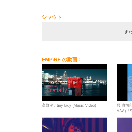
シャウト
ま
EMPiRE の動画：
高野洸 / tiny lady (Music Video)
與 真司郎 /
AAA)『S