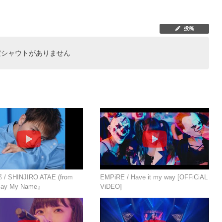
投稿
だシャウトがありません
 SHINJIRO ATAE (from
EMPiRE / Have it my way [OFFiCiAL
ay My Name』
ViDEO]