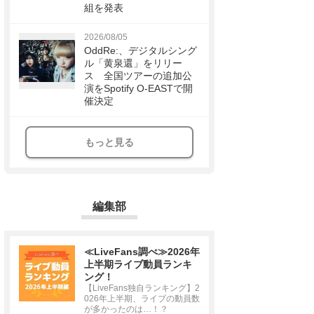
組を発表
2026/08/05
OddRe:、デジタルシング
ル「黄泉還」をリリー
ス 全国ツアーの追加公
演をSpotify O-EASTで開
催決定
もっと見る
編集部
≪LiveFans調べ≫2026年
上半期ライブ動員ランキ
ング！
【LiveFans独自ランキング】2
026年上半期、ライブの動員数
が多かったのは…！？