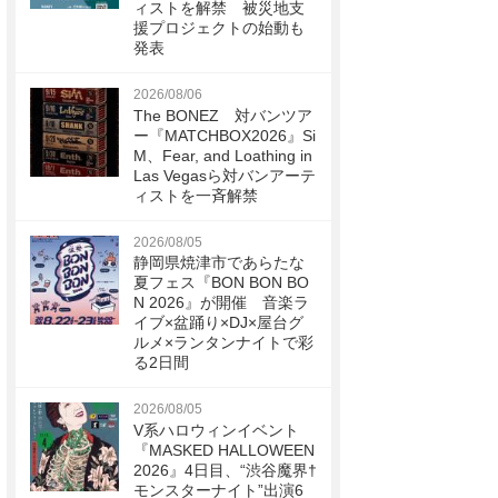
ィストを解禁 被災地支
援プロジェクトの始動も
発表
2026/08/06
The BONEZ 対バンツア
ー『MATCHBOX2026』Si
M、Fear, and Loathing in
Las Vegasら対バンアーテ
ィストを一斉解禁
2026/08/05
静岡県焼津市であらたな
夏フェス『BON BON BO
N 2026』が開催 音楽ラ
イブ×盆踊り×DJ×屋台グ
ルメ×ランタンナイトで彩
る2日間
2026/08/05
V系ハロウィンイベント
『MASKED HALLOWEEN
2026』4日目、“渋谷魔界†
モンスターナイト”出演6