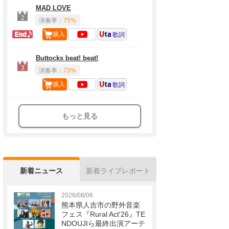
MAD LOVE
2
演奏率：
75%
ラスト定番
購入
歌詞
Buttocks beat! beat!
3
演奏率：
73%
購入
歌詞
もっと見る
新着ニュース
新着ライブレポート
2026/08/06
熊本県人吉市の野外音楽
フェス『Rural Act'26』TE
NDOUJIら最終出演アーテ