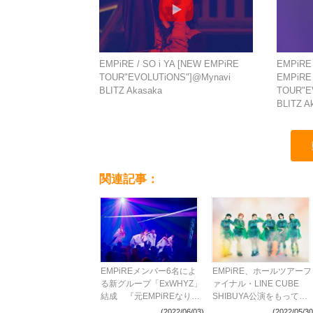
EMPiRE / SO i YA [NEW EMPiRE
EMPiRE
TOUR"EVOLUTiONS"]@Mynavi
EMPiRE
BLITZ Akasaka
TOUR"E
BLITZ A
関連記事：
EMPiREメンバー6名によ
EMPiRE、ホールツアーフ
る新グループ「ExWHYZ」
ァイナル・LINE CUBE
結成 『元EMPiREなりの
SHIBUYA公演をもって解
ラストツアー』の開催も発
散
(2022/06/03)
(2022/05/30