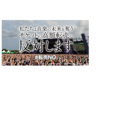
ってか』
AKB48 チーム8、新曲『西
ラストアイドル１期生・阿
STU48、TIF2
に出演!
高東低』を含むセットリス
部菜々実、西村歩乃果ら
STAGEで新
勝た
トで「TIF2021」に出演
SMILE GARDENでライブ
ちよ』を披露！
パフォーマンス！＜
IDOL FESTIV
/10/04)
(2021/10/04)
(2021/10/04)