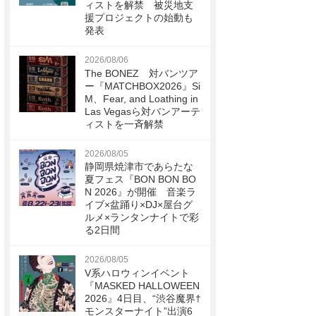
ィストを解禁 被災地支
援プロジェクトの始動も
発表
2026/08/06
The BONEZ 対バンツア
ー『MATCHBOX2026』Si
M、Fear, and Loathing in
Las Vegasら対バンアーテ
ィストを一斉解禁
2026/08/05
静岡県焼津市であらたな
夏フェス『BON BON BO
N 2026』が開催 音楽ラ
イブ×盆踊り×DJ×屋台グ
ルメ×ランタンナイトで彩
る2日間
2026/08/05
V系ハロウィンイベント
『MASKED HALLOWEEN
2026』4日目、“渋谷魔界†
モンスターナイト”出演6