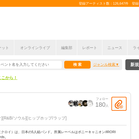
登録アーティスト数：126,647件 登録コ
ケット
オンラインライブ
編集部
レポート
ニュース
ラ
ここから！
新規
ジャンル検索
上半期編発表！
ここから！
上半期編発表！
フォロー
180
人
ク
R&B/ソウル
ヒップホップ/ラップ
oi（クロイ）は、日本の5人組バンド。所属レーベルはポニーキャニオン/IRORI
rds。