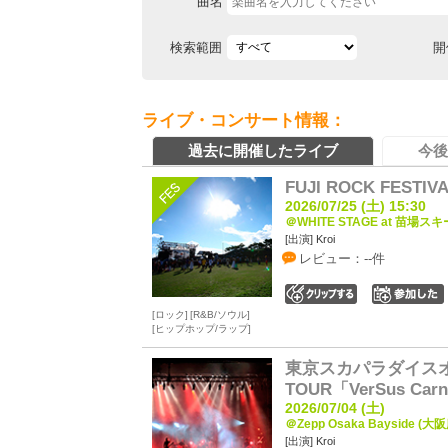
曲名
検索範囲
開
ライブ・コンサート情報：
過去に開催したライブ
今後
FUJI ROCK FESTIVA
2026/07/25 (土) 15:30
＠WHITE STAGE at 苗場ス
[出演] Kroi
レビュー：--件
0
ロック
R&B/ソウル
ヒップホップ/ラップ
東京スカパラダイス
TOUR「VerSus Carn
2026/07/04 (土)
＠Zepp Osaka Bayside (大阪
[出演] Kroi