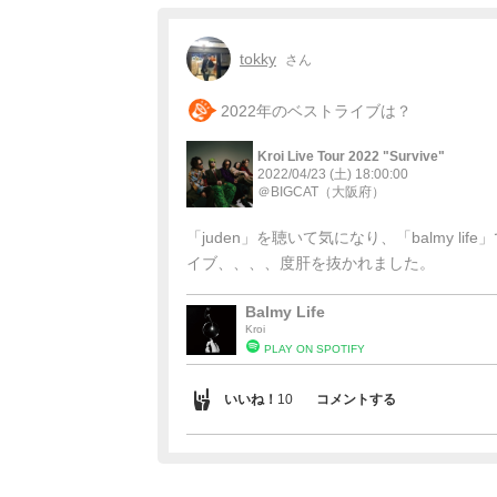
tokky
さん
2022年のベストライブは？
Kroi Live Tour 2022 "Survive"
2022/04/23 (土)
18:00:00
＠BIGCAT
（大阪府）
「juden」を聴いて気になり、「balmy l
イブ、、、、度肝を抜かれました。
Balmy Life
Kroi
PLAY ON SPOTIFY
いいね！
コメントする
10