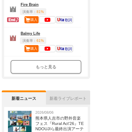
Fire Brain
2
演奏率：
81%
ラスト定番
購入
歌詞
Balmy Life
3
演奏率：
61%
購入
歌詞
もっと見る
新着ニュース
新着ライブレポート
2026/08/06
熊本県人吉市の野外音楽
フェス『Rural Act'26』TE
NDOUJIら最終出演アーテ