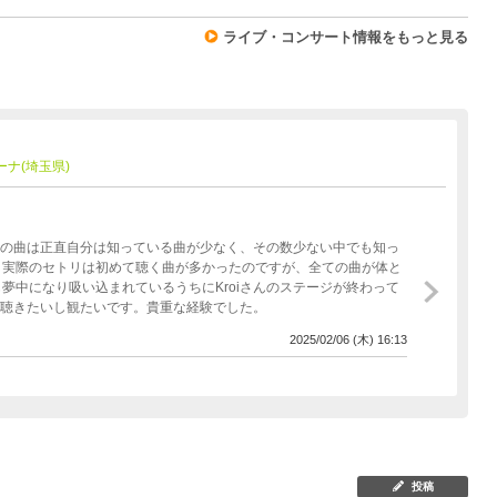
ライブ・コンサート情報をもっと見る
リーナ(埼玉県)
たちの曲は正直自分は知っている曲が少なく、その数少ない中でも知っ
。実際のセトリは初めて聴く曲が多かったのですが、全ての曲が体と
夢中になり吸い込まれているうちにKroiさんのステージが終わって
た聴きたいし観たいです。貴重な経験でした。
2025/02/06 (木) 16:13
投稿