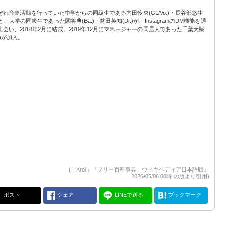
ぞれ音楽活動を行っていた中学からの同級生である内田怜央(Gt./Vo.)・長谷部悠生
.)と、大学の同級生であった関将典(Ba.)・益田英知(Dr.)が、InstagramのDM機能を通
出会い、2018年2月に結成。2019年12月にマネージャーの同居人であった千葉大樹
y.)が加入。
(「Kroi」『フリー百科事典 ウィキペディア日本語版』
2026/05/06 00時 の版より引用)
ポスト
シェア
LINEで送る
ブックマーク