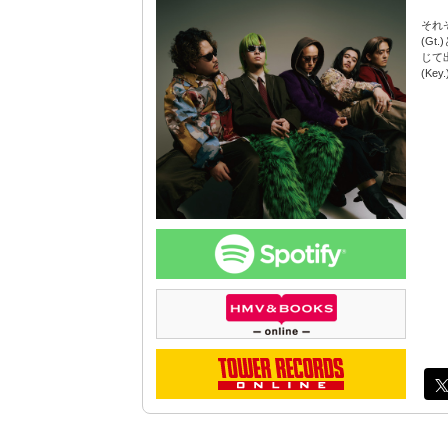
それ
(Gt
じて
(Ke