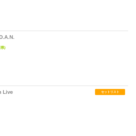
1
 D.A.N.
川県)
1
 Live
セットリスト
3