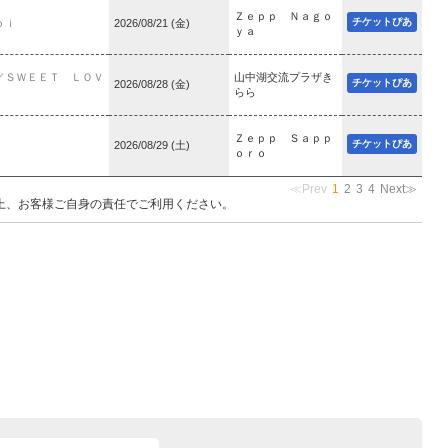
Ｚｅｐｐ Ｎａｇｏ
チケットぴあ
ｏｉ
2026/08/21 (金)
ｙａ
／ＳＷＥＥＴ ＬＯＶ
山中湖交流プラザき
チケットぴあ
2026/08/28 (金)
らら
Ｚｅｐｐ Ｓａｐｐ
チケットぴあ
2026/08/29 (土)
ｏｒｏ
≪Prev
1
2
3
4
Next≫
上、お客様ご自身の責任でご利用ください。