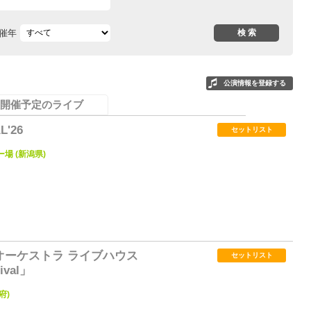
催年
公演情報を登録する
開催予定のライブ
L'26
セットリスト
キー場 (新潟県)
4
オーケストラ ライブハウス
セットリスト
ival」
府)