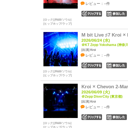
レビュー：--件
0
ロック
R&B/ソウル
ヒップホップ/ラップ
M bit Live ♯7 Kroi ×
2026/06/24 (水)
＠KT Zepp Yokohama (神奈
[出演] Kroi
レビュー：--件
0
ロック
R&B/ソウル
ヒップホップ/ラップ
Kroi × Chevon 2-Man
2026/06/09 (火)
＠Zepp DiverCity (東京都)
[出演] Kroi
レビュー：--件
0
ロック
R&B/ソウル
ヒップホップ/ラップ