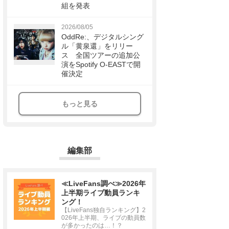
組を発表
2026/08/05
OddRe:、デジタルシング
ル「黄泉還」をリリー
ス 全国ツアーの追加公
演をSpotify O-EASTで開
催決定
もっと見る
編集部
≪LiveFans調べ≫2026年
上半期ライブ動員ランキ
ング！
【LiveFans独自ランキング】2
026年上半期、ライブの動員数
が多かったのは…！？