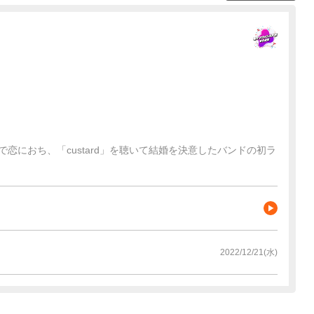
ife」で恋におち、「custard」を聴いて結婚を決意したバンドの初ラ
2022/12/21(水)