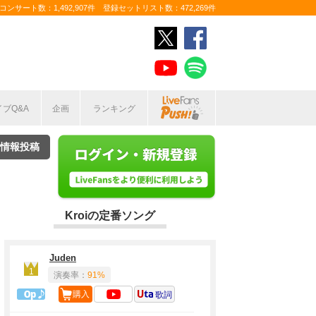
ンサート数：1,492,907件 登録セットリスト数：472,269件
イブQ&A
企画
ランキング
情報投稿
Kroiの定番ソング
Juden
1
演奏率：
91%
1曲目定番
購入
歌詞