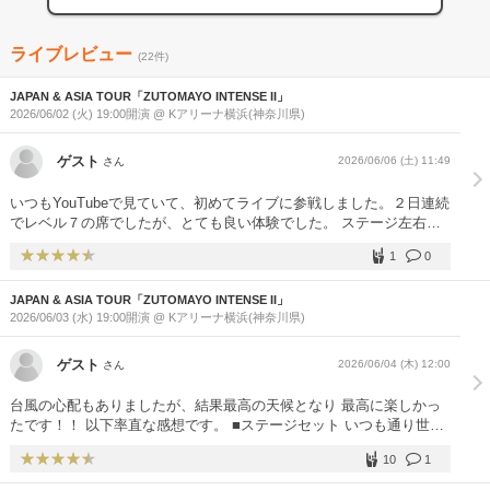
ライブレビュー
(22件)
JAPAN & ASIA TOUR「ZUTOMAYO INTENSE II」
2026/06/02 (火) 19:00開演 @ Kアリーナ横浜(神奈川県)
ゲスト
2026/06/06 (土) 11:49
さん
いつもYouTubeで見ていて、初めてライブに参戦しました。２日連続
でレベル７の席でしたが、とても良い体験でした。 ステージ左右と
レベル７上部にモニターがありますが、視力が良くないこともあって
1
0
文字はほぼ読めませんでした。 音響面では評判の良いKアリーナです
が、１日目は最初のMC前まではボーカルの音がこもっている感じが
JAPAN & ASIA TOUR「ZUTOMAYO INTENSE II」
しました。ACAねさんもイヤモニを抑えるしぐさを何度かしてお
2026/06/03 (水) 19:00開演 @ Kアリーナ横浜(神奈川県)
り、リハとは異なるライブならではのトラブルなのではないでしょう
か。それを吹き飛ばすくらい、１日目の方が声量・音の伸びが素晴ら
しかったです。 ドラム・ベースの低音が強めで、（さらに上階層だ
ゲスト
2026/06/04 (木) 12:00
さん
ったためか）鍵盤とギターの音はあまり聞こえませんでした（２日目
はやや改善傾向）。 今回はバンドメンバーを減らした編成のため、
台風の心配もありましたが、結果最高の天候となり 最高に楽しかっ
曲中の音数が少ない印象がありました。それをオケで補わないところ
たです！！ 以下率直な感想です。 ■ステージセット いつも通り世界
が潔いと思いました。 とにかく、ずとまよの世界感にどっぷり浸か
観を感じられる素晴らしいセットでした。しかし前回前々回のツアー
った２日間でした。
10
1
に比べて予算を抑えた感はありました。海外ツアーもあるので仕方な
いですかね。他アーティストと比べれば十分過ぎますけどね。笑 ■衣