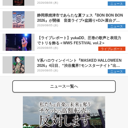
アーティストを一斉解禁
2026/08/06 (木)
ニュース
静岡県焼津市であらたな夏フェス『BON BON BON
2026』が開催 音楽ライブ×盆踊り×DJ×屋台グル
メ×ランタンナイトで彩る2日間
2026/08/05 (水)
ニュース
【ライブレポート】yukaDD、圧巻の歌声と表現力
でトリを飾る＜WWS FESTIVAL vol.2＞
2026/08/05 (水)
ライブレポート
V系ハロウィンイベント『MASKED HALLOWEEN
2026』4日目、“渋谷魔界†モンスターナイト”出演6
組を発表
2026/08/05 (水)
ニュース
ニュース一覧へ