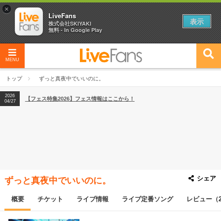
×
LiveFans
表示
株式会社SKIYAKI
無料 - In Google Play
MENU
2026
【フェス特集2026】フェス情報はここから！
04/27
トップ
ずっと真夜中でいいのに。
2026
【ライブ動員ランキング】2026年上半期編発表！
07/28
2026
【フェス特集2026】フェス情報はここから！
04/27
2026
【ライブ動員ランキング】2026年上半期編発表！
07/28
シェア
ずっと真夜中でいいのに。
概要
チケット
ライブ情報
ライブ定番ソング
レビュー（2