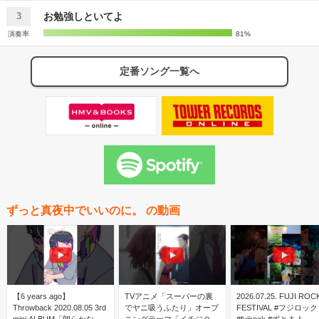
お勉強しといてよ
3
演奏率
81%
定番ソング一覧へ
ずっと真夜中でいいのに。 の動画
【6 years ago】
TVアニメ「スーパーの裏
2026.07.25. FUJI ROC
Throwback 2020.08.05 3rd
でヤニ吸うふたり」オープ
FESTIVAL #フジロック