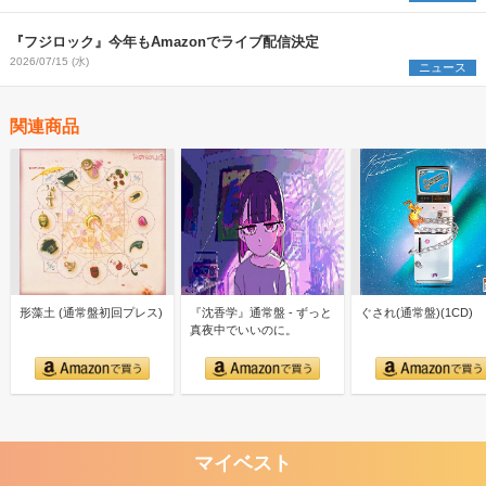
『フジロック』今年もAmazonでライブ配信決定
2026/07/15 (水)
ニュース
関連商品
形藻土 (通常盤初回プレス)
『沈香学』通常盤 - ずっと
ぐされ(通常盤)(1CD)
真夜中でいいのに。
マイベスト