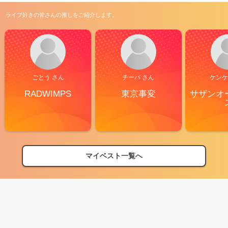
ライブ好きの皆さんの推しをご紹介します。
ごとう さん
チーバ さん
ケンケ
RADWIMPS
東京事変
サザンオ
マイベスト一覧へ