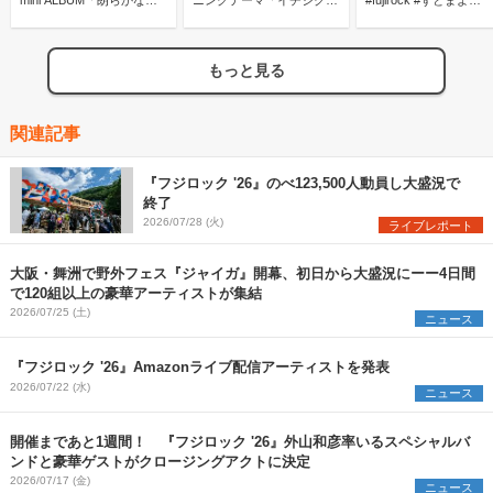
mini ALBUM「朗らかな皮
ニングテーマ「イチジク
#fujirock #ずとまよ
膚とて不服」Release ずと
煙」 #イチジク煙 #ヤニす
#ZUTOMAYO #즈토마요
まよ ZUTOMAYO 즈토마요
う #ずとまよ
真夜中
真夜中
#ZUTOMAYO #FigSmoke
もっと見る
#즈토마요 #真夜中
関連記事
『フジロック '26』のべ123,500人動員し大盛況で
終了
2026/07/28 (火)
ライブレポート
大阪・舞洲で野外フェス『ジャイガ』開幕、初日から大盛況にーー4日間
で120組以上の豪華アーティストが集結
2026/07/25 (土)
ニュース
『フジロック '26』Amazonライブ配信アーティストを発表
2026/07/22 (水)
ニュース
開催まであと1週間！ 『フジロック '26』外山和彦率いるスペシャルバ
ンドと豪華ゲストがクロージングアクトに決定
2026/07/17 (金)
ニュース