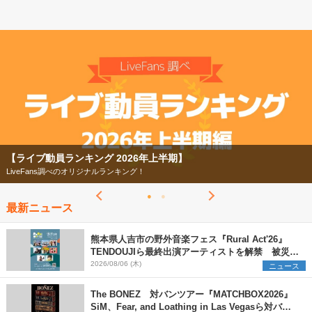
【フェス特集2026】
今年もフェスの季節がやってきた！
最新ニュース
熊本県人吉市の野外音楽フェス『Rural Act'26』
TENDOUJIら最終出演アーティストを解禁 被災地
支援プロジェクトの始動も発表
2026/08/06 (木)
ニュース
The BONEZ 対バンツアー『MATCHBOX2026』
SiM、Fear, and Loathing in Las Vegasら対バン