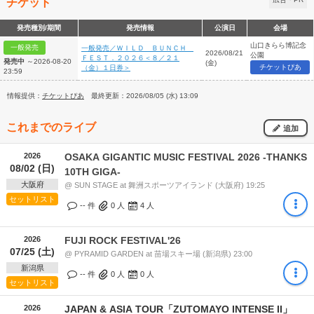
チケット
発売種別/期間
発売情報
公演日
会場
山口きらら博記念
一般発売
一般発売／ＷＩＬＤ ＢＵＮＣＨ
2026/08/21
公園
ＦＥＳＴ．２０２６＜８／２１
発売中
～2026-08-20
(金)
チケットぴあ
（金）１日券＞
23:59
情報提供：
チケットぴあ
最終更新：2026/08/05 (水) 13:09
これまでのライブ
追加
2026
OSAKA GIGANTIC MUSIC FESTIVAL 2026 -THANKS
08/02 (日)
10TH GIGA-
大阪府
@ SUN STAGE at 舞洲スポーツアイランド (大阪府) 19:25
セットリスト
-- 件
0
人
4
人
2026
FUJI ROCK FESTIVAL'26
07/25 (土)
@ PYRAMID GARDEN at 苗場スキー場 (新潟県) 23:00
新潟県
-- 件
0
人
0
人
セットリスト
2026
JAPAN & ASIA TOUR「ZUTOMAYO INTENSE II」