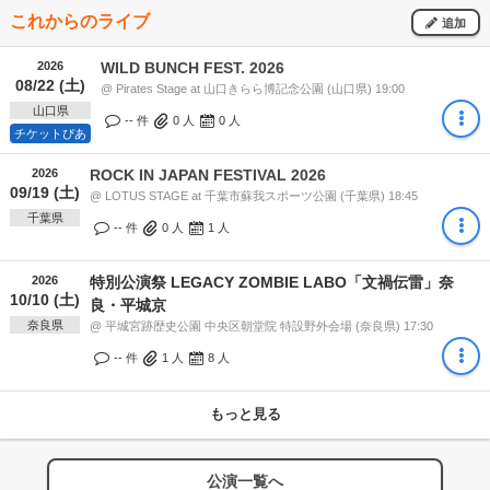
これからのライブ
追加
2026
WILD BUNCH FEST. 2026
08/22 (土)
@ Pirates Stage at 山口きらら博記念公園 (山口県) 19:00
山口県
-- 件
0
人
0
人
チケットぴあ
2026
ROCK IN JAPAN FESTIVAL 2026
09/19 (土)
@ LOTUS STAGE at 千葉市蘇我スポーツ公園 (千葉県) 18:45
千葉県
-- 件
0
人
1
人
2026
特別公演祭 LEGACY ZOMBIE LABO「文禍伝雷」奈
10/10 (土)
良・平城京
奈良県
@ 平城宮跡歴史公園 中央区朝堂院 特設野外会場 (奈良県) 17:30
-- 件
1
人
8
人
もっと見る
公演一覧へ