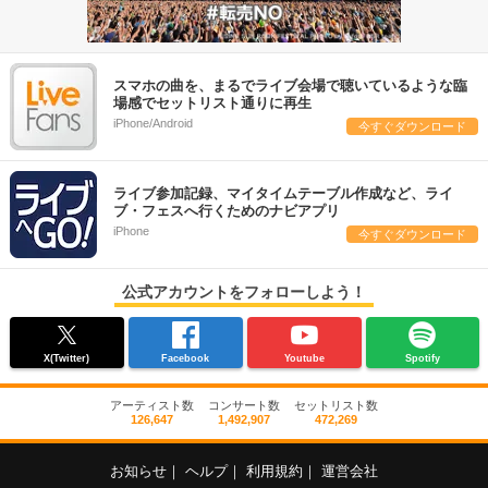
スマホの曲を、まるでライブ会場で聴いているような臨
場感でセットリスト通りに再生
iPhone/Android
今すぐダウンロード
ライブ参加記録、マイタイムテーブル作成など、ライ
ブ・フェスへ行くためのナビアプリ
iPhone
今すぐダウンロード
公式アカウントをフォローしよう！
X(Twitter)
Facebook
Youtube
Spotify
アーティスト数
コンサート数
セットリスト数
126,647
1,492,907
472,269
お知らせ
｜
ヘルプ
｜
利用規約
｜
運営会社