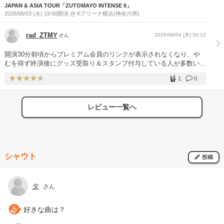
JAPAN & ASIA TOUR「ZUTOMAYO INTENSE II」
装 メディアノーチェのMVそのままでした。相変わらず可愛い。 欲
2026/06/03 (水) 19:00開演 @ Kアリーナ横浜(神奈川県)
を言えば衣装チェンジ・もう1着見たかった。 ■音響 流石Kアリーナ
といったところです。 ですがACAねさんが90％以上の声を出してい
るときだけ音割れ感を感じました。 個人差かもしれませんがね。ち
rad_ZTMY
2026/06/04 (木) 00:13
さん
なレベル3でした。 1. 形 そのサイズの棺桶に入るの！？ちいさっ！
かわいい！ 寝ながら歌ってる！？ サビ前で一旦止めて熱量下げるの
開演30分前頃からプレミアム会員のリンクが表示されなくなり、や
辞めてほしいかな。ましてや一曲目で。 好きな曲なだけ残念。 2.
むを得ず終演後にグッズ受取り＆スタンプ付与している人が多数いた
勘ぐれい 安定の神曲。 フルで聴きたかったな。 3. 低血ボルト 同上
（ケータイ会社の回線不足？通信制限？、リンク先のサーバ落ち
4. 残機 安定の神曲。 特に無し。 5. シェードの埃は延長 安定の神
1
0
た？） LEVEL3からは、ほぼ満席に見えた 笑える展開あり、泣ける
曲。 特に無し。 6. 蟹しゃぶふぁんく まさかのライブリード曲？！
曲ありで、大満足！ 規制退場と聞いていたが、案内が遅くて既に退
ゾンビメインだと思ったら蟹メインだった。笑 7. 奥底に眠るルーツ
場していた人もいた 前述の通り終演後にプレミアム会員ブースに向
蟹しゃぶからのストーリー性を感じられてよかった！ 8. クリームで
レビュー一覧へ
かう人が多数いたが、大きく駅方面（左）に迂回させられた。その案
会いにいけますか CREAMアレンジ寄りでした！ この曲もかなり好
内が足りず、右に進む人多数で前に進むこともできず… LIVEはすご
き。 9. 彷徨い酔い温度 情景を思わせる素晴らしい曲。 個人的には
くすごく良いのに、運営がいつもいまいち。案内表示が分かりにくい
夏祭りを想像してしまう。 10. 違う曲にしようよ 座って見れたのは
＆圧倒的に足りていない
新鮮でよかった。 しっかりと音を聴き込むことが出来ました！ 11.
よもすがら 個人的優勝ソング！！ イントロから一気に引き込まれ
シャウト
投稿
る。 ”ずとまよ”の良さが際立っている。 スクリーンの時計台は「時
計館」を意識してますね。 12. 秒針を噛む 安定の神曲。 特に無し。
13. お勉強しといてよ 安定の神曲。 特に無し。 14. 海馬成長痛 安
タ
さん
定の神曲。トップクラスに好き！！ それなだけに残念ポイン
ト。。。 大サビ前に演奏やめるアレンジ辞めてほしい。。。 盛り上
がるぜー！！から一気に盛り下がる。。。 15. TAIDADA 原曲に忠実
好きな曲は？
ながらにゾンクラアレンジがあって良かった！ 16. アンチモン 新
鮮！！ライブでやると思わなかった！！ 低音とAcaねさんの高音が