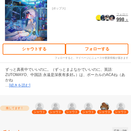
ポップス
フォロー
998
人
シャウトする
フォローする
フォローすると、マイページにニュースや更新情報が届きます
ずっと真夜中でいいのに。（ずっとまよなかでいいのに、英語:
ZUTOMAYO、中国語:永遠是深夜有多好｡）は、ボーカルのACAね（あ
かね
…
[続きを読む]
推してます！
シャウト
シャウト
シャウト
シャウト
シャウト
シャウト
広告・PR