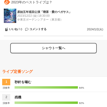
2023年のベストライブは？
原始五年巡回公演「喫茶・愛のペガサス」
2023/12/22 (金)
18:30:00
＠東京ガーデンシアター
（東京都）
いいね！
コメントする
0
2024/1/2(火)
シャウト一覧へ
ライブ定番ソング
秒針を噛む
1
演奏率
84%
残機
2
演奏率
82%