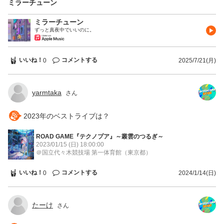
ミラーチューン
気持ちよかった！ 個人的にはライブハウスで踊りながら聞きたい。
17. またね幻 80光年アレンジ！とても良かった！ 18. マイノリティ
ミラーチューン
脈絡 安定の神曲。 特に無し。 19. あいつら全員同窓会 安定の神
ずっと真夜中でいいのに。
曲。 「お世話になってます」のお辞儀がゾンビを意識してて可愛か
った。 20. 間人間 そのMCからこれ歌う！？！？ 一番びっくりしま
した。 アルバムのリード曲だと思っていたのでセンターステージで2
いいね！
コメントする
0
2025/7/21(月)
曲目くらいにやると思ってました。 最高にかっこよかった！！ 21.
正義 威風堂々のイントロからの繋ぎ最高でした！ 22. 脳裏上のクラ
ッカー 相変わらずの神曲。 いつからフライパン握ってた！？笑 23.
メディアノーチェ このツアーの顔ですね！ 最高にかっこよかった！
yarmtaka
さん
特にCメロは他の楽曲には無いくらい世界観に引き込まれます！
「ultra魂」と「不死身の訓練」が聴けなかったのが心残り。。。 い
2023年のベストライブは？
つもよりライブ感があって良かったです！ 10月10、11日空けておき
ます！ ずとまよ最高！！！！
ROAD GAME『テクノプア』～叢雲のつるぎ～
2023/01/15 (日)
18:00:00
＠国立代々木競技場 第一体育館
（東京都）
いいね！
コメントする
0
2024/1/14(日)
たーけ
さん