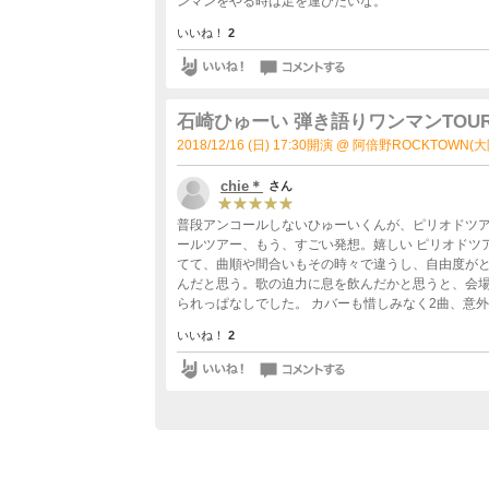
ンマンをやる時は足を運びたいな。
いいね！
2
石崎ひゅーい 弾き語りワンマンTOUR
2018/12/16 (日) 17:30開演 @ 阿倍野ROCKTOWN(
chie＊
さん
普段アンコールしないひゅーいくんが、ピリオドツ
ールツアー、もう、すごい発想。嬉しい ピリオドツアーのすぐ後なんだけど、 曲のアレンジがほとんどガラッと変わっ
てて、曲順や間合いもその時々で違うし、自由度が
んだと思う。歌の迫力に息を飲んだかと思うと、会
られっぱなしでした。 カバーも惜しみなく2曲、意
ゆるく楽しい。ちかみに、かすうどんが話題に登りま
いいね！
2
になってたと思います。 体一つとアコギ一本なのに、
いくんの音楽でいっぱいに満たされて行く様子を見る
け、ファイナルのバンドでのライブも超楽しみです