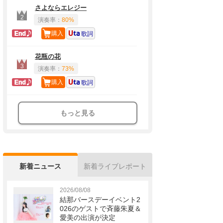
さよならエレジー
2
演奏率：
80%
ラスト定番
購入
歌詞
花瓶の花
3
演奏率：
73%
ラスト定番
購入
歌詞
もっと見る
新着ニュース
新着ライブレポート
2026/08/08
結那バースデーイベント2
026のゲストで斉藤朱夏＆
愛美の出演が決定