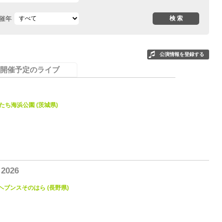
催年
公演情報を登録する
開催予定のライブ
営ひたち海浜公園 (茨城県)
0
2026
ブンスそのはら (長野県)