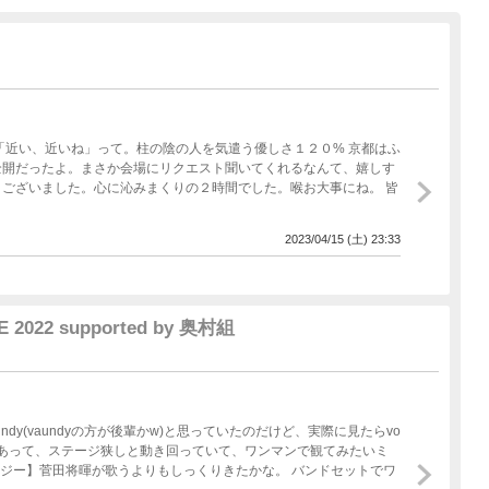
「近い、近いね」って。柱の陰の人を気遣う優しさ１２０% 京都はふ
全開だったよ。まさか会場にリクエスト聞いてくれるなんて、嬉しす
ございました。心に沁みまくりの２時間でした。喉お大事にね。 皆
2023/04/15 (土) 23:33
 2022 supported by 奥村組
dy(vaundyの方が後輩かw)と思っていたのだけど、実際に見たらvo
レジー】菅田将暉が歌うよりもしっくりきたかな。 バンドセットでワ