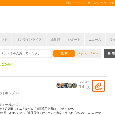
登録アーティスト数：126,671件 登録コ
ここから！
ケット
オンラインライブ
編集部
レポート
ニュース
ラ
上半期編発表！
新規
ジャンル検索
ここから！
上半期編発表！
フォロー
141
人
ク
ポップス
ひゅーいは本名。
12年７月25日にミニアルバム「第三惑星交響曲」でデビュー。
13年4月、2ndシングル「夜間飛行」が、テレビ東京ドラマ24「みんな！エスパーだ