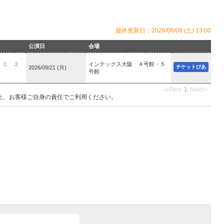
最終更新日：2026/08/08 (土) 13:00
公演日
会場
ＩＣ ２
インテックス大阪 ４号館・５
チケットぴあ
2026/09/21 (月)
号館
≪Prev
1
Next≫
上、お客様ご自身の責任でご利用ください。