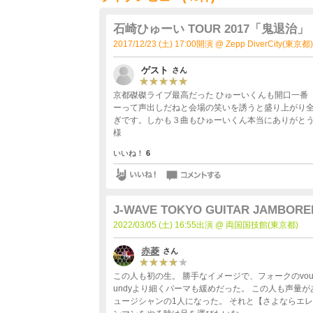
石崎ひゅーい TOUR 2017「鬼退治」
2017/12/23 (土) 17:00開演 @ Zepp DiverCity(東京都)
ゲスト
さん
京都磔磔ライブ最高だった ひゅーいくんも開口一番
ーって声出しだねと会場の笑いを誘うと盛り上がり
ぎです。しかも３曲もひゅーいくん本当にありがとう
様
いいね！
6
J-WAVE TOKYO GUITAR JAMBOREE
2022/03/05 (土) 16:55出演 @ 両国国技館(東京都)
赤菱
さん
この人も初の生。 勝手なイメージで、フォークのvoun
undyより細くパーマも緩めだった。 この人も声量があって、ステージ狭しと動き回っていて、ワンマンで観てみたいミ
ュージシャンの1人になった。 それと【さよならエ