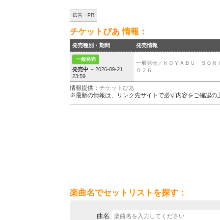
広告・PR
チケットぴあ 情報：
発売種別・期間
発売情報
一般発売
一般発売／ＫＯＹＡＢＵ ＳＯＮ
発売中
～2026-09-21
０２６
23:59
情報提供：
チケットぴあ
※最新の情報は、リンク先サイトで必ず内容をご確認の
楽曲名でセットリストを探す：
曲名