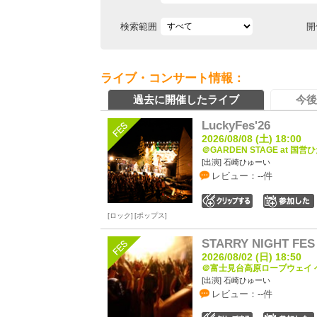
検索範囲
開
ライブ・コンサート情報：
過去に開催したライブ
今後
LuckyFes'26
2026/08/08 (土) 18:00
＠GARDEN STAGE at 国
[出演] 石崎ひゅーい
レビュー：--件
0
ロック
ポップス
STARRY NIGHT FES 
2026/08/02 (日) 18:50
＠富士見台高原ロープウェイ ヘ
[出演] 石崎ひゅーい
レビュー：--件