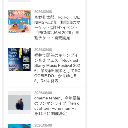
2026/08/08
奇妙礼太郎、kojikoji、DE
NIMSら出演、和歌山のマ
ーケット型野外イベント
『PICNIC JAM 2026』早
割チケット発売開始
2026/08/08
福井で開催のキャンプイ
ン音楽フェス『Rockroshi
Starry Music Festival 202
6』第3弾出演者としてSC
OOBIE DO、かりゆし5
8、Reiを発表
2026/08/08
omeme tenten、今年最後
のワンマンライブ『ten o
ut of ten 〜one man〜』
を11月に開催決定
2026/08/08