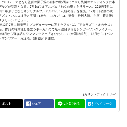
」のEDテーマとなり監督の園子温の独特の世界観にハマり異例のエンディングに本
演などが話題となる。7月1stフルアルバム「独立前夜」をリリース。2016年5月に
約３年ぶりとなるオジリナルフルアルバム「花瓶の花」を発売。12月3日公開の映
アズミ・ハルコは行方不明」(原作：山内マリコ、監督：松居大悟、主演：蒼井優)
スクリーンデビュー。
16年12月7日に須藤晃をプロデューサーに迎えたアルバム「アタラズモトオカラズ」
売。作品の特異性と際立つボーカル力で最も注目されるシンガーソングライター。
17年8月から弾き語りワンマンツアー「きびだんご」(全国15箇所)、12月からはバン
ンマンツアー「鬼退治」(東名阪)を開催。
(カリントファクトリー)
ポスト
シェア
LINEで送る
ブックマーク