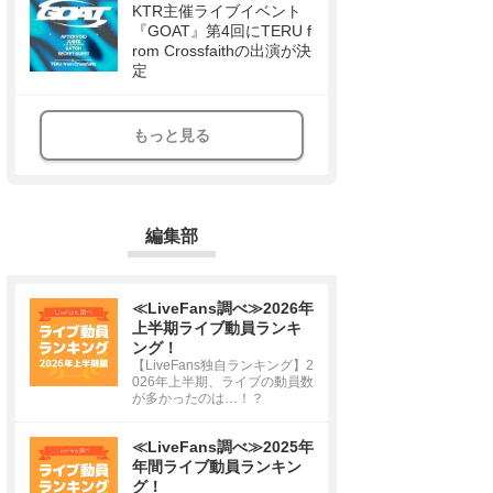
KTR主催ライブイベント
『GOAT』第4回にTERU f
rom Crossfaithの出演が決
定
もっと見る
編集部
≪LiveFans調べ≫2026年
上半期ライブ動員ランキ
ング！
【LiveFans独自ランキング】2
026年上半期、ライブの動員数
が多かったのは…！？
≪LiveFans調べ≫2025年
年間ライブ動員ランキン
グ！