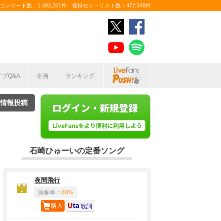
ンサート数：1,493,261件 登録セットリスト数：472,348件
イブQ&A
企画
ランキング
情報投稿
石崎ひゅーいの定番ソング
夜間飛行
1
演奏率：
80%
購入
歌詞