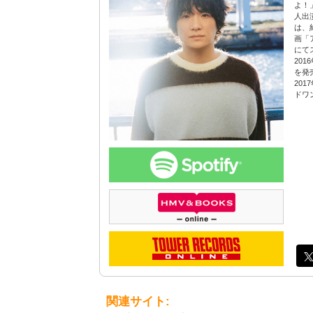
よ！
人出
は、
画「
にて
20
を発
20
ドワ
関連サイト: