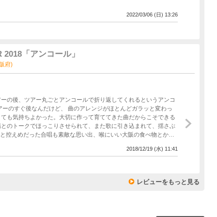
2022/03/06 (日) 13:26
 2018「アンコール」
大阪府)
アーの後、ツアー丸ごとアンコールで折り返してくれるというアンコ
とても気持ちよかった。大切に作って育ててきた曲だからこそできる
場とのトークでほっこりさせられて、また歌に引き込まれて、揺さぶ
外と控えめだった合唱も素敵な思い出、喉にいい大阪の食べ物とか、
した。 場数を踏んだだけあって、前半に比べると流れがとても自然
2018/12/19 (水) 11:41
とてつもなくエネルギーに溢れてて、ROCK TOWNの空間がひゅー
ことができてとても幸せでした。 弾き語りも残り一本、そして年明
！
レビューをもっと見る