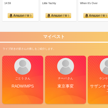
14:59
Little Yachty
When It's Over
マイベスト
ライブ好きの皆さんの推しをご紹介します。
ごとう さん
チーバ さん
ケンケ
RADWIMPS
東京事変
サザンオ