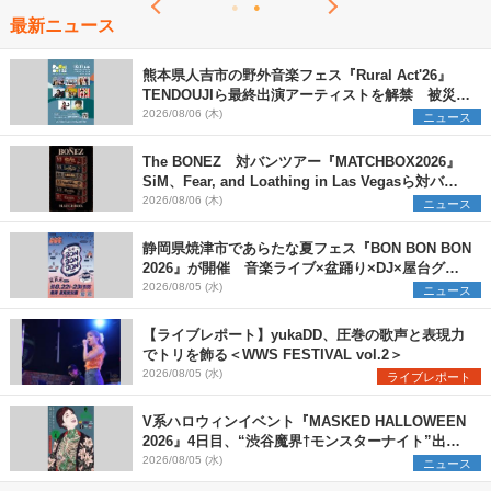
最新ニュース
熊本県人吉市の野外音楽フェス『Rural Act'26』
TENDOUJIら最終出演アーティストを解禁 被災地
支援プロジェクトの始動も発表
2026/08/06 (木)
ニュース
The BONEZ 対バンツアー『MATCHBOX2026』
SiM、Fear, and Loathing in Las Vegasら対バン
アーティストを一斉解禁
2026/08/06 (木)
ニュース
静岡県焼津市であらたな夏フェス『BON BON BON
2026』が開催 音楽ライブ×盆踊り×DJ×屋台グル
メ×ランタンナイトで彩る2日間
2026/08/05 (水)
ニュース
【ライブレポート】yukaDD、圧巻の歌声と表現力
でトリを飾る＜WWS FESTIVAL vol.2＞
2026/08/05 (水)
ライブレポート
V系ハロウィンイベント『MASKED HALLOWEEN
2026』4日目、“渋谷魔界†モンスターナイト”出演6
組を発表
2026/08/05 (水)
ニュース