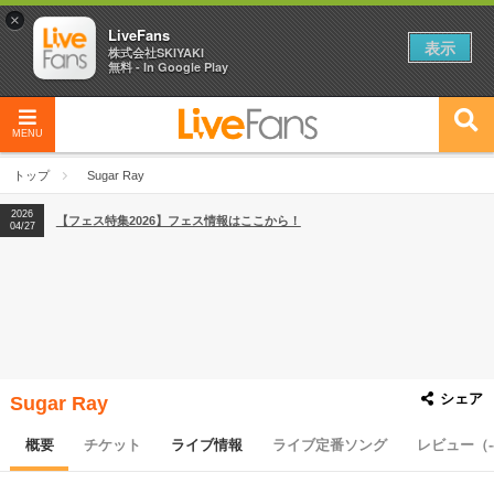
×
LiveFans
表示
株式会社SKIYAKI
無料 - In Google Play
MENU
2026
【フェス特集2026】フェス情報はここから！
04/27
トップ
Sugar Ray
2026
【ライブ動員ランキング】2026年上半期編発表！
07/28
2026
【フェス特集2026】フェス情報はここから！
04/27
2026
【ライブ動員ランキング】2026年上半期編発表！
07/28
シェア
Sugar Ray
概要
チケット
ライブ情報
ライブ定番ソング
レビュー（-