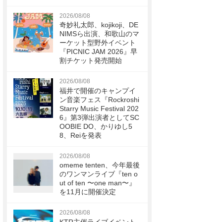
2026/08/08
奇妙礼太郎、kojikoji、DE
NIMSら出演、和歌山のマ
ーケット型野外イベント
『PICNIC JAM 2026』早
割チケット発売開始
2026/08/08
福井で開催のキャンプイ
ン音楽フェス『Rockroshi
Starry Music Festival 202
6』第3弾出演者としてSC
OOBIE DO、かりゆし5
8、Reiを発表
2026/08/08
omeme tenten、今年最後
のワンマンライブ『ten o
ut of ten 〜one man〜』
を11月に開催決定
2026/08/08