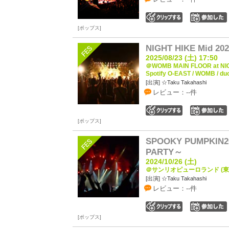
0
ポップス
NIGHT HIKE Mid 2
2025/08/23 (土) 17:50
＠WOMB MAIN FLOOR at NI
Spotify O-EAST / WOMB / du
[出演] ☆Taku Takahashi
レビュー：--件
0
ポップス
SPOOKY PUMPKIN2
PARTY～
2024/10/26 (土)
＠サンリオピューロランド (東
[出演] ☆Taku Takahashi
レビュー：--件
0
ポップス