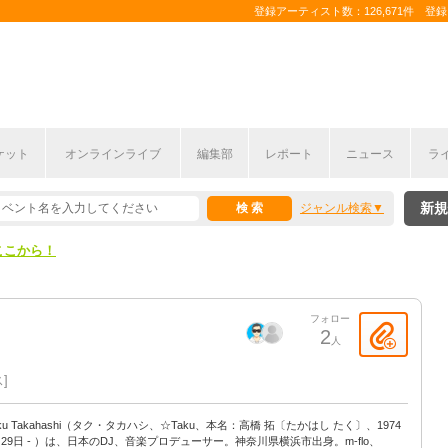
登録アーティスト数：126,671件 登録コ
ケット
オンラインライブ
編集部
レポート
ニュース
ラ
ここから！
新規
ジャンル検索
上半期編発表！
ここから！
上半期編発表！
フォロー
2
人
ス
ku Takahashi（タク・タカハシ、☆Taku、本名：高橋 拓〔たかはし たく〕、1974
月29日 - ）は、日本のDJ、音楽プロデューサー。神奈川県横浜市出身。m-flo、