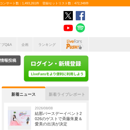
ンサート数：1,493,261件 登録セットリスト数：472,348件
イブQ&A
企画
ランキング
情報投稿
新着ニュース
新着ライブレポート
2026/08/08
結那バースデーイベント2
026のゲストで斉藤朱夏＆
愛美の出演が決定