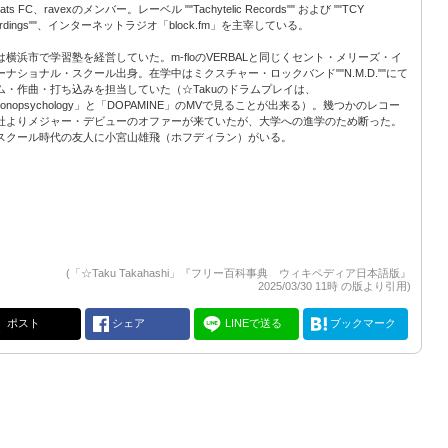
rats FC、ravexのメンバー。レーベル ""Tachytelic Records"" および ""TCY
ordings""、インターネットラジオ「block.fm」を主宰している。
は横浜市で学習塾を経営していた。m-floのVERBALと同じくセント・メリーズ・イ
ーナショナル・スクール出身。在学中はミクスチャー・ロックバンド""N.M.D.""にて
ム・作曲・打ち込みを担当していた（☆Takuのドラムプレイは、
ronopsychology」と「DOPAMINE」のMVで見ることが出来る）。幾つかのレコー
社よりメジャー・デビューのオファーが来ていたが、大学への進学のため断った。
スクール時代の友人に小宮山雄飛（ホフディラン）がいる。
(「☆Taku Takahashi」『フリー百科事典 ウィキペディア日本語版』
2025/03/30 11時 の版より引用)
ポスト
シェア
LINEで送る
ブックマーク