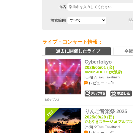
曲名
検索範囲
開
ライブ・コンサート情報：
過去に開催したライブ
今後
Cybertokyo
2026/05/01 (金)
＠club JOULE (大阪府)
[出演] ☆Taku Takahashi
レビュー：--件
0
ポップス
りんご音楽祭 2025
2025/09/28 (日)
＠おやきステージ at アルプス
[出演] ☆Taku Takahashi
レビュー：--件