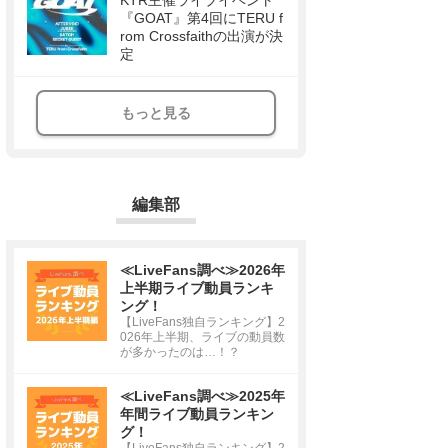
KTR主催ライブイベント
『GOAT』第4回にTERU f
rom Crossfaithの出演が決
定
もっと見る
編集部
≪LiveFans調べ≫2026年
上半期ライブ動員ランキ
ング！
【LiveFans独自ランキング】2
026年上半期、ライブの動員数
が多かったのは…！？
≪LiveFans調べ≫2025年
年間ライブ動員ランキン
グ！
【LiveFans独自ランキング】2