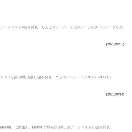
出演アーティスト4組を発表 りんごステージ、そばステージのタイムテーブルが
(2025/09/05)
、HIMIZら第9弾出演者16組を発表 コラボイベント『URBANSPORTS
(2025/08/14)
ahashi、七尾旅人、MonyHorseら第8弾出演アーティスト16組を発表