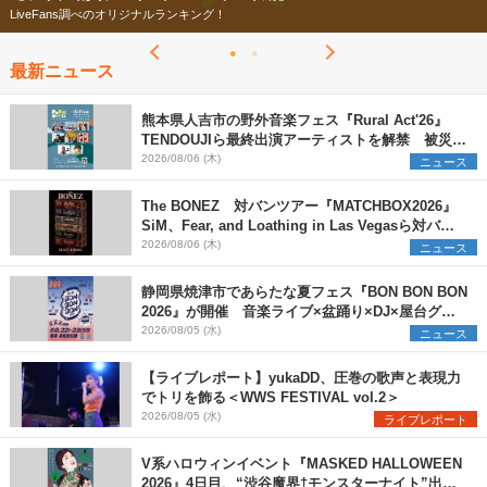
LiveFans調べのオリジナルランキング！
最新ニュース
熊本県人吉市の野外音楽フェス『Rural Act'26』
TENDOUJIら最終出演アーティストを解禁 被災地
支援プロジェクトの始動も発表
2026/08/06 (木)
ニュース
The BONEZ 対バンツアー『MATCHBOX2026』
SiM、Fear, and Loathing in Las Vegasら対バン
アーティストを一斉解禁
2026/08/06 (木)
ニュース
静岡県焼津市であらたな夏フェス『BON BON BON
2026』が開催 音楽ライブ×盆踊り×DJ×屋台グル
メ×ランタンナイトで彩る2日間
2026/08/05 (水)
ニュース
【ライブレポート】yukaDD、圧巻の歌声と表現力
でトリを飾る＜WWS FESTIVAL vol.2＞
2026/08/05 (水)
ライブレポート
V系ハロウィンイベント『MASKED HALLOWEEN
2026』4日目、“渋谷魔界†モンスターナイト”出演6