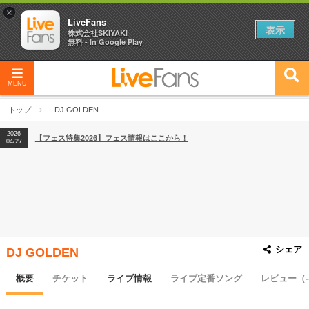
×
LiveFans
表示
株式会社SKIYAKI
無料 - In Google Play
MENU
2026
【フェス特集2026】フェス情報はここから！
04/27
トップ
DJ GOLDEN
2026
【ライブ動員ランキング】2026年上半期編発表！
07/28
2026
【フェス特集2026】フェス情報はここから！
04/27
2026
【ライブ動員ランキング】2026年上半期編発表！
07/28
シェア
DJ GOLDEN
概要
チケット
ライブ情報
ライブ定番ソング
レビュー（-