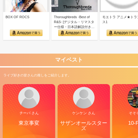
BOX OF ROCS
Thoroughbreds -Best of
モエトラ アニメ★トラ
R&S- [デジタル・リマスタ
ス1
ー仕様・日本語解説付き…
マイベスト
ライブ好きの皆さんの推しをご紹介します。
チーバ さん
ケンケン さん
そそ
東京事変
サザンオールスター
10-
ズ