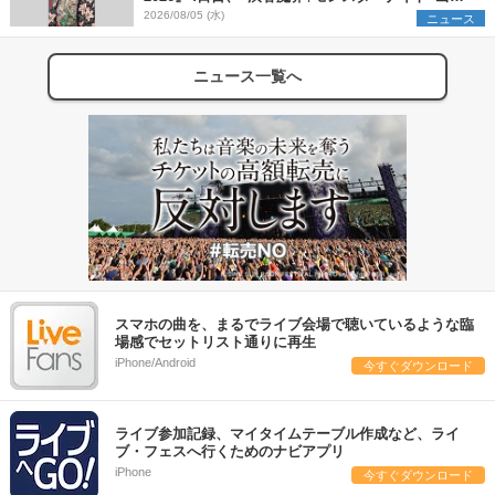
組を発表
2026/08/05 (水)
ニュース
ニュース一覧へ
スマホの曲を、まるでライブ会場で聴いているような臨
場感でセットリスト通りに再生
iPhone/Android
今すぐダウンロード
ライブ参加記録、マイタイムテーブル作成など、ライ
ブ・フェスへ行くためのナビアプリ
iPhone
今すぐダウンロード