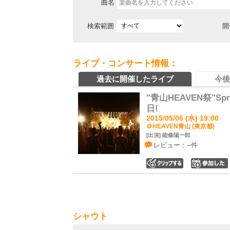
曲名
検索範囲
開
ライブ・コンサート情報：
過去に開催したライブ
今後
"青山HEAVEN祭"Spr
日!
2015/05/06 (水) 19:00
＠HEAVEN青山 (東京都)
[出演] 能條陽一郎
レビュー：--件
0
シャウト