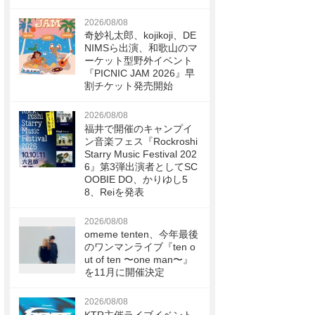
2026/08/08
奇妙礼太郎、kojikoji、DE
NIMSら出演、和歌山のマ
ーケット型野外イベント
『PICNIC JAM 2026』早
割チケット発売開始
2026/08/08
福井で開催のキャンプイ
ン音楽フェス『Rockroshi
Starry Music Festival 202
6』第3弾出演者としてSC
OOBIE DO、かりゆし5
8、Reiを発表
2026/08/08
omeme tenten、今年最後
のワンマンライブ『ten o
ut of ten 〜one man〜』
を11月に開催決定
2026/08/08