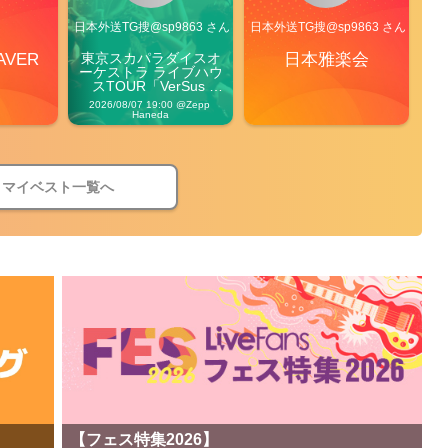
ん
日本外送TG搜@sp9863 さん
日本外送TG搜@sp9863 さん
AVER
東京スカパラダイスオ
日本雅楽会
ーケストラ ライブハウ
スTOUR「VerSus 
Carnival」
2026/08/07 19:00 @Zepp 
Haneda
マイベスト一覧へ
【フェス特集2026】