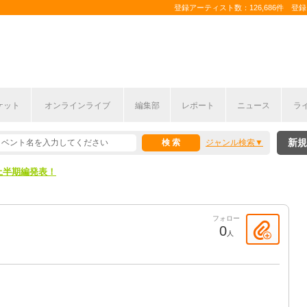
登録アーティスト数：126,686件 登録コ
ケット
オンラインライブ
編集部
レポート
ニュース
ラ
新規
ジャンル検索
ここから！
上半期編発表！
ここから！
フォロー
上半期編発表！
0
人