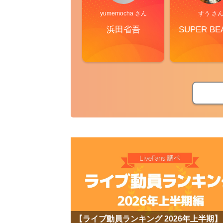
yumemocha さん
すう さ
浜田省吾
SUPER BE
【ライブ動員ランキング 2026年上半期】