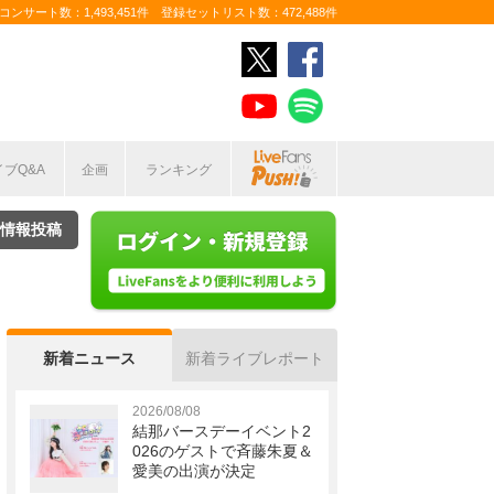
ンサート数：1,493,451件 登録セットリスト数：472,488件
イブQ&A
企画
ランキング
情報投稿
新着ニュース
新着ライブレポート
2026/08/08
結那バースデーイベント2
026のゲストで斉藤朱夏＆
愛美の出演が決定