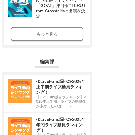
KTR主催ライブイベント
『GOAT』第4回にTERU f
rom Crossfaithの出演が決
定
もっと見る
編集部
≪LiveFans調べ≫2026年
上半期ライブ動員ランキ
ング！
【LiveFans独自ランキング】2
026年上半期、ライブの動員数
が多かったのは…！？
≪LiveFans調べ≫2025年
年間ライブ動員ランキン
グ！
【LiveFans独自ランキング】2