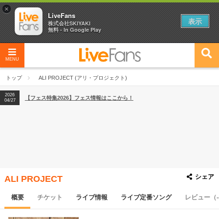
×
LiveFans
表示
株式会社SKIYAKI
無料 - In Google Play
MENU
2026
【フェス特集2026】フェス情報はここから！
04/27
トップ
ALI PROJECT (アリ・プロジェクト)
2026
【ライブ動員ランキング】2026年上半期編発表！
07/28
2026
【フェス特集2026】フェス情報はここから！
04/27
2026
【ライブ動員ランキング】2026年上半期編発表！
07/28
シェア
ALI PROJECT
概要
チケット
ライブ情報
ライブ定番ソング
レビュー（-