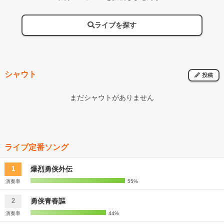
ライブを探す
シャウト
投稿
まだシャウトがありません
ライブ定番ソング
爆烈勇侠外伝
1
演奏率
55%
勇侠青春謳
2
演奏率
44%