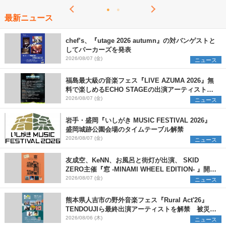
最新ニュース
chef’s、『utage 2026 autumn』の対バンゲストと
してパーカーズを発表
2026/08/07 (金)
ニュース
福島最大級の音楽フェス『LIVE AZUMA 2026』無
料で楽しめるECHO STAGEの出演アーティストを
発表
2026/08/07 (金)
ニュース
岩手・盛岡『いしがき MUSIC FESTIVAL 2026』
盛岡城跡公園会場のタイムテーブル解禁
2026/08/07 (金)
ニュース
友成空、KeNN、お風呂と街灯が出演、 SKID
ZERO主催『窓 -MINAMI WHEEL EDITION- 』開催
決定
2026/08/07 (金)
ニュース
熊本県人吉市の野外音楽フェス『Rural Act'26』
TENDOUJIら最終出演アーティストを解禁 被災地
支援プロジェクトの始動も発表
2026/08/06 (木)
ニュース