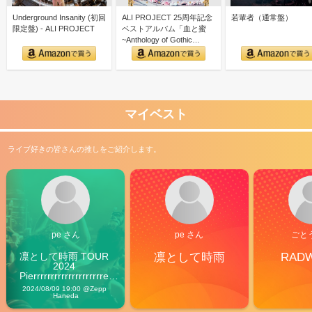
Underground Insanity (初回
ALI PROJECT 25周年記念
若輩者（通常盤）
限定盤) - ALI PROJECT
ベストアルバム「血と蜜
~Anthology of Gothic…
マイベスト
ライブ好きの皆さんの推しをご紹介します。
pe さん
pe さん
ごと
凛として時雨 TOUR 
凛として時雨
RAD
2024 
Pierrrrrrrrrrrrrrrrrrrre 
Vibes
2024/08/09 19:00 @Zepp 
Haneda