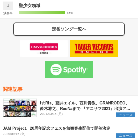
聖少女領域
3
演奏率
44%
定番ソング一覧へ
関連記事
i☆Ris、藍井エイル、西川貴教、GRANRODEO、
鈴木雅之、ReoNaまで 『アニサマ2021』出演アー
ティスト48組を一挙発表
2021/03/15 (月)
ニュース
JAM Project、20周年記念フェスを無観客生配信で開催決定
2020/09/15 (火)
ニュース