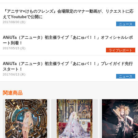
『アニサマ×けものフレンズ』会場限定のマナー動画が、リクエストに応
えてYoutubeで公開に
2017/08/30 (水)
ニュース
ANiUTa（アニュータ）初主催ライブ「あにゅパ！！」オフィシャルレポ
ート到着！
2017/05/15 (月)
ライブレポート
ANiUTa（アニュータ）初主催ライブ「あにゅパ！！」プレイガイド先行
スタート！
2017/04/13 (木)
ニュース
関連商品