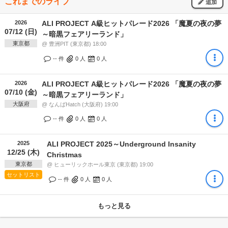
これまでのライブ
追加
2026
ALI PROJECT A級ヒットパレード2026 「魔夏の夜の夢
07/12 (日)
～暗黒フェアリーランド」
東京都
@ 豊洲PIT (東京都) 18:00
-- 件
0
人
0
人
2026
ALI PROJECT A級ヒットパレード2026 「魔夏の夜の夢
07/10 (金)
～暗黒フェアリーランド」
大阪府
@ なんばHatch (大阪府) 19:00
-- 件
0
人
0
人
2025
ALI PROJECT 2025～Underground Insanity
12/25 (木)
Christmas
東京都
@ ヒューリックホール東京 (東京都) 19:00
セットリスト
-- 件
0
人
0
人
もっと見る