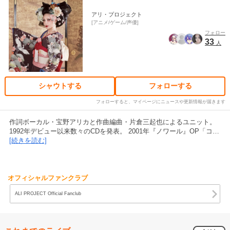
アリ・プロジェクト
アニメ/ゲーム/声優
フォロー
33
人
シャウトする
フォローする
フォローすると、マイページにニュースや更新情報が届きます
作詞ボーカル・宝野アリカと作曲編曲・片倉三起也によるユニット。
1992年デビュー以来数々のCDを発表。 2001年『ノワール』OP「コ…
[続きを読む]
オフィシャルファンクラブ
ALI PROJECT Official Fanclub