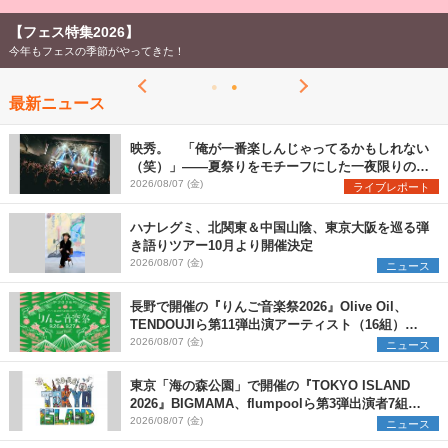
【フェス特集2026】
今年もフェスの季節がやってきた！
最新ニュース
映秀。 「俺が一番楽しんじゃってるかもしれない
（笑）」――夏祭りをモチーフにした一夜限りのス
ペシャルライブ『色祭』レポート
2026/08/07 (金)
ライブレポート
ハナレグミ、北関東＆中国山陰、東京大阪を巡る弾
き語りツアー10月より開催決定
2026/08/07 (金)
ニュース
長野で開催の『りんご音楽祭2026』Olive Oil、
TENDOUJIら第11弾出演アーティスト（16組）を
発表
2026/08/07 (金)
ニュース
東京「海の森公園」で開催の『TOKYO ISLAND
2026』BIGMAMA、flumpoolら第3弾出演者7組を
発表 ワークショップ・アート出展者を募集
2026/08/07 (金)
ニュース