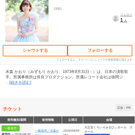
演歌
フォロー
1
人
シャウトする
フォローする
フォローすると、マイページにニュースや更新情報が届きます
水森 かおり（みずもり かおり、1973年8月31日 - ）は、日本の演歌歌
手。所属事務所は長良プロダクション。所属レコード会社は徳間ジ
…
[続きを読む]
チケット
広告・PR
発売種別/期間
発売情報
公演日
会場
大正堂くろいそみるひぃホール 大
一般発売
一般発売／水森か
2026/09/05
ホール
発売中
～2026-08-30
おり
(土)