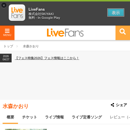
×
LiveFans
表示
株式会社SKIYAKI
無料 - In Google Play
MENU
2026
【フェス特集2026】フェス情報はここから！
04/27
トップ
水森かおり
2026
【ライブ動員ランキング】2026年上半期編発表！
07/28
2026
【フェス特集2026】フェス情報はここから！
04/27
2026
【ライブ動員ランキング】2026年上半期編発表！
07/28
シェア
水森かおり
概要
チケット
ライブ情報
ライブ定番ソング
レビュー（-