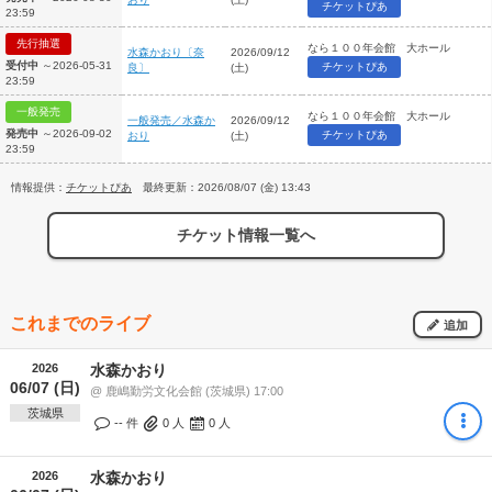
チケットぴあ
23:59
先行抽選
なら１００年会館 大ホール
水森かおり〔奈
2026/09/12
受付中
～2026-05-31
チケットぴあ
良〕
(土)
23:59
一般発売
なら１００年会館 大ホール
一般発売／水森か
2026/09/12
発売中
～2026-09-02
チケットぴあ
おり
(土)
23:59
情報提供：
チケットぴあ
最終更新：2026/08/07 (金) 13:43
チケット情報一覧へ
これまでのライブ
追加
2026
水森かおり
06/07 (日)
@ 鹿嶋勤労文化会館 (茨城県) 17:00
茨城県
-- 件
0
人
0
人
2026
水森かおり