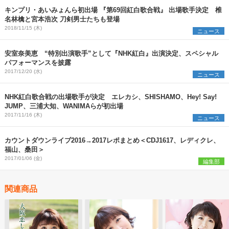
キンプリ・あいみょんら初出場 『第69回紅白歌合戦』 出場歌手決定 椎
名林檎と宮本浩次 刀剣男士たちも登場
2018/11/15 (木)
ニュース
安室奈美恵 “特別出演歌手”として『NHK紅白』出演決定、スペシャル
パフォーマンスを披露
2017/12/20 (水)
ニュース
NHK紅白歌合戦の出場歌手が決定 エレカシ、SHISHAMO、Hey! Say!
JUMP、三浦大知、WANIMAらが初出場
2017/11/16 (木)
ニュース
カウントダウンライブ2016→2017レポまとめ＜CDJ1617、レディクレ、
福山、桑田＞
2017/01/06 (金)
編集部
関連商品