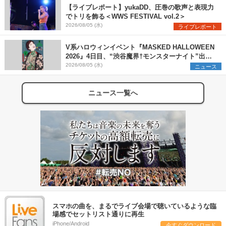
【ライブレポート】yukaDD、圧巻の歌声と表現力
でトリを飾る＜WWS FESTIVAL vol.2＞
2026/08/05 (水)
ライブレポート
V系ハロウィンイベント『MASKED HALLOWEEN
2026』4日目、“渋谷魔界†モンスターナイト”出演6
組を発表
2026/08/05 (水)
ニュース
ニュース一覧へ
スマホの曲を、まるでライブ会場で聴いているような臨
場感でセットリスト通りに再生
iPhone/Android
今すぐダウンロード