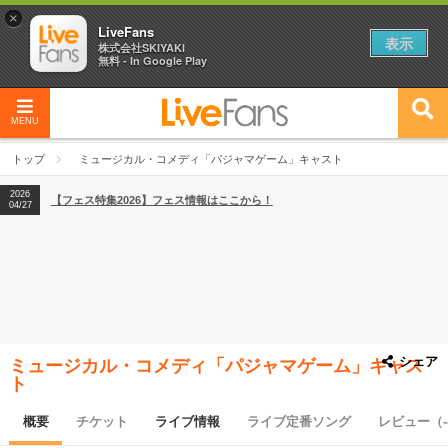
×
LiveFans
表示
株式会社SKIYAKI
無料 - In Google Play
MENU
2026
【フェス特集2026】フェス情報はここから！
04/27
トップ
ミュージカル・コメディ「パジャマゲーム」キャスト
2026
【ライブ動員ランキング】2026年上半期編発表！
07/28
2026
【フェス特集2026】フェス情報はここから！
04/27
2026
【ライブ動員ランキング】2026年上半期編発表！
07/28
シェア
ミュージカル・コメディ「パジャマゲーム」キャス
ト
概要
チケット
ライブ情報
ライブ定番ソング
レビュー（-