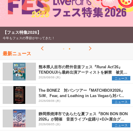
【フェス特集2026】
今年もフェスの季節がやってきた！
最新ニュース
熊本県人吉市の野外音楽フェス『Rural Act'26』
TENDOUJIら最終出演アーティストを解禁 被災地
支援プロジェクトの始動も発表
2026/08/06 (木)
ニュース
The BONEZ 対バンツアー『MATCHBOX2026』
SiM、Fear, and Loathing in Las Vegasら対バン
アーティストを一斉解禁
2026/08/06 (木)
ニュース
静岡県焼津市であらたな夏フェス『BON BON BON
2026』が開催 音楽ライブ×盆踊り×DJ×屋台グル
メ×ランタンナイトで彩る2日間
2026/08/05 (水)
ニュース