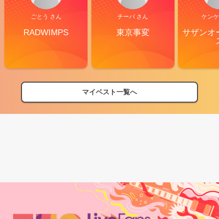
ごとう さん
チーバ さん
ケンケ
RADWIMPS
東京事変
サザンオ
マイベスト一覧へ