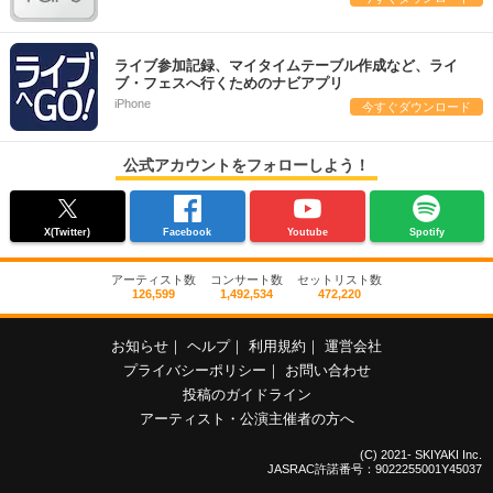
ライブ参加記録、マイタイムテーブル作成など、ライ
ブ・フェスへ行くためのナビアプリ
iPhone
今すぐダウンロード
公式アカウントをフォローしよう！
X(Twitter)
Facebook
Youtube
Spotify
アーティスト数
コンサート数
セットリスト数
126,599
1,492,534
472,220
お知らせ
｜
ヘルプ
｜
利用規約
｜
運営会社
プライバシーポリシー
｜
お問い合わせ
投稿のガイドライン
アーティスト・公演主催者の方へ
(C) 2021- SKIYAKI Inc.
JASRAC許諾番号：9022255001Y45037