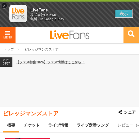
×
LiveFans
表示
株式会社SKIYAKI
無料 - In Google Play
MENU
2026
【フェス特集2026】フェス情報はここから！
04/27
トップ
ビレッジマンズストア
2026
【ライブ動員ランキング】2026年上半期編発表！
07/28
2026
【フェス特集2026】フェス情報はここから！
04/27
2026
【ライブ動員ランキング】2026年上半期編発表！
07/28
シェア
ビレッジマンズストア
概要
チケット
ライブ情報
ライブ定番ソング
レビュー（-