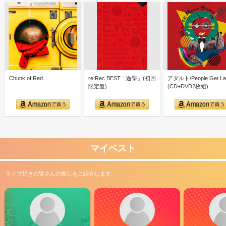
Chunk of Red
re:Rec BEST「遊撃」(初回
アダルト/People Get La
限定盤)
(CD+DVD2枚組)
マイベスト
ライブ好きの皆さんの推しをご紹介します。