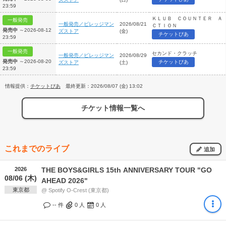
23:59
ＫＬＵＢ ＣＯＵＮＴＥＲ Ａ
一般発売
一般発売／ビレッジマン
2026/08/21
ＣＴＩＯＮ
発売中
～2026-08-12
ズストア
(金)
チケットぴあ
23:59
一般発売
セカンド・クラッチ
一般発売／ビレッジマン
2026/08/29
発売中
～2026-08-20
チケットぴあ
ズストア
(土)
23:59
情報提供：
チケットぴあ
最終更新：2026/08/07 (金) 13:02
チケット情報一覧へ
これまでのライブ
追加
2026
THE BOYS&GIRLS 15th ANNIVERSARY TOUR "GO
08/06 (木)
AHEAD 2026"
東京都
@ Spotify O-Crest (東京都)
-- 件
0
人
0
人