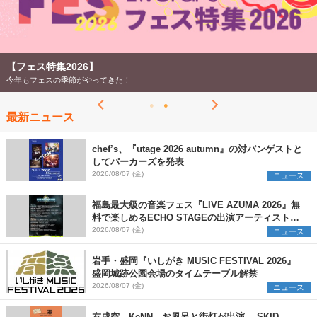
【フェス特集2026】
今年もフェスの季節がやってきた！
最新ニュース
chef’s、『utage 2026 autumn』の対バンゲストと
してパーカーズを発表
2026/08/07 (金)
ニュース
福島最大級の音楽フェス『LIVE AZUMA 2026』無
料で楽しめるECHO STAGEの出演アーティストを
発表
2026/08/07 (金)
ニュース
岩手・盛岡『いしがき MUSIC FESTIVAL 2026』
盛岡城跡公園会場のタイムテーブル解禁
2026/08/07 (金)
ニュース