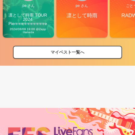
pe さん
pe さん
ごと
凛として時雨 TOUR 
凛として時雨
RAD
2024 
Pierrrrrrrrrrrrrrrrrrrre 
Vibes
2024/08/09 19:00 @Zepp 
Haneda
マイベスト一覧へ