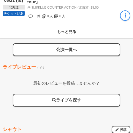
08/21 (金)
tour」
北海道
@ 札幌KLUB COUNTER ACTION (北海道) 19:00
チケットぴあ
-- 件
0
人
0
人
もっと見る
公演一覧へ
ライブレビュー
(--件)
最初のレビューを投稿しませんか？
ライブを探す
シャウト
投稿