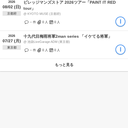
2026
ビレッジマンズストア 2026ツアー「PAINT IT RED
08/02 (日)
tour」
京都府
@ KYOTO MUSE (京都府)
-- 件
0
人
0
人
2026
十九代目梅雨将軍2man series 「イケてる将軍」
07/27 (月)
@ 池袋LiveGarage ADM (東京都)
東京都
-- 件
0
人
0
人
もっと見る