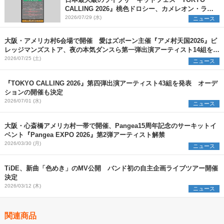
日本最大級のライブサーキットフェス『TOKYO
CALLING 2026』桃色ドロシー、カメレオン・ライ
ム・ウーピーパイら第六弾出演アーティスト（64
2026/07/29 (水)
ニュース
組）を発表
大阪・アメリカ村6会場で開催 愛はズボーン主催『アメ村天国2026』ビ
レッジマンズストア、夜の本気ダンスら第一弾出演アーティスト14組を発
表
2026/07/25 (土)
ニュース
『TOKYO CALLING 2026』第四弾出演アーティスト43組を発表 オーデ
ションの開催も決定
2026/07/01 (水)
ニュース
大阪・心斎橋アメリカ村一帯で開催、Pangea15周年記念のサーキットイ
ベント『Pangea EXPO 2026』第2弾アーティスト解禁
2026/03/30 (月)
ニュース
TiDE、新曲「色めき」のMV公開 バンド初の自主企画ライブツアー開催
決定
2026/03/12 (木)
ニュース
関連商品