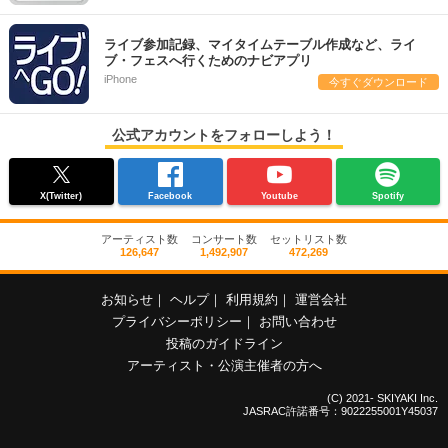
ライブ参加記録、マイタイムテーブル作成など、ライ
ブ・フェスへ行くためのナビアプリ
iPhone
今すぐダウンロード
公式アカウントをフォローしよう！
X(Twitter)
Facebook
Youtube
Spotify
アーティスト数
コンサート数
セットリスト数
126,647
1,492,907
472,269
お知らせ
｜
ヘルプ
｜
利用規約
｜
運営会社
プライバシーポリシー
｜
お問い合わせ
投稿のガイドライン
アーティスト・公演主催者の方へ
(C) 2021- SKIYAKI Inc.
JASRAC許諾番号：9022255001Y45037