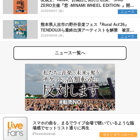
友成空、KeNN、お風呂と街灯が出演、 SKID
ZERO主催『窓 -MINAMI WHEEL EDITION- 』開催
決定
2026/08/07 (金)
ニュース
熊本県人吉市の野外音楽フェス『Rural Act'26』
TENDOUJIら最終出演アーティストを解禁 被災地
支援プロジェクトの始動も発表
2026/08/06 (木)
ニュース
ニュース一覧へ
スマホの曲を、まるでライブ会場で聴いているような臨
場感でセットリスト通りに再生
iPhone/Android
今すぐダウンロード