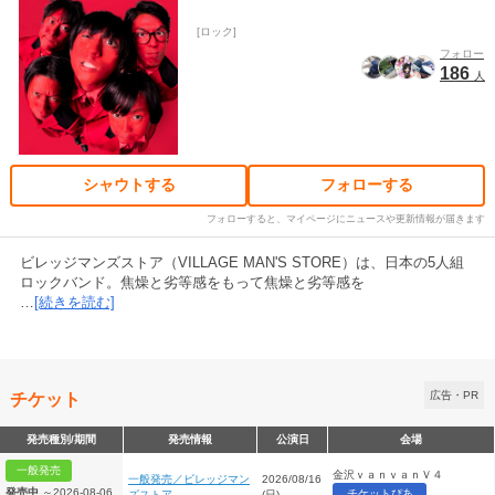
ロック
フォロー
186
人
シャウトする
フォローする
フォローすると、マイページにニュースや更新情報が届きます
ビレッジマンズストア（VILLAGE MAN'S STORE）は、日本の5人組
ロックバンド。焦燥と劣等感をもって焦燥と劣等感を
…
[続きを読む]
チケット
広告・PR
発売種別/期間
発売情報
公演日
会場
一般発売
金沢ｖａｎｖａｎＶ４
一般発売／ビレッジマン
2026/08/16
発売中
～2026-08-06
チケットぴあ
ズストア
(日)