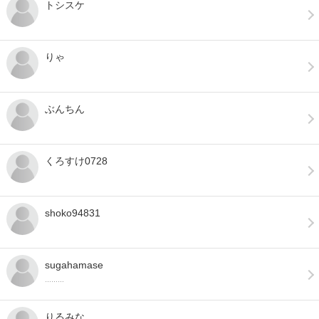
トシスケ
りゃ
ぶんちん
くろすけ0728
shoko94831
sugahamase
………
りるみな