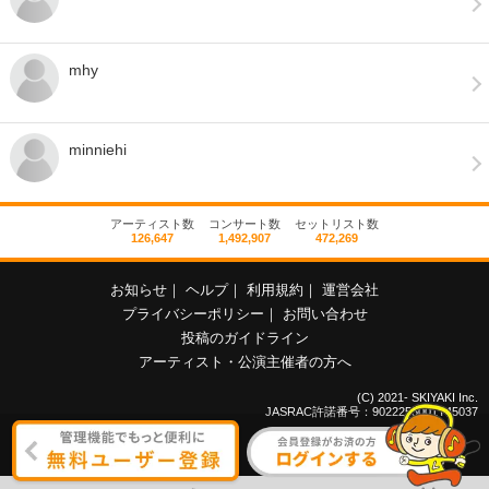
mhy
minniehi
アーティスト数
コンサート数
セットリスト数
126,647
1,492,907
472,269
お知らせ
｜
ヘルプ
｜
利用規約
｜
運営会社
プライバシーポリシー
｜
お問い合わせ
投稿のガイドライン
アーティスト・公演主催者の方へ
(C) 2021- SKIYAKI Inc.
JASRAC許諾番号：9022255001Y45037