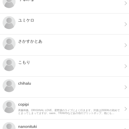
ユミケロ
さかすかとあ
こもり
chihalu
copipi
斉藤和義、ORIGINAL LOVE、星野源のライブによく行きます。洋楽は2000年の初めで
とまってしまってますが、oasis、TRAVISなどあの頃のブリットポップ、他にも
Queen、Maroon5、Jamie Cullum、Madonna、Michael Jackson、Ben Foldsなど、そ
の時に気に入ったものをいろいろと聴いてます。数年前から韓流（主に少女時代）のラ
イブにも参戦中♪
nanonituki