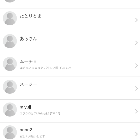
たとりとま
あらさん
ムーチョ
ユチョン ミニョク パクシフ氏 イ.ミンホ
スージー
miyujj
コブクロとJYJが大好き(*´∀｀*)
anan2
宜しくお願いします