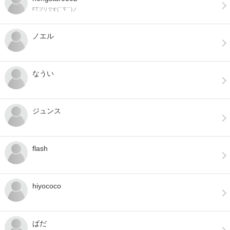
FTプリです(⌒∇⌒)ノ
ノエル
なうい
ジュンス
flash
hiyococo
ぱだ