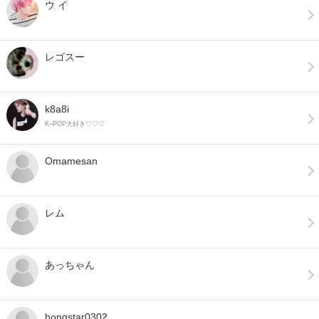
ウ イ
レゴスー
k8a8i
K–POP大好き♡♡♡
Omamesan
レム
あっちゃん
hongstar0302