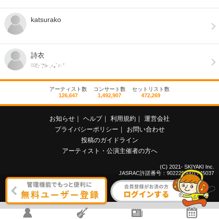
katsurako
詩衣
◖ฺ|˘͈ᵕ ˘͈*|◗·˳♪⁎˚♫･ﾟ
アーティスト数
コンサート数
セットリスト数
126,647
1,492,907
472,269
お知らせ
｜
ヘルプ
｜
利用規約
｜
運営会社
プライバシーポリシー
｜
お問い合わせ
投稿のガイドライン
アーティスト・公演主催者の方へ
(C) 2021- SKIYAKI Inc.
JASRAC許諾番号：9022255001Y45037