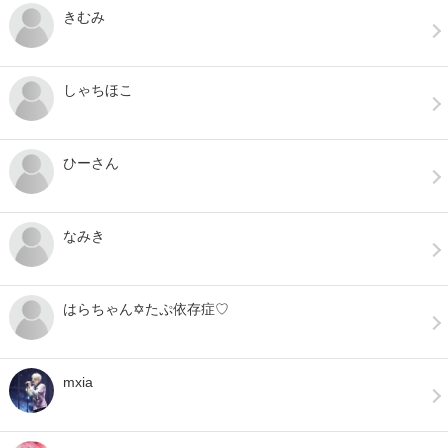
きむみ
しゃちほこ
ひーさん
なみき
はらちゃん✡たぷ依存症♡
mxia