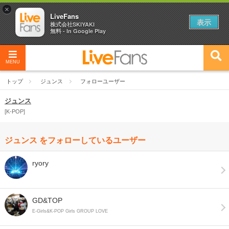
×
LiveFans
表示
株式会社SKIYAKI
無料 - In Google Play
MENU
トップ
ジュンス
フォローユーザー
ジュンス
K-POP
ジュンス をフォローしているユーザー
ryory
GD&TOP
E-Girls&K-POP Girls GROUP LOVE