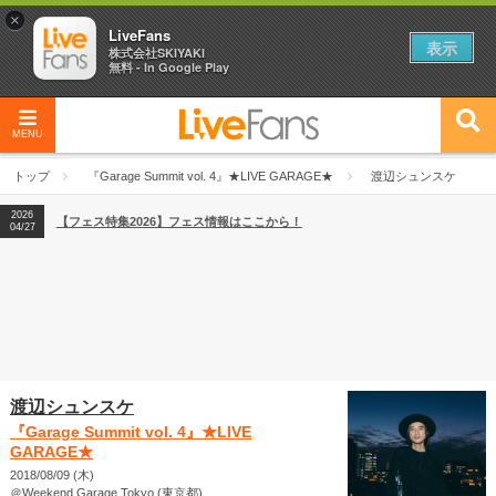
×
LiveFans
表示
株式会社SKIYAKI
無料 - In Google Play
MENU
2026
【フェス特集2026】フェス情報はここから！
04/27
トップ
『Garage Summit vol. 4』★LIVE GARAGE★
渡辺シュンスケ
2026
【ライブ動員ランキング】2026年上半期編発表！
07/28
2026
【フェス特集2026】フェス情報はここから！
04/27
2026
【ライブ動員ランキング】2026年上半期編発表！
07/28
渡辺シュンスケ
『Garage Summit vol. 4』★LIVE
GARAGE★
2018/08/09 (木)
＠Weekend Garage Tokyo (東京都)