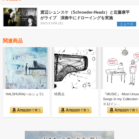
渡辺シュンスケ（Schroeder-Headz）と近藤康平
がライブ 演奏中にドローイングを実施
2021/11/09 (火)
ニュース
関連商品
HALSHURA(ハルシュラ)
特異点
『MUSIC』-Most Unusu
Songs In my Collection-
※12イン…