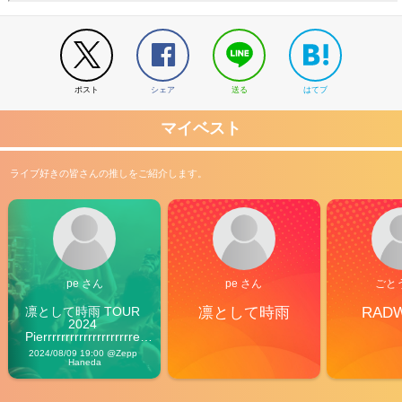
ポスト
シェア
送る
はてブ
マイベスト
ライブ好きの皆さんの推しをご紹介します。
pe さん
pe さん
ごと
凛として時雨 TOUR 
凛として時雨
RAD
2024 
Pierrrrrrrrrrrrrrrrrrrre 
Vibes
2024/08/09 19:00 @Zepp 
Haneda