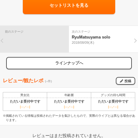
セットリストを見る
前のステージ
次のステージ
RyuMatsuyama solo
2018/08/09(木)
ラインナップへ
レビュー/観たレポ
投稿
(--件)
男女比
年齢層
グッズの待ち時間
ただいま受付中です
ただいま受付中です
ただいま受付中です
[---／---]
[---／---]
[---／---]
※掲載されている情報は投稿されたデータを集計したもので、実際のライブとは異なる場合があ
ります。
レビューはまだ投稿されていません。