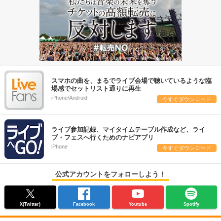
スマホの曲を、まるでライブ会場で聴いているような臨
場感でセットリスト通りに再生
iPhone/Android
今すぐダウンロード
ライブ参加記録、マイタイムテーブル作成など、ライ
ブ・フェスへ行くためのナビアプリ
iPhone
今すぐダウンロード
公式アカウントをフォローしよう！
X(Twitter)
Facebook
Youtube
Spotify