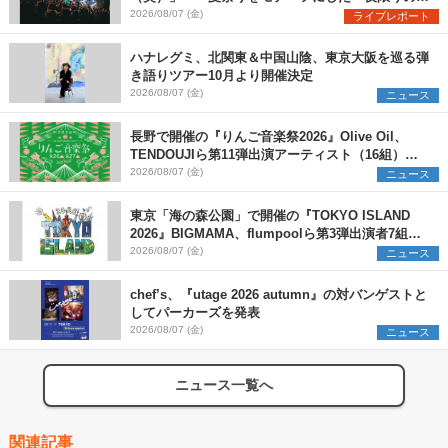
ペシャルライブ『色祭』レポート
2026/08/07 (金)
ライブレポート
ハナレグミ、北関東＆中国山陰、東京大阪を巡る弾
き語りツアー10月より開催決定
2026/08/07 (金)
ニュース
長野で開催の『りんご音楽祭2026』Olive Oil、
TENDOUJIら第11弾出演アーティスト（16組）を
発表
2026/08/07 (金)
ニュース
東京「海の森公園」で開催の『TOKYO ISLAND
2026』BIGMAMA、flumpoolら第3弾出演者7組を
発表 ワークショップ・アート出展者を募集
2026/08/07 (金)
ニュース
chef’s、『utage 2026 autumn』の対バンゲストと
してパーカーズを発表
2026/08/07 (金)
ニュース
ニュース一覧へ
関連記事