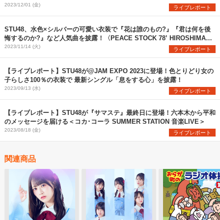
2023/12/01 (金)
ライブレポート
STU48、水色×シルバーの可愛い衣装で『花は誰のもの?』『君は何を後
悔するのか?』など人気曲を披露！〈PEACE STOCK 78’ HIROSHIMA
2023〉
2023/11/14 (火)
ライブレポート
【ライブレポート】STU48が@JAM EXPO 2023に登場！色とりどり女の
子らしさ100％の衣装で 最新シングル「息をする心」を披露！
2023/09/13 (水)
ライブレポート
【ライブレポート】STU48が『サマステ』最終日に登場！六本木から平和
のメッセージを届ける＜コカ･コーラ SUMMER STATION 音楽LIVE＞
2023/08/18 (金)
ライブレポート
関連商品