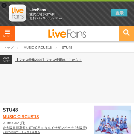
×
LiveFans
表示
株式会社SKIYAKI
無料 - In Google Play
MENU
2026
【フェス特集2026】フェス情報はここから！
04/27
トップ
MUSIC CIRCUS'18
STU48
2026
【ライブ動員ランキング】2026年上半期編発表！
07/28
2026
【フェス特集2026】フェス情報はここから！
04/27
2026
【ライブ動員ランキング】2026年上半期編発表！
07/28
STU48
MUSIC CIRCUS'18
2018/09/02 (日)
＠大阪泉州夏祭りSTAGE at タルイサザンビーチ (大阪府)
» 他の出演アーティストを見る