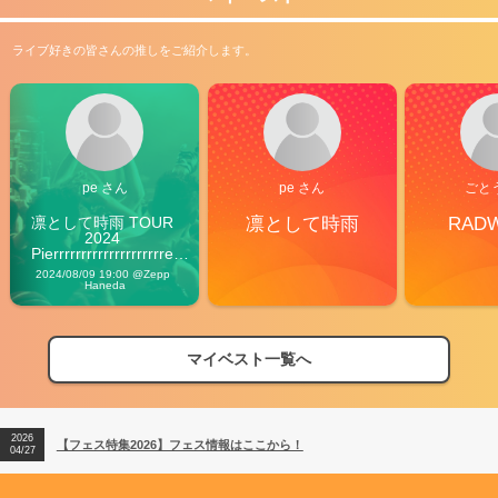
ライブ好きの皆さんの推しをご紹介します。
pe さん
pe さん
ごと
凛として時雨 TOUR 
凛として時雨
RAD
2024 
Pierrrrrrrrrrrrrrrrrrrre 
Vibes
2024/08/09 19:00 @Zepp 
Haneda
マイベスト一覧へ
2026
【フェス特集2026】フェス情報はここから！
04/27
2026
【ライブ動員ランキング】2026年上半期編発表！
07/28
2026
【フェス特集2026】フェス情報はここから！
04/27
2026
【ライブ動員ランキング】2026年上半期編発表！
07/28