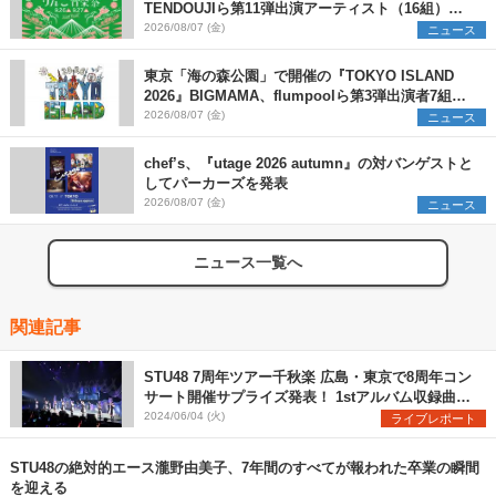
TENDOUJIら第11弾出演アーティスト（16組）を
発表
2026/08/07 (金)
ニュース
東京「海の森公園」で開催の『TOKYO ISLAND
2026』BIGMAMA、flumpoolら第3弾出演者7組を
発表 ワークショップ・アート出展者を募集
2026/08/07 (金)
ニュース
chef’s、『utage 2026 autumn』の対バンゲストと
してパーカーズを発表
2026/08/07 (金)
ニュース
ニュース一覧へ
関連記事
STU48 7周年ツアー千秋楽 広島・東京で8周年コン
サート開催サプライズ発表！ 1stアルバム収録曲
「月と僕と新しい自分」初披露
2024/06/04 (火)
ライブレポート
STU48の絶対的エース瀧野由美子、7年間のすべてが報われた卒業の瞬間
を迎える