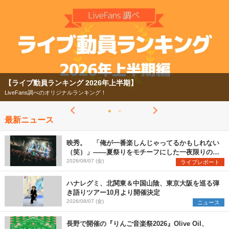
【ライブ動員ランキング 2026年上半期】
LiveFans調べのオリジナルランキング！
最新ニュース
映秀。 「俺が一番楽しんじゃってるかもしれない
（笑）」――夏祭りをモチーフにした一夜限りのス
ペシャルライブ『色祭』レポート
2026/08/07 (金)
ライブレポート
ハナレグミ、北関東＆中国山陰、東京大阪を巡る弾
き語りツアー10月より開催決定
2026/08/07 (金)
ニュース
長野で開催の『りんご音楽祭2026』Olive Oil、