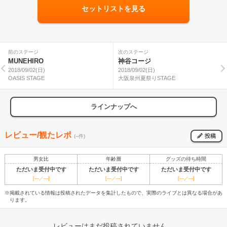
セットリストを見る
前のステージ
次のステージ
MUNEHIRO
神谷コージ
2018/09/02(日)
2018/09/02(日)
OASIS STAGE
大阪泉州夏祭りSTAGE
ラインナップへ
レビュー/観たレポ
投稿
(--件)
男女比
年齢層
グッズの待ち時間
ただいま受付中です
ただいま受付中です
ただいま受付中です
[---／---]
[---／---]
[---／---]
※掲載されている情報は投稿されたデータを集計したもので、実際のライブとは異なる場合があ
ります。
レビューはまだ投稿されていません。