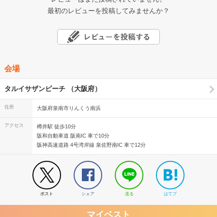
最初のレビューを投稿してみませんか？
会場
タルイサザンビーチ （大阪府）
住所
大阪府泉南市りんくう南浜
アクセス
樽井駅 徒歩10分
阪和自動車道 阪南IC 車で10分
阪神高速道路 4号湾岸線 泉佐野南IC 車で12分
ポスト
シェア
送る
はてブ
マイベスト