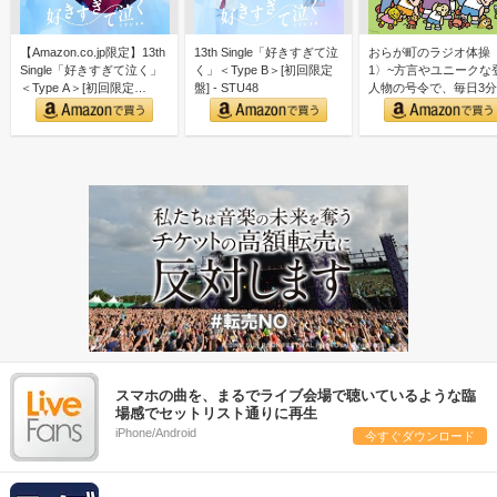
【Amazon.co.jp限定】13th
13th Single「好きすぎて泣
おらが町のラジオ体操
Single「好きすぎて泣く」
く」＜Type B＞[初回限定
1〉~方言やユニークな
＜Type A＞[初回限定…
盤] - STU48
人物の号令で、毎日3
しく全身運動
スマホの曲を、まるでライブ会場で聴いているような臨
場感でセットリスト通りに再生
iPhone/Android
今すぐダウンロード