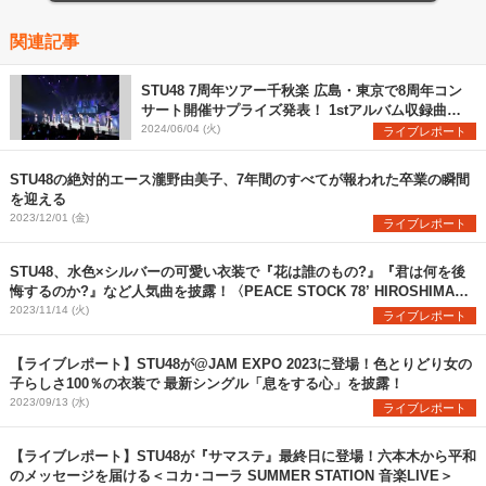
関連記事
STU48 7周年ツアー千秋楽 広島・東京で8周年コン
サート開催サプライズ発表！ 1stアルバム収録曲
「月と僕と新しい自分」初披露
2024/06/04 (火)
ライブレポート
STU48の絶対的エース瀧野由美子、7年間のすべてが報われた卒業の瞬間
を迎える
2023/12/01 (金)
ライブレポート
STU48、水色×シルバーの可愛い衣装で『花は誰のもの?』『君は何を後
悔するのか?』など人気曲を披露！〈PEACE STOCK 78’ HIROSHIMA
2023〉
2023/11/14 (火)
ライブレポート
【ライブレポート】STU48が@JAM EXPO 2023に登場！色とりどり女の
子らしさ100％の衣装で 最新シングル「息をする心」を披露！
2023/09/13 (水)
ライブレポート
【ライブレポート】STU48が『サマステ』最終日に登場！六本木から平和
のメッセージを届ける＜コカ･コーラ SUMMER STATION 音楽LIVE＞