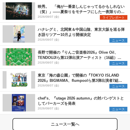
映秀。 「俺が一番楽しんじゃってるかもしれない
（笑）」――夏祭りをモチーフにした一夜限りのス
ペシャルライブ『色祭』レポート
2026/08/07 (金)
ライブレポート
ハナレグミ、北関東＆中国山陰、東京大阪を巡る弾
き語りツアー10月より開催決定
2026/08/07 (金)
ニュース
長野で開催の『りんご音楽祭2026』Olive Oil、
TENDOUJIら第11弾出演アーティスト（16組）を
発表
2026/08/07 (金)
ニュース
東京「海の森公園」で開催の『TOKYO ISLAND
2026』BIGMAMA、flumpoolら第3弾出演者7組を
発表 ワークショップ・アート出展者を募集
2026/08/07 (金)
ニュース
chef’s、『utage 2026 autumn』の対バンゲストと
してパーカーズを発表
2026/08/07 (金)
ニュース
ニュース一覧へ