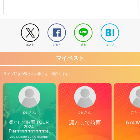
ポスト
シェア
送る
はてブ
マイベスト
ライブ好きの皆さんの推しをご紹介します。
pe さん
pe さん
ごと
凛として時雨 TOUR 
凛として時雨
RAD
2024 
Pierrrrrrrrrrrrrrrrrrrre 
Vibes
2024/08/09 19:00 @Zepp 
Haneda