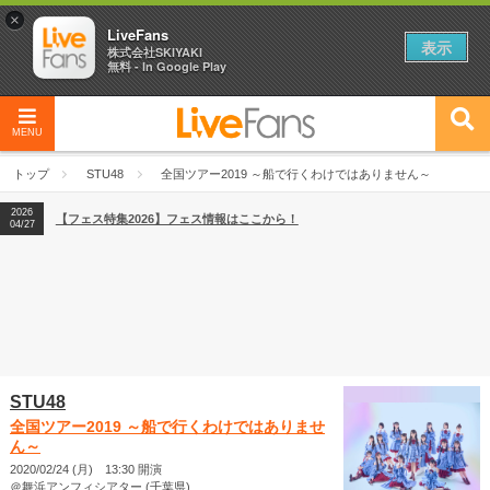
×
LiveFans
表示
株式会社SKIYAKI
無料 - In Google Play
MENU
2026
【フェス特集2026】フェス情報はここから！
04/27
トップ
STU48
全国ツアー2019 ～船で行くわけではありません～
2026
【ライブ動員ランキング】2026年上半期編発表！
07/28
2026
【フェス特集2026】フェス情報はここから！
04/27
2026
【ライブ動員ランキング】2026年上半期編発表！
07/28
STU48
全国ツアー2019 ～船で行くわけではありませ
ん～
2020/02/24 (月) 13:30 開演
＠舞浜アンフィシアター (千葉県)