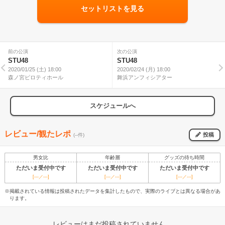
セットリストを見る
前の公演
次の公演
STU48
STU48
2020/01/25 (土) 18:00
2020/02/24 (月) 18:00
森ノ宮ピロティホール
舞浜アンフィシアター
スケジュールへ
レビュー/観たレポ
投稿
(--件)
男女比
年齢層
グッズの待ち時間
ただいま受付中です
ただいま受付中です
ただいま受付中です
[---／---]
[---／---]
[---／---]
※掲載されている情報は投稿されたデータを集計したもので、実際のライブとは異なる場合があ
ります。
レビューはまだ投稿されていません。