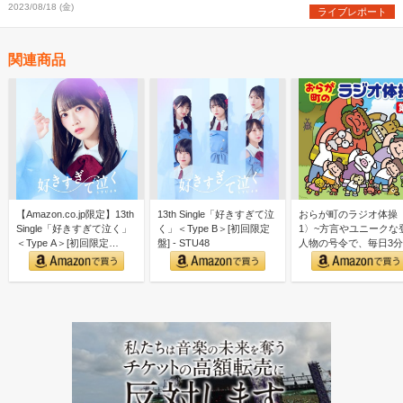
2023/08/18 (金)
ライブレポート
関連商品
【Amazon.co.jp限定】13th
13th Single「好きすぎて泣
おらが町のラジオ体操
Single「好きすぎて泣く」
く」＜Type B＞[初回限定
1〉~方言やユニークな
＜Type A＞[初回限定…
盤] - STU48
人物の号令で、毎日3
しく全身運動