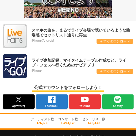
スマホの曲を、まるでライブ会場で聴いているような臨
場感でセットリスト通りに再生
iPhone/Android
今すぐダウンロード
ライブ参加記録、マイタイムテーブル作成など、ライ
ブ・フェスへ行くためのナビアプリ
iPhone
今すぐダウンロード
公式アカウントをフォローしよう！
X(Twitter)
Facebook
Youtube
Spotify
アーティスト数
コンサート数
セットリスト数
126,666
1,493,178
472,330