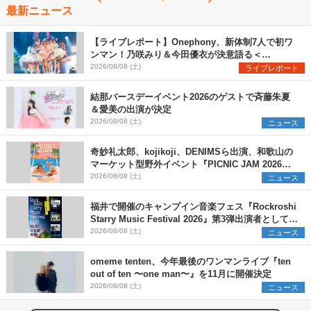
最新ニュース
【ライブレポート】Onephony、新体制7人で初ワ
ンマン！乃咲みり＆今田優衣が決意語る＜
Onephony新体制1st Oneman Live はじまりの夏
2026/08/08 (土)
ライブレポート
＞
結那バースデーイベント2026のゲストで斉藤朱夏
＆愛美の出演が決定
2026/08/08 (土)
ニュース
奇妙礼太郎、kojikoji、DENIMSら出演、和歌山の
マーケット型野外イベント『PICNIC JAM 2026』
早割チケット発売開始
2026/08/08 (土)
ニュース
福井で開催のキャンプイン音楽フェス『Rockroshi
Starry Music Festival 2026』第3弾出演者として
SCOOBIE DO、かりゆし58、Reiを発表
2026/08/08 (土)
ニュース
omeme tenten、今年最後のワンマンライブ『ten
out of ten 〜one man〜』を11月に開催決定
2026/08/08 (土)
ニュース