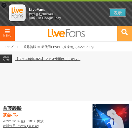
×
LiveFans
表示
株式会社SKIYAKI
無料 - In Google Play
MENU
2026
【フェス特集2026】フェス情報はここから！
04/27
トップ
首藤義勝 ＠ 新代田FEVER (東京都) (2022.02.18)
2026
【ライブ動員ランキング】2026年上半期編発表！
07/28
2026
【フェス特集2026】フェス情報はここから！
04/27
2026
【ライブ動員ランキング】2026年上半期編発表！
07/28
首藤義勝
茶会-弐-
2022/02/18 (金) 18:30 開演
＠新代田FEVER (東京都)