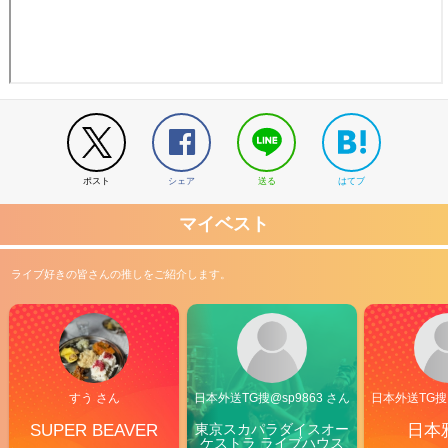
ポスト
シェア
送る
はてブ
マイベスト
ライブ好きの皆さんの推しをご紹介します。
すう さん
日本外送TG搜@sp9863 さん
日本外送TG搜@
SUPER BEAVER
東京スカパラダイスオー
日本
ケストラ ライブハウス