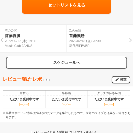
セットリストを見る
前の公演
次の公演
首藤義勝
首藤義勝
2022/02/17 (木) 19:30
2022/02/18 (金) 20:30
Music Club JANUS
新代田FEVER
スケジュールへ
レビュー/観たレポ
投稿
(--件)
男女比
年齢層
グッズの待ち時間
ただいま受付中です
ただいま受付中です
ただいま受付中です
[---／---]
[---／---]
[---／---]
※掲載されている情報は投稿されたデータを集計したもので、実際のライブとは異なる場合があ
ります。
レビューはまだ投稿されていません。