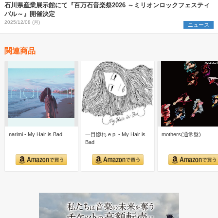
石川県産業展示館にて『百万石音楽祭2026 ～ミリオンロックフェスティ
バル～』開催決定
2025/12/08 (月)
ニュース
関連商品
narimi - My Hair is Bad
一目惚れ e.p. - My Hair is
mothers(通常盤)
Bad