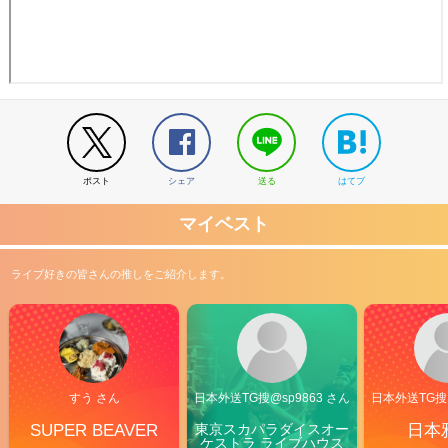
ポスト
シェア
送る
はてブ
マイベスト
ライブ好きの皆さんの推しをご紹介します。
すう さん
日本外送TG搜@sp9863 さん
日本外送TG搜@
SUPER BEAVER
東京スカパラダイスオー
日本
ケストラ ライブハウス