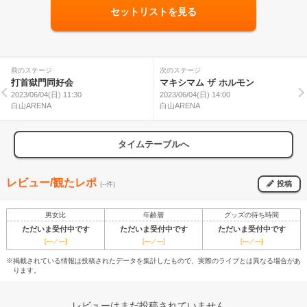
セットリストを見る
前のステージ
次のステージ
打首獄門同好会
マキシマム ザ ホルモン
2023/06/04(日) 11:30
2023/06/04(日) 14:00
白山ARENA
白山ARENA
タイムテーブルへ
レビュー/観たレポ
投稿
(--件)
男女比
年齢層
グッズの待ち時間
ただいま受付中です
ただいま受付中です
ただいま受付中です
[---／---]
[---／---]
[---／---]
※掲載されている情報は投稿されたデータを集計したもので、実際のライブとは異なる場合があ
ります。
レビューはまだ投稿されていません。