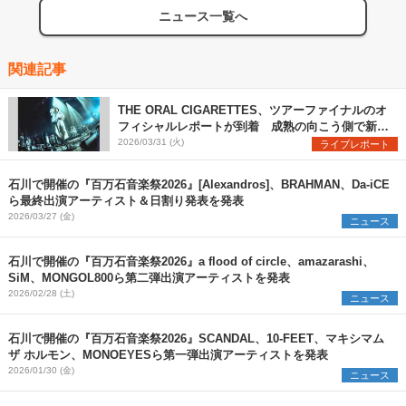
ニュース一覧へ
関連記事
THE ORAL CIGARETTES、ツアーファイナルのオ
フィシャルレポートが到着 成熟の向こう側で新た
な衝動に身を任せる現在のオーラルを綴る
2026/03/31 (火)
ライブレポート
石川で開催の『百万石音楽祭2026』[Alexandros]、BRAHMAN、Da-iCE
ら最終出演アーティスト＆日割り発表を発表
2026/03/27 (金)
ニュース
石川で開催の『百万石音楽祭2026』a flood of circle、amazarashi、
SiM、MONGOL800ら第二弾出演アーティストを発表
2026/02/28 (土)
ニュース
石川で開催の『百万石音楽祭2026』SCANDAL、10-FEET、マキシマム
ザ ホルモン、MONOEYESら第一弾出演アーティストを発表
2026/01/30 (金)
ニュース