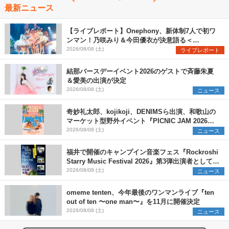
最新ニュース
【ライブレポート】Onephony、新体制7人で初ワ
ンマン！乃咲みり＆今田優衣が決意語る＜
Onephony新体制1st Oneman Live はじまりの夏
2026/08/08 (土)
ライブレポート
＞
結那バースデーイベント2026のゲストで斉藤朱夏
＆愛美の出演が決定
2026/08/08 (土)
ニュース
奇妙礼太郎、kojikoji、DENIMSら出演、和歌山の
マーケット型野外イベント『PICNIC JAM 2026』
早割チケット発売開始
2026/08/08 (土)
ニュース
福井で開催のキャンプイン音楽フェス『Rockroshi
Starry Music Festival 2026』第3弾出演者として
SCOOBIE DO、かりゆし58、Reiを発表
2026/08/08 (土)
ニュース
omeme tenten、今年最後のワンマンライブ『ten
out of ten 〜one man〜』を11月に開催決定
2026/08/08 (土)
ニュース