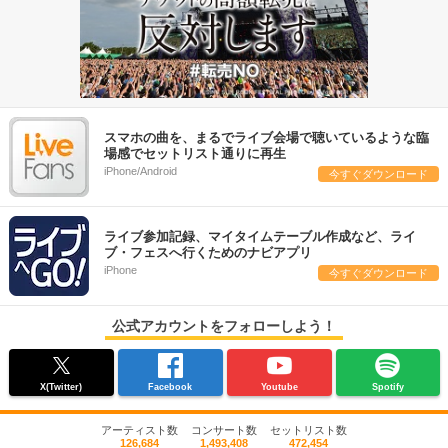
スマホの曲を、まるでライブ会場で聴いているような臨
場感でセットリスト通りに再生
iPhone/Android
今すぐダウンロード
ライブ参加記録、マイタイムテーブル作成など、ライ
ブ・フェスへ行くためのナビアプリ
iPhone
今すぐダウンロード
公式アカウントをフォローしよう！
X(Twitter)
Facebook
Youtube
Spotify
アーティスト数
コンサート数
セットリスト数
126,684
1,493,408
472,454