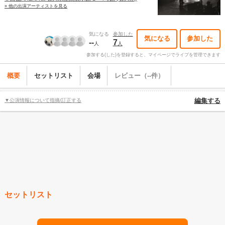
» 他の出演アーティストを見る
気になる
参加した
気になる
参加した
--
7
人
人
参加する(した)を登録すると、マイページでライブを管理できます
概要
セットリスト
会場
レビュー（--件）
▼公演情報について指摘/訂正する
編集する
セットリスト