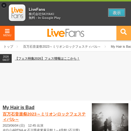
×
LiveFans
表示
株式会社SKIYAKI
無料 - In Google Play
MENU
2026
【フェス特集2026】フェス情報はここから！
04/27
トップ
百万石音楽祭2023～ミリオンロックフェスティバル～
My Hair is Ba
2026
【ライブ動員ランキング】2026年上半期編発表！
07/28
2026
【フェス特集2026】フェス情報はここから！
04/27
2026
【ライブ動員ランキング】2026年上半期編発表！
07/28
My Hair is Bad
百万石音楽祭2023～ミリオンロックフェステ
ィバル～
2023/06/04 (日) 12:45 出演
＠白山ARENA at 石川県産業展示館 1～4号館 (石川県)