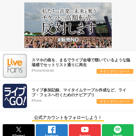
スマホの曲を、まるでライブ会場で聴いているような臨
場感でセットリスト通りに再生
iPhone/Android
今すぐダウンロード
ライブ参加記録、マイタイムテーブル作成など、ライ
ブ・フェスへ行くためのナビアプリ
iPhone
今すぐダウンロード
公式アカウントをフォローしよう！
X(Twitter)
Facebook
Youtube
Spotify