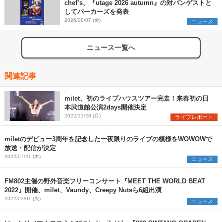
chef’s、『utage 2026 autumn』の対バンゲストと
してパーカーズを発表
2026/08/07 (金)
ニュース
ニュース一覧へ
関連記事
milet、初のライブハウスツアー完走！来春初の日
本武道館公演2days開催決定
2022/11/28 (月)
ライブレポート
miletのデビュー3周年を記念した一夜限りのライブの模様をWOWOWで
放送・配信が決定
2022/07/21 (木)
ニュース
FM802主催の野外音楽フリーコンサート『MEET THE WORLD BEAT
2022』開催、milet、Vaundy、Creepy Nutsら6組出演
2022/03/01 (火)
ニュース