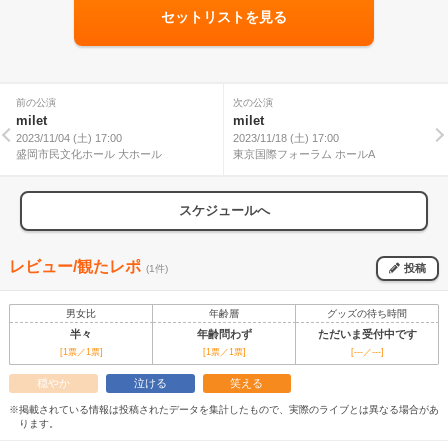
セットリストを見る
前の公演
次の公演
milet
milet
2023/11/04 (土) 17:00
2023/11/18 (土) 17:00
盛岡市民文化ホール 大ホール
東京国際フォーラム ホールA
スケジュールへ
レビュー/観たレポ
投稿
(1件)
男女比
年齢層
グッズの待ち時間
半々
年齢問わず
ただいま受付中です
[1票／1票]
[1票／1票]
[---／---]
穏やか
泣ける
笑える
※掲載されている情報は投稿されたデータを集計したもので、実際のライブとは異なる場合があ
ります。