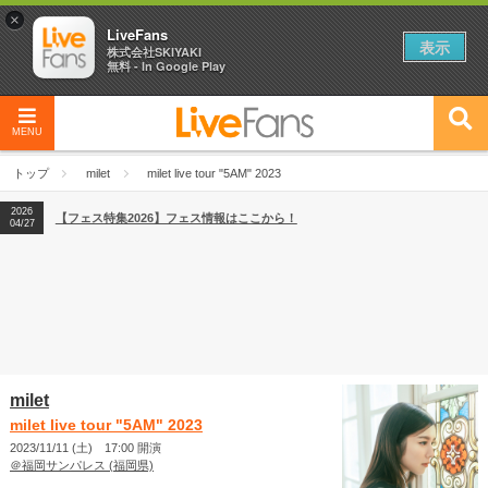
×
LiveFans
表示
株式会社SKIYAKI
無料 - In Google Play
2026
【フェス特集2026】フェス情報はここから！
04/27
MENU
2026
【ライブ動員ランキング】2026年上半期編発表！
07/28
トップ
milet
milet live tour "5AM" 2023
2026
【フェス特集2026】フェス情報はここから！
04/27
2026
【ライブ動員ランキング】2026年上半期編発表！
07/28
milet
milet live tour "5AM" 2023
2023/11/11 (土) 17:00 開演
＠福岡サンパレス (福岡県)