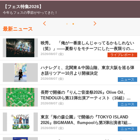
【フェス特集2026】
今年もフェスの季節がやってきた！
最新ニュース
映秀。 「俺が一番楽しんじゃってるかもしれない
（笑）」――夏祭りをモチーフにした一夜限りのス
ペシャルライブ『色祭』レポート
2026/08/07 (金)
ライブレポート
ハナレグミ、北関東＆中国山陰、東京大阪を巡る弾
き語りツアー10月より開催決定
2026/08/07 (金)
ニュース
長野で開催の『りんご音楽祭2026』Olive Oil、
TENDOUJIら第11弾出演アーティスト（16組）を
発表
2026/08/07 (金)
ニュース
東京「海の森公園」で開催の『TOKYO ISLAND
2026』BIGMAMA、flumpoolら第3弾出演者7組を
発表 ワークショップ・アート出展者を募集
2026/08/07 (金)
ニュース