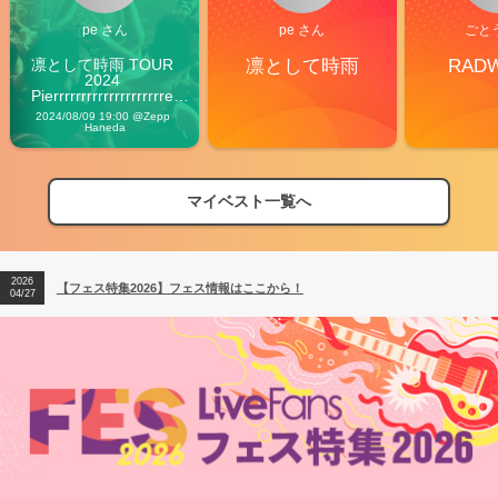
pe さん
pe さん
ごと
凛として時雨 TOUR 
凛として時雨
RAD
2024 
Pierrrrrrrrrrrrrrrrrrrre 
Vibes
2024/08/09 19:00 @Zepp 
Haneda
2026
【フェス特集2026】フェス情報はここから！
04/27
マイベスト一覧へ
2026
【ライブ動員ランキング】2026年上半期編発表！
07/28
2026
【フェス特集2026】フェス情報はここから！
04/27
2026
【ライブ動員ランキング】2026年上半期編発表！
07/28