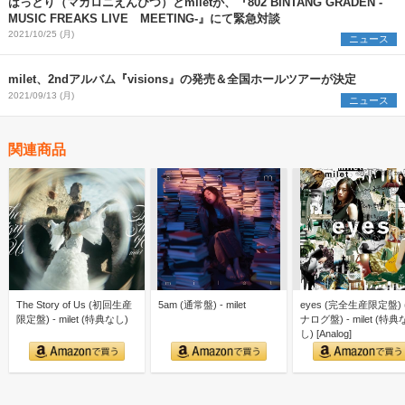
はっとり（マカロニえんぴつ）とmiletが、『802 BINTANG GRADEN -
MUSIC FREAKS LIVE MEETING-』にて緊急対談
2021/10/25 (月)
ニュース
milet、2ndアルバム『visions』の発売＆全国ホールツアーが決定
2021/09/13 (月)
ニュース
関連商品
The Story of Us (初回生産
5am (通常盤) - milet
eyes (完全生産限定盤) 
限定盤) - milet (特典なし)
ナログ盤) - milet (特典
し) [Analog]