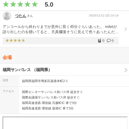
5.0
つたん
2023/11/12 (日) 10:14
さん
アンコールから終わりまでが意外に長く45分ぐらいあった。 miletが
語り出したのを聴いてると、天真爛漫そうに見えて色々あったんだ
(あるんだ)なと… 楽しかったけど複雑な感情になったライブだった。
0
0
アルバム5amの中のmiletっぽくない曲だなと思ってた1曲は、やっぱ
りファンもノリ方が分からず、miletがかわいそうに思えた。
会場
福岡サンパレス （福岡県）
住所
福岡県福岡市博多区築港本町2-1
アクセス
国際センターサンパレス前バス停 徒歩すぐ
国際会議場サンパレス前バス停 徒歩すぐ
福岡高速道路 環状線 呉服町IC 車で3分
福岡高速道路 環状線 築港IC 車で3分