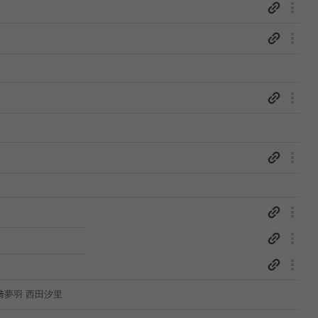
﨑夢羽 西田汐里