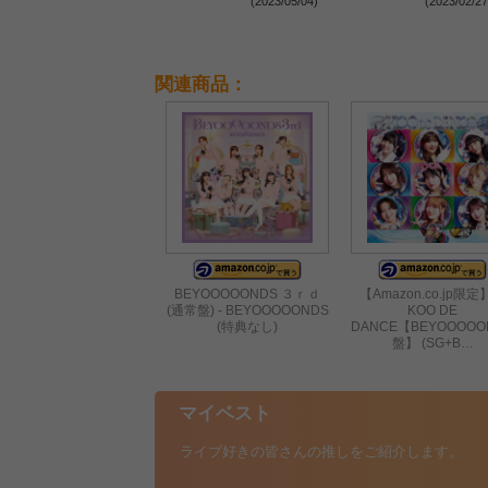
(2023/05/04)
(2023/02/27
52OSAKA ～Girls Castle
＞
関連商品：
BEYOOOOONDS ３ｒｄ
【Amazon.co.jp限
(通常盤) - BEYOOOOONDS
KOO DE
(特典なし)
DANCE【BEYOOOOO
盤】 (SG+B…
マイベスト
ライブ好きの皆さんの推しをご紹介します。