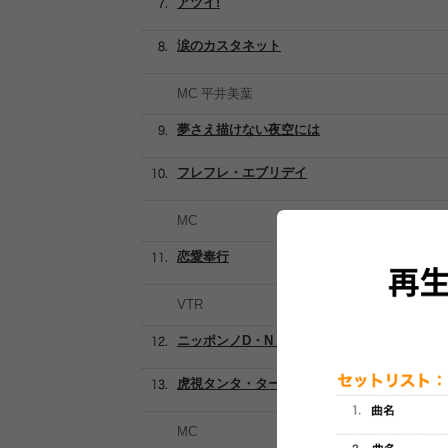
アツイ!
涙のカスタネット
MC 平井美葉
夢さえ描けない夜空には
フレフレ・エブリデイ
MC
恋愛奉行
VTR
ニッポンノD・N・A!
虎視タンタ・ターン
MC