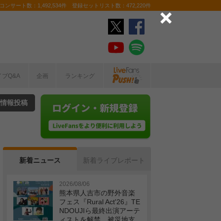
ンサート数：1,492,534件 登録セットリスト数：472,220件
イブQ&A
企画
ランキング
情報投稿
新着ニュース
新着ライブレポート
2026/08/06
熊本県人吉市の野外音楽
フェス『Rural Act'26』TE
NDOUJIら最終出演アーテ
ィストを解禁 被災地支