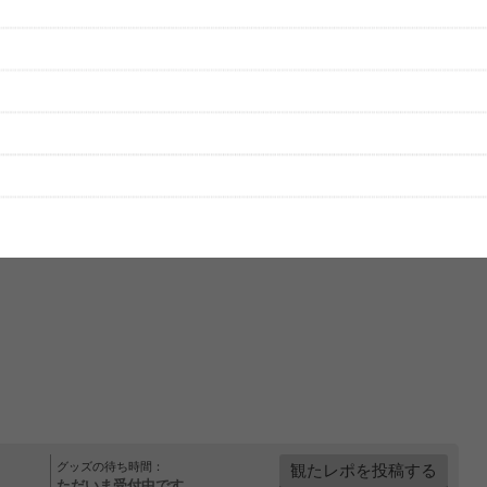
性は保証されませんので、あらかじめご了承ください。
絡をお願い致します。
する歌詞サイト「
歌ネット
」へ移動します。
▼セットリストの誤りを報告する
グッズの待ち時間：
観たレポを投稿する
ただいま受付中です