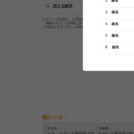
恋する銀河
※サイトの性質上、公演情報およびセットリスト情報の正確
掲載されている情報に誤りがある場合は、
こちら
よりご連
※“歌詞を見る”ボタンを押すと、株式会社ページワンが運営
観たレポ：
男女比：
年齢層：
ただいま受付中です
ただいま受付中です