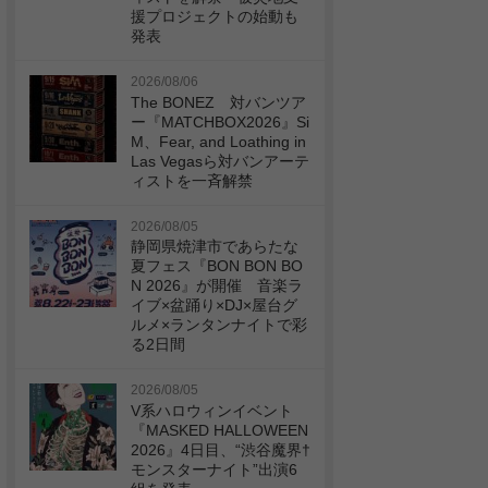
援プロジェクトの始動も
発表
2026/08/06
The BONEZ 対バンツア
ー『MATCHBOX2026』Si
M、Fear, and Loathing in
Las Vegasら対バンアーテ
ィストを一斉解禁
2026/08/05
静岡県焼津市であらたな
夏フェス『BON BON BO
N 2026』が開催 音楽ラ
イブ×盆踊り×DJ×屋台グ
ルメ×ランタンナイトで彩
る2日間
2026/08/05
V系ハロウィンイベント
『MASKED HALLOWEEN
2026』4日目、“渋谷魔界†
モンスターナイト”出演6