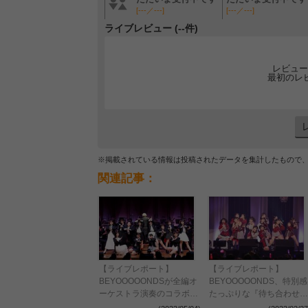
[---／---]
[---／---]
ライブレビュー (--件)
レビュー
最初のレ
※掲載されている情報は投稿されたデータを集計したもので
関連記事：
【ライブレポート】
【ライブレポート】
BEYOOOOONDSが全編オ
BEYOOOOONDS、特別感
ーケストラ演奏のコラボコ
たっぷりな『待ち合わせは
ンサート開催
JR梅田駅で』を熱唱！＜