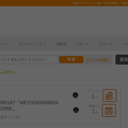
登録アーティスト数：126,599件 登録コ
ケット
オンラインライブ
編集部
レポート
ニュース
ラ
ここから！
新規
ジャンル検索
上半期編発表！
ここから！
上半期編発表！
クリップ
1
人
TY CIRCUIT「BEYOOOOONDS
参加した
CORE」
1
人
ル
ポップス