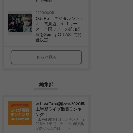
組を発表
2026/08/05
OddRe:、デジタルシング
ル「黄泉還」をリリー
ス 全国ツアーの追加公
演をSpotify O-EASTで開
催決定
もっと見る
編集部
≪LiveFans調べ≫2026年
上半期ライブ動員ランキ
ング！
【LiveFans独自ランキング】2
026年上半期、ライブの動員数
が多かったのは…！？