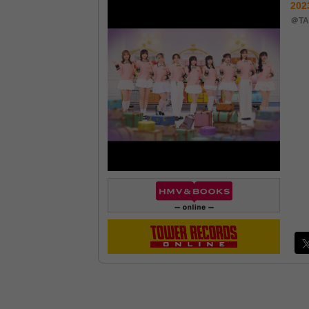
202
＠TA