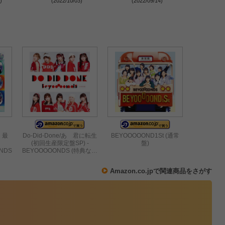
)
(2022/10/03)
(2022/09/14)
(2022
～
い」
大群が出演決定
に開催決定
定】最
Do-Did-Done/あゝ君に転生
BEYOOOOOND1St (通常
(初回生産限定盤SP) -
盤)
NDS
BEYOOOOONDS (特典な…
Amazon.co.jpで関連商品をさがす