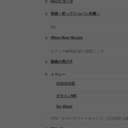
Hey!ビヨンダ
英雄～笑って!ショパン先輩～
MC
4Now Now Ningen
ピアノ小林萌花 語り前田こころ
眼鏡の男の子
メドレー
GOGO大臣
ビタミンME
Go Waist
VTR「さやーずブートキャンプ」江口紗耶 山