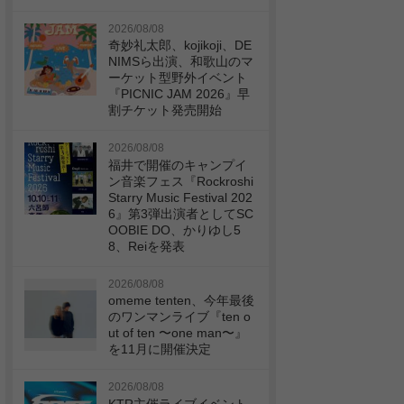
2026/08/08
奇妙礼太郎、kojikoji、DE
NIMSら出演、和歌山のマ
ーケット型野外イベント
『PICNIC JAM 2026』早
割チケット発売開始
2026/08/08
福井で開催のキャンプイ
ン音楽フェス『Rockroshi
Starry Music Festival 202
6』第3弾出演者としてSC
OOBIE DO、かりゆし5
8、Reiを発表
2026/08/08
omeme tenten、今年最後
のワンマンライブ『ten o
ut of ten 〜one man〜』
を11月に開催決定
2026/08/08