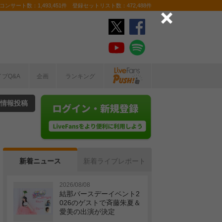
ンサート数：1,493,451件 登録セットリスト数：472,488件
イブQ&A
企画
ランキング
情報投稿
新着ニュース
新着ライブレポート
2026/08/08
結那バースデーイベント2
026のゲストで斉藤朱夏＆
愛美の出演が決定