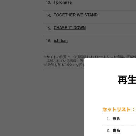
I promise
TOGETHER WE STAND
CHASE IT DOWN
ichiban
※サイトの性質上、公演情報およびセットリスト情報の正確
掲載されている情報に誤りがある場合は、
こちら
よりご連
※“歌詞を見る”ボタンを押すと、株式会社ページワンが運営
セットリスト