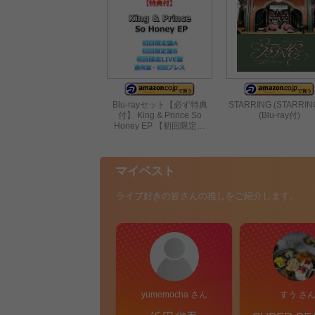
Blu-rayセット【必ず特典
STARRING (STARRIN
付】 King & Prince So
(Blu-ray付)
Honey EP 【初回限定…
マイベスト
ライブ好きの皆さんの推しをご紹介します。
yumemocha さん
すう さ