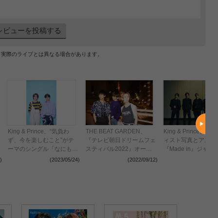
レビューを投稿する
、実際のライブとは異なる場合があります。
King & Prince、“気負わ
THE BEAT GARDEN、
King & Prince、
ず、今を楽しむこと”がテ
『テレビ朝日ドリームフェ
ィスト写真とアルバ
ーマのシングル「なにも
スティバル2022』オープ
『Made in』ジャケ
の」を発売＆ドラマ『だ
ニングアクト出演決定
公開 アリーナツア
)
(2023/05/24)
(2022/09/12)
(2022
が、情熱はある』主題歌に
定
決定 初のファンミーティ
ングも開催