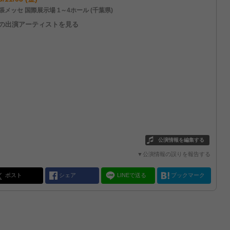
張メッセ 国際展示場 1～4ホール (千葉県)
他の出演アーティストを見る
公演情報を編集する
▼公演情報の誤りを報告する
ポスト
シェア
LINEで送る
ブックマーク