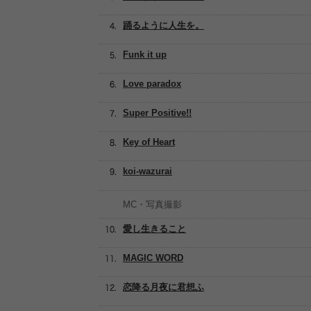
踊るように人生を。
Funk it up
Love paradox
Super Positive!!
Key of Heart
koi-wazurai
MC・写真撮影
愛し生きること
MAGIC WORD
恋降る月夜に君想ふ