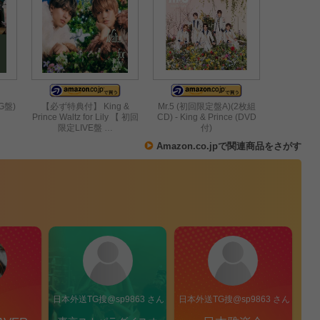
G盤)
【必ず特典付】 King &
Mr.5 (初回限定盤A)(2枚組
Prince Waltz for Lily 【 初回
CD) - King & Prince (DVD
限定LIVE盤 …
付)
Amazon.co.jpで関連商品をさがす
ん
日本外送TG搜@sp9863 さん
日本外送TG搜@sp9863 さん