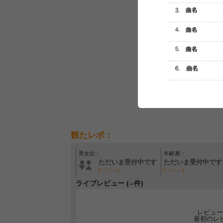
観たレポ：
男女比：
年齢層：
ただいま受付中です
ただいま受付中です
[---／---]
[---／---]
ライブレビュー (--件)
レビュー
最初のレ