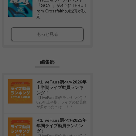
KTR主催ライブイベント
『GOAT』第4回にTERU f
rom Crossfaithの出演が決
定
もっと見る
編集部
≪LiveFans調べ≫2026年
上半期ライブ動員ランキ
ング！
【LiveFans独自ランキング】2
026年上半期、ライブの動員数
が多かったのは…！？
≪LiveFans調べ≫2025年
年間ライブ動員ランキン
グ！
【LiveFans独自ランキング】2