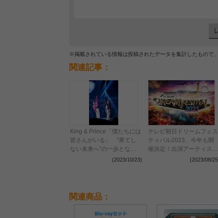
※掲載されている情報は投稿されたデータを集計したもので
関連記事：
King & Prince「僕たちには
テレビ朝日ドリームフェス
皆さんがいる」 “果てし
ティバル2023、今年も開
ない未来へ”の一歩となっ
催決定！出演アーティスト
た全国ツアー・Kアリーナ
第1弾に新しい学校のリー
(2023/10/23)
(2023/08/25
横浜公演をレポート
ダーズ、SUPER
BEAVER、Perfumeら13組
を発表
関連商品：