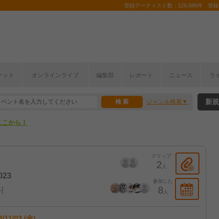
登録アーティスト数：126,686件 登録コ
ケット
オンラインライブ
編集部
レポート
ニュース
ラ
ここから！
新規
ジャンル検索
上半期編発表！
ここから！
上半期編発表！
クリップ
2
人
23
参加した
8
ル
人
3/11/03 (金)