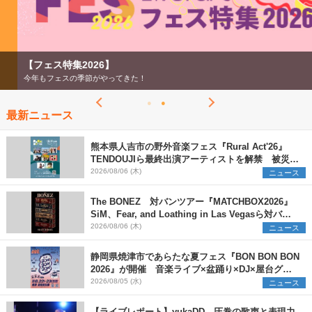
【フェス特集2026】
今年もフェスの季節がやってきた！
最新ニュース
熊本県人吉市の野外音楽フェス『Rural Act'26』
TENDOUJIら最終出演アーティストを解禁 被災地
支援プロジェクトの始動も発表
2026/08/06 (木)
ニュース
The BONEZ 対バンツアー『MATCHBOX2026』
SiM、Fear, and Loathing in Las Vegasら対バン
アーティストを一斉解禁
2026/08/06 (木)
ニュース
静岡県焼津市であらたな夏フェス『BON BON BON
2026』が開催 音楽ライブ×盆踊り×DJ×屋台グル
メ×ランタンナイトで彩る2日間
2026/08/05 (水)
ニュース
【ライブレポート】yukaDD、圧巻の歌声と表現力