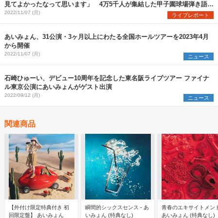
見てよかったなって思います」 4万5千人が集結した甲子園球場弾き語り
ワンマンの公式レポート到着
2022/11/07 (月)
ライブレポート
あいみょん、31公演・3ヶ月以上にわたる全国ホールツアーを2023年4月
から開催
2022/11/07 (月)
ニュース
石崎ひゅーい、デビュー10周年を記念した東名阪ライブツアー ファイナ
ル東京公演にあいみょんがゲスト出演
2022/09/12 (月)
ニュース
関連商品
【外付け限定特典付き 初
瞬間的シックスセンス - あ
青春のエキサイトメント
回限定盤】 あいみょん
いみょん (特典なし)
あいみょん (特典なし)