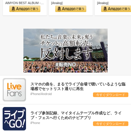
AIMYON BEST ALBUM -
[Analog]
[Analog]
唇を追え！…
スマホの曲を、まるでライブ会場で聴いているような臨
場感でセットリスト通りに再生
iPhone/Android
今すぐダウンロード
ライブ参加記録、マイタイムテーブル作成など、ライ
ブ・フェスへ行くためのナビアプリ
iPhone
今すぐダウンロード