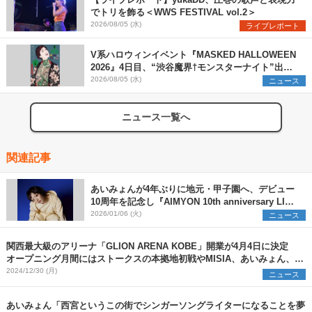
でトリを飾る＜WWS FESTIVAL vol.2＞
2026/08/05 (水)
ライブレポート
V系ハロウィンイベント『MASKED HALLOWEEN
2026』4日目、“渋谷魔界†モンスターナイト”出演6
組を発表
2026/08/05 (水)
ニュース
ニュース一覧へ
関連記事
あいみょんが4年ぶりに地元・甲子園へ、デビュー
10周年を記念し『AIMYON 10th anniversary LIVE
2026 「、、、」 IN 阪神甲子園球場』開催決定
2026/01/06 (火)
ニュース
関西最大級のアリーナ「GLION ARENA KOBE」開業が4月4日に決定
オープニング月間にはストークスの本拠地初戦やMISIA、あいみょん、マ
ンウィズら登場
2024/12/30 (月)
ニュース
あいみょん「西宮というこの街でシンガーソングライターになることを夢