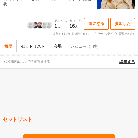
県)
気になる
参加した
気になる
参加した
1
16
人
人
参加する(した)を登録すると、マイページでライブを管理できます
概要
セットリスト
会場
レビュー（--件）
▼公演情報について指摘/訂正する
編集する
セットリスト