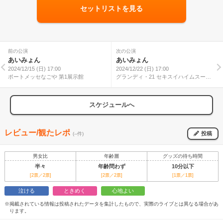
セットリストを見る
前の公演
次の公演
あいみょん
あいみょん
2024/12/15 (日) 17:00
2024/12/22 (日) 17:00
ポートメッセなごや 第1展示館
グランディ・21 セキスイハイムスーパ
ーアリーナ
スケジュールへ
レビュー/観たレポ
投稿
(--件)
男女比
年齢層
グッズの待ち時間
半々
年齢問わず
10分以下
[2票／2票]
[2票／2票]
[1票／1票]
泣ける
ときめく
心地よい
※掲載されている情報は投稿されたデータを集計したもので、実際のライブとは異なる場合があ
ります。