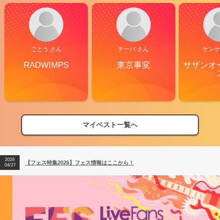
ごとう さん
チーバ さん
ケンケ
RADWIMPS
東京事変
サザンオ
マイベスト一覧へ
2026
【フェス特集2026】フェス情報はここから！
04/27
2026
【ライブ動員ランキング】2026年上半期編発表！
07/28
2026
【フェス特集2026】フェス情報はここから！
04/27
2026
【ライブ動員ランキング】2026年上半期編発表！
07/28