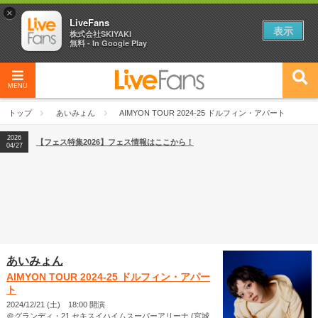
×
LiveFans
表示
株式会社SKIYAKI
無料 - In Google Play
MENU
2026
【フェス特集2026】フェス情報はここから！
04/27
トップ
あいみょん
AIMYON TOUR 2024-25 ドルフィン・アパート
2026
【ライブ動員ランキング】2026年上半期編発表！
07/28
2026
【フェス特集2026】フェス情報はここから！
04/27
2026
【ライブ動員ランキング】2026年上半期編発表！
07/28
あいみょん
AIMYON TOUR 2024-25 ドルフィン・アパー
ト
2024/12/21 (土) 18:00 開演
＠グランディ・21 セキスイハイムスーパーアリーナ (宮城