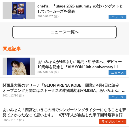
chef’s、『utage 2026 autumn』の対バンゲストと
してパーカーズを発表
2026/08/07 (金)
ニュース
ニュース一覧へ
関連記事
あいみょんが4年ぶりに地元・甲子園へ、デビュー
10周年を記念し『AIMYON 10th anniversary LIVE
2026 「、、、」 IN 阪神甲子園球場』開催決定
2026/01/06 (火)
ニュース
関西最大級のアリーナ「GLION ARENA KOBE」開業が4月4日に決定
オープニング月間にはストークスの本拠地初戦やMISIA、あいみょん、マ
ンウィズら登場
2024/12/30 (月)
ニュース
あいみょん「西宮というこの街でシンガーソングライターになることを夢
見てよかったなって思います」 4万5千人が集結した甲子園球場弾き語り
ワンマンの公式レポート到着
2022/11/07 (月)
ライブレポート