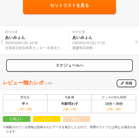
セットリストを見る
前の公演
次の公演
あいみょん
あいみょん
2025/01/09 (木) 18:30
2025/01/19 (日) 17:00
北海道立総合体育センター 北海きたえ
愛媛県武道館
ーる
スケジュールへ
レビュー/観たレポ
投稿
(--件)
男女比
年齢層
グッズの待ち時間
半々
年齢問わず
10分～30分
[2票／2票]
[2票／2票]
[2票／2票]
心地よい
ノリノリ
穏やか
※掲載されている情報は投稿されたデータを集計したもので、実際のライブとは異なる場合があ
ります。