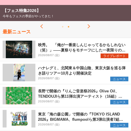
【フェス特集2026】
今年もフェスの季節がやってきた！
最新ニュース
映秀。 「俺が一番楽しんじゃってるかもしれない
（笑）」――夏祭りをモチーフにした一夜限りのス
ペシャルライブ『色祭』レポート
2026/08/07 (金)
ライブレポート
ハナレグミ、北関東＆中国山陰、東京大阪を巡る弾
き語りツアー10月より開催決定
2026/08/07 (金)
ニュース
長野で開催の『りんご音楽祭2026』Olive Oil、
TENDOUJIら第11弾出演アーティスト（16組）を
発表
2026/08/07 (金)
ニュース
東京「海の森公園」で開催の『TOKYO ISLAND
2026』BIGMAMA、flumpoolら第3弾出演者7組を
発表 ワークショップ・アート出展者を募集
2026/08/07 (金)
ニュース