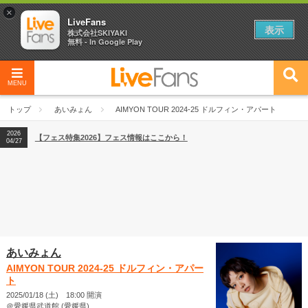
×
LiveFans
表示
株式会社SKIYAKI
無料 - In Google Play
MENU
2026
【フェス特集2026】フェス情報はここから！
04/27
トップ
あいみょん
AIMYON TOUR 2024-25 ドルフィン・アパート
2026
【ライブ動員ランキング】2026年上半期編発表！
07/28
2026
【フェス特集2026】フェス情報はここから！
04/27
2026
【ライブ動員ランキング】2026年上半期編発表！
07/28
あいみょん
AIMYON TOUR 2024-25 ドルフィン・アパー
ト
2025/01/18 (土) 18:00 開演
＠愛媛県武道館 (愛媛県)