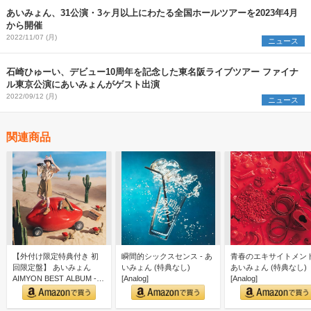
あいみょん、31公演・3ヶ月以上にわたる全国ホールツアーを2023年4月
から開催
2022/11/07 (月)
ニュース
石崎ひゅーい、デビュー10周年を記念した東名阪ライブツアー ファイナ
ル東京公演にあいみょんがゲスト出演
2022/09/12 (月)
ニュース
関連商品
【外付け限定特典付き 初
瞬間的シックスセンス - あ
青春のエキサイトメント
回限定盤】 あいみょん
いみょん (特典なし)
あいみょん (特典なし)
AIMYON BEST ALBUM -
[Analog]
[Analog]
唇を追え！…