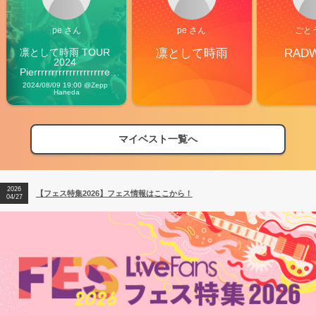
pe さん
pe さん
ごと
凛として時雨 TOUR 
凛として時雨
RAD
2024 
Pierrrrrrrrrrrrrrrrrrrre 
Vibes
2024/08/09 19:00 @Zepp 
Haneda
マイベスト一覧へ
2026
【フェス特集2026】フェス情報はここから！
04/27
2026
【ライブ動員ランキング】2026年上半期編発表！
07/28
2026
【フェス特集2026】フェス情報はここから！
04/27
2026
【ライブ動員ランキング】2026年上半期編発表！
07/28