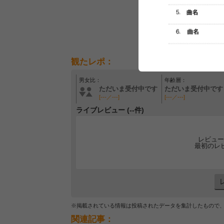
観たレポ：
男女比：
年齢層：
ただいま受付中です
ただいま受付中です
[---／---]
[---／---]
ライブレビュー (--件)
レビュー
最初のレ
※掲載されている情報は投稿されたデータを集計したもので
関連記事：