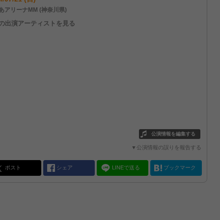
あアリーナMM (神奈川県)
他の出演アーティストを見る
公演情報を編集する
▼公演情報の誤りを報告する
ポスト
シェア
LINEで送る
ブックマーク