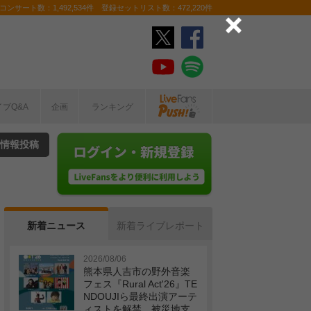
ンサート数：1,492,534件 登録セットリスト数：472,220件
イブQ&A
企画
ランキング
情報投稿
新着ニュース
新着ライブレポート
2026/08/06
熊本県人吉市の野外音楽
フェス『Rural Act'26』TE
NDOUJIら最終出演アーテ
ィストを解禁 被災地支