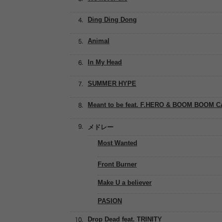
Ding Ding Dong
Animal
In My Head
SUMMER HYPE
Meant to be feat. F.HERO & BOOM BOOM 
メドレー
Most Wanted
Front Burner
Make U a believer
PASION
Drop Dead feat. TRINITY