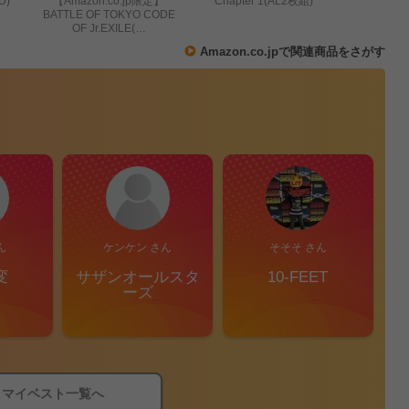
D)
【Amazon.co.jp限定】
Chapter 1(AL2枚組)
BATTLE OF TOKYO CODE
OF Jr.EXILE(…
Amazon.co.jpで関連商品をさがす
ん
ケンケン さん
そそそ さん
変
サザンオールスタ
10-FEET
S
ーズ
マイベスト一覧へ