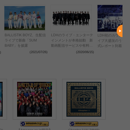
BALLISTIK BOYZ、生配信
LDHのライブ・エンターテ
LDH初のカウントダ
ライブで新曲「SUM
インメントが本格始動 新
コ
イブ大盛況のうちに
BABY」を披露
動画配信サービスや有料配
式レポート到着
信ライブ、“ソーシャルデ
(2021/07/26)
(2020/06/15)
)
(2020
ィスタンスライブ”開催計
プ
画も