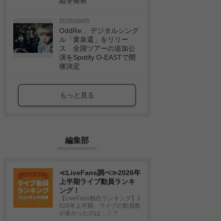
組を発表
2026/08/05
OddRe:、デジタルシング
ル「黄泉還」をリリー
ス 全国ツアーの追加公
演をSpotify O-EASTで開
催決定
もっと見る
編集部
≪LiveFans調べ≫2026年
上半期ライブ動員ランキ
ング！
【LiveFans独自ランキング】2
026年上半期、ライブの動員数
が多かったのは…！？