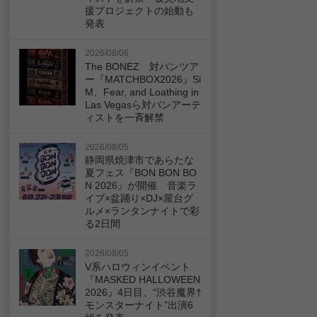
援プロジェクトの始動も
発表
2026/08/06
The BONEZ 対バンツア
ー『MATCHBOX2026』Si
M、Fear, and Loathing in
Las Vegasら対バンアーテ
ィストを一斉解禁
2026/08/05
静岡県焼津市であらたな
夏フェス『BON BON BO
N 2026』が開催 音楽ラ
イブ×盆踊り×DJ×屋台グ
ルメ×ランタンナイトで彩
る2日間
2026/08/05
V系ハロウィンイベント
『MASKED HALLOWEEN
2026』4日目、“渋谷魔界†
モンスターナイト”出演6