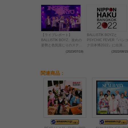
【ライブレポート】
BALLISTIK BOYZと
BALLISTIK BOYZ、攻めの
PSYCHIC FEVER『バン
姿勢と色気混じりのステー
ク日本博2022』に出演決
ジで気持ちを強く惹きつけ
定、エフ・ヒーロー率いる
(2023/07/19)
(2022/08/15
る＜J-WAVE INSPIRE
レーベルとLDHの第一弾
TOKYO 2023＞
ロジェクト始動
関連商品：