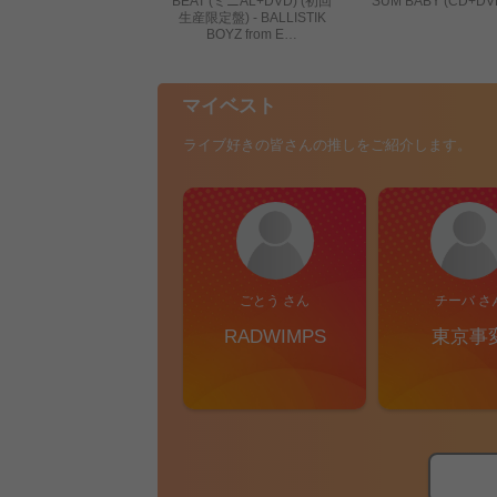
BEAT (ミニAL+DVD) (初回
SUM BABY (CD+DV
生産限定盤) - BALLISTIK
BOYZ from E…
マイベスト
ライブ好きの皆さんの推しをご紹介します。
ごとう さん
チーバ さ
RADWIMPS
東京事