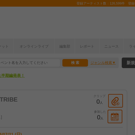
登録アーティスト数：126,599件 登録コ
ケット
オンラインライブ
編集部
レポート
ニュース
ラ
新規
ジャンル検索
ここから！
上半期編発表！
ここから！
クリップ
 TRIBE
上半期編発表！
0
人
参加した
0
ス
人
4/07/21 (日)