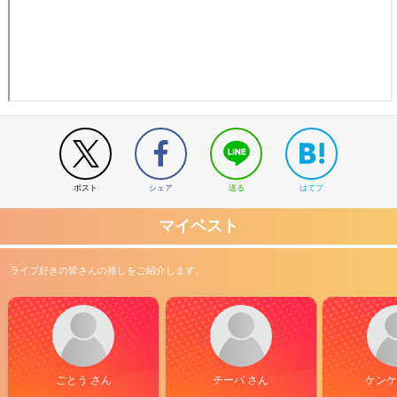
ポスト
シェア
送る
はてブ
マイベスト
ライブ好きの皆さんの推しをご紹介します。
ごとう さん
チーバ さん
ケンケ