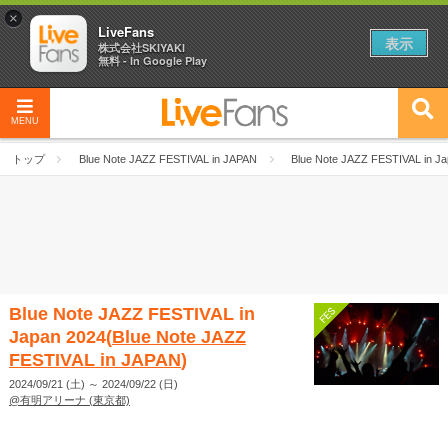
×
LiveFans
表示
株式会社SKIYAKI
無料 - In Google Play
MENU
トップ
Blue Note JAZZ FESTIVAL in JAPAN
Blue Note JAZZ FESTIVAL in J
Blue Note JAZZ FESTIVAL in
Japan 2024(
Blue Note JAZZ
FESTIVAL in JAPAN
)
2024/09/21 (土)
～
2024/09/22 (日)
@有明アリーナ (東京都)