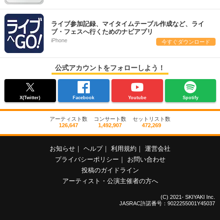
ライブ参加記録、マイタイムテーブル作成など、ライ
ブ・フェスへ行くためのナビアプリ
iPhone
今すぐダウンロード
公式アカウントをフォローしよう！
X(Twitter)
Facebook
Youtube
Spotify
アーティスト数
コンサート数
セットリスト数
126,647
1,492,907
472,269
お知らせ
｜
ヘルプ
｜
利用規約
｜
運営会社
プライバシーポリシー
｜
お問い合わせ
投稿のガイドライン
アーティスト・公演主催者の方へ
(C) 2021- SKIYAKI Inc.
JASRAC許諾番号：9022255001Y45037