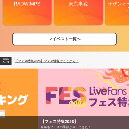
RADWIMPS
東京事変
サザンオ
マイベスト一覧へ
2026
【フェス特集2026】フェス情報はここから！
04/27
2026
【ライブ動員ランキング】2026年上半期編発表！
07/28
2026
【フェス特集2026】フェス情報はここから！
04/27
2026
【ライブ動員ランキング】2026年上半期編発表！
07/28
【フェス特集2026】
今年もフェスの季節がやってきた！