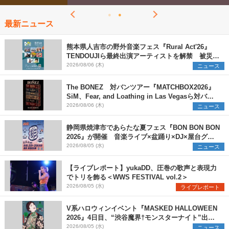
最新ニュース
熊本県人吉市の野外音楽フェス『Rural Act'26』
TENDOUJIら最終出演アーティストを解禁 被災地
支援プロジェクトの始動も発表
2026/08/06 (木)
ニュース
The BONEZ 対バンツアー『MATCHBOX2026』
SiM、Fear, and Loathing in Las Vegasら対バン
アーティストを一斉解禁
2026/08/06 (木)
ニュース
静岡県焼津市であらたな夏フェス『BON BON BON
2026』が開催 音楽ライブ×盆踊り×DJ×屋台グル
メ×ランタンナイトで彩る2日間
2026/08/05 (水)
ニュース
【ライブレポート】yukaDD、圧巻の歌声と表現力
でトリを飾る＜WWS FESTIVAL vol.2＞
2026/08/05 (水)
ライブレポート
V系ハロウィンイベント『MASKED HALLOWEEN
2026』4日目、“渋谷魔界†モンスターナイト”出演6
組を発表
2026/08/05 (水)
ニュース