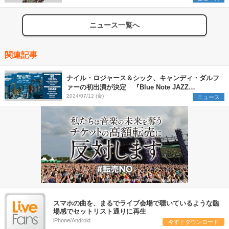
ニュース一覧へ
関連記事
ナイル・ロジャース＆シック、キャンディ・ダルフ
ァーの初出演が決定 『Blue Note JAZZ
FESTIVAL in JAPAN 2024』全ラインナップを公開
2024/07/12 (金)
ニュース
スマホの曲を、まるでライブ会場で聴いているような臨
場感でセットリスト通りに再生
iPhone/Android
今すぐダウンロード